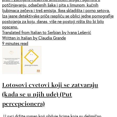
potčinjavanju, odsečenih šaka i pita s limunom, kućnih
ljubimaca zečeva i treš emisija, Ikea skladišta i porno setova.
Iza jasne detektivske priče raspliću se oblici jedne pornografije
postojanja za koju, danas, više ne postoji ništa što bi bilo
opsceno.
Translated from Italian to Serbian by Ivana Lešević
Written in Italian by Claudia Grande
9 minutes read
Lotosovi cvetovi koji se zatvaraju
(kada se u njih uđe) (Put
percepcionera)
„U ruci držite roman koji obiluje licima koja su delimično