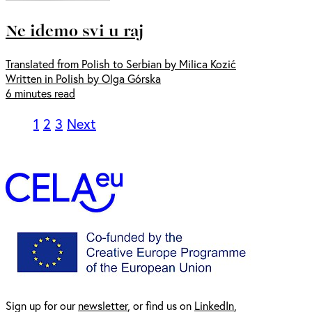
Ne idemo svi u raj
Translated from Polish to Serbian by Milica Kozić
Written in Polish by Olga Górska
6 minutes read
1
2
3
Next
Sign up for our
newsl
etter
, or find us on
LinkedIn
,