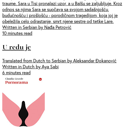
traume. Sara u Tisi pronalazi uzor, a u Balšu se zaljubljuje. Kroz
odnos sa njima Sara se suočava sa svojom sadašnjošću,
budućnošću i prošlošću - porodičnom tragedijom, koja joj je
obeležila celo odrastanje, smrt njene sestre od tetke Lare.
Written in Serbian by Nađa Petrović
10 minutes read
U redu je
Translated from Dutch to Serbian by Aleksandar Đokanović
Written in Dutch by Aya Sabi
6 minutes read