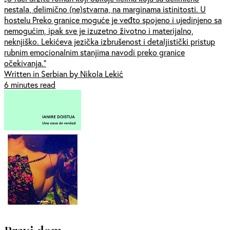
nestala, delimično (ne)stvarna, na marginama istinitosti. U
hostelu Preko granice moguće je veđto spojeno i ujedinjeno sa
nemogućim, ipak sve je izuzetno životno i materijalno,
neknjiško. Lekićeva jezička izbrušenost i detaljistički pristup
rubnim emocionalnim stanjima navodi preko granice
očekivanja.“
Written in Serbian by Nikola Lekić
6 minutes read