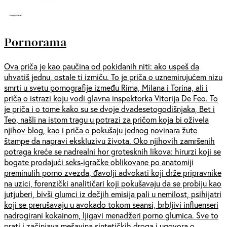
Pornorama
Ova priča je kao paučina od pokidanih niti: ako uspeš da
uhvatiš jednu, ostale ti izmiču. To je priča o uznemirujućem nizu
smrti u svetu pornografije između Rima, Milana i Torina, ali i
priča o istrazi koju vodi glavna inspektorka Vitorija De Feo. To
je priča i o tome kako su se dvoje dvadesetogodišnjaka, Bet i
Teo, našli na istom tragu u potrazi za pričom koja bi oživela
njihov blog, kao i priča o pokušaju jednog novinara žute
štampe da napravi ekskluzivu života. Oko njihovih zamršenih
potraga kreće se nadrealni hor grotesknih likova: hirurzi koji se
bogate prodajući seks-igračke oblikovane po anatomiji
preminulih porno zvezda, đavolji advokati koji drže pripravnike
na uzici, forenzički analitičari koji pokušavaju da se probiju kao
jutjuberi, bivši glumci iz dečjih emisija pali u nemilost, psihijatri
koji se prerušavaju u avokado tokom seansi, brbljivi influenseri
nadrogirani kokainom, ljigavi menadžeri porno glumica. Sve to
prati i začinjava mešavina sintetičkih droga i ugovora o