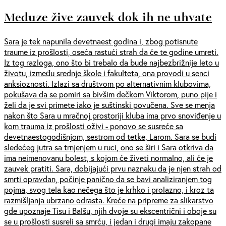
Meduze žive zauvek dok ih ne uhvate
Sara je tek napunila devetnaest godina i, zbog potisnute
traume iz prošlosti, oseća rastući strah da će te godine umreti.
Iz tog razloga, ono što bi trebalo da bude najbezbrižnije leto u
životu, između srednje škole i fakulteta, ona provodi u senci
anksioznosti. Izlazi sa društvom po alternativnim klubovima,
pokušava da se pomiri sa bivšim dečkom Viktorom, puno pije i
želi da je svi primete iako je suštinski povučena. Sve se menja
nakon što Sara u mračnoj prostoriji kluba ima prvo snoviđenje u
kom trauma iz prošlosti oživi - ponovo se susreće sa
devetnaestogodišnjom, sestrom od tetke, Larom. Sara se budi
sledećeg jutra sa trnjenjem u ruci, ono se širi i Sara otkriva da
ima neimenovanu bolest, s kojom će živeti normalno, ali će je
zauvek pratiti. Sara, dobijajući prvu naznaku da je njen strah od
smrti opravdan, počinje panično da se bavi analiziranjem tog
pojma, svog tela kao nečega što je krhko i prolazno, i kroz ta
razmišljanja ubrzano odrasta. Kreće na pripreme za slikarstvo
gde upoznaje Tisu i Balšu, njih dvoje su ekscentrični i oboje su
se u prošlosti susreli sa smrću, i jedan i drugi imaju zakopane