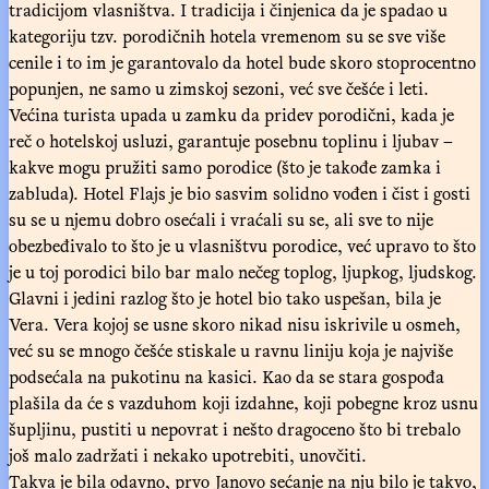
tradicijom vlasništva. I tradicija i činjenica da je spadao u
kategoriju tzv. porodičnih hotela vremenom su se sve više
cenile i to im je garantovalo da hotel bude skoro stoprocentno
popunjen, ne samo u zimskoj sezoni, već sve češće i leti.
Većina turista upada u zamku da pridev porodični, kada je
reč o hotelskoj usluzi, garantuje posebnu toplinu i ljubav –
kakve mogu pružiti samo porodice (što je takođe zamka i
zabluda). Hotel Flajs je bio sasvim solidno vođen i čist i gosti
su se u njemu dobro osećali i vraćali su se, ali sve to nije
obezbeđivalo to što je u vlasništvu porodice, već upravo to što
je u toj porodici bilo bar malo nečeg toplog, ljupkog, ljudskog.
Glavni i jedini razlog što je hotel bio tako uspešan, bila je
Vera. Vera kojoj se usne skoro nikad nisu iskrivile u osmeh,
već su se mnogo češće stiskale u ravnu liniju koja je najviše
podsećala na pukotinu na kasici. Kao da se stara gospođa
plašila da će s vazduhom koji izdahne, koji pobegne kroz usnu
šupljinu, pustiti u nepovrat i nešto dragoceno što bi trebalo
još malo zadržati i nekako upotrebiti, unovčiti.
Takva je bila odavno, prvo Janovo sećanje na nju bilo je takvo,