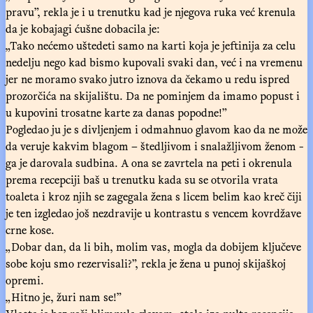
pravu”, rekla je i u trenutku kad je njegova ruka već krenula
da je kobajagi ćušne dobacila je:
„Tako nećemo uštedeti samo na karti koja je jeftinija za celu
nedelju nego kad bismo kupovali svaki dan, već i na vremenu
jer ne moramo svako jutro iznova da čekamo u redu ispred
prozorčića na skijalištu. Da ne pominjem da imamo popust i
u kupovini trosatne karte za danas popodne!”
Pogledao ju je s divljenjem i odmahnuo glavom kao da ne može
da veruje kakvim blagom – štedljivom i snalažljivom ženom -
ga je darovala sudbina. A ona se zavrtela na peti i okrenula
prema recepciji baš u trenutku kada su se otvorila vrata
toaleta i kroz njih se zagegala žena s licem belim kao kreč čiji
je ten izgledao još nezdravije u kontrastu s vencem kovrdžave
crne kose.
„Dobar dan, da li bih, molim vas, mogla da dobijem ključeve
sobe koju smo rezervisali?”, rekla je žena u punoj skijaškoj
opremi.
„Hitno je, žuri nam se!”