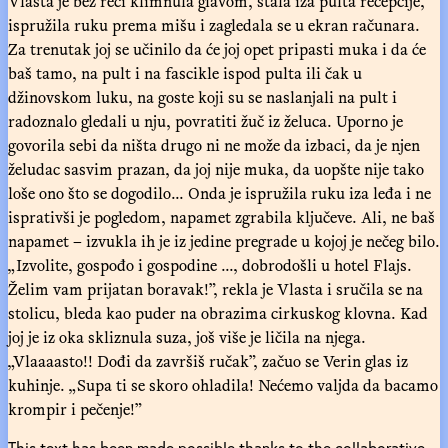
Vlasta je bez reči klimnula glavom, stala iza pulta recepcije,
ispružila ruku prema mišu i zagledala se u ekran računara.
Za trenutak joj se učinilo da će joj opet pripasti muka i da će
baš tamo, na pult i na fascikle ispod pulta ili čak u
džinovskom luku, na goste koji su se naslanjali na pult i
radoznalo gledali u nju, povratiti žuč iz želuca. Uporno je
govorila sebi da ništa drugo ni ne može da izbaci, da je njen
želudac sasvim prazan, da joj nije muka, da uopšte nije tako
loše ono što se dogodilo... Onda je ispružila ruku iza leđa i ne
isprativši je pogledom, napamet zgrabila ključeve. Ali, ne baš
napamet – izvukla ih je iz jedine pregrade u kojoj je nečeg bilo.
„Izvolite, gospođo i gospodine ..., dobrodošli u hotel Flajs.
Želim vam prijatan boravak!”, rekla je Vlasta i sručila se na
stolicu, bleda kao puder na obrazima cirkuskog klovna. Kad
joj je iz oka skliznula suza, još više je ličila na njega.
„Vlaaaasto!! Dođi da završiš ručak”, začuo se Verin glas iz
kuhinje. „Supa ti se skoro ohladila! Nećemo valjda da bacamo
krompir i pečenje!”
This text has been made possible thanks to the collaborative