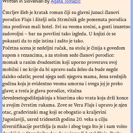
Written in Slovenian by
Agata Tomažič
Čmrljev žleb je kratak roman čiji su glavni junaci članovi
porodice Flajs i žitelji sela Strmčnik gde pomenuta porodica
ima predivan mali hotel. Svi su veoma srećni, a gosti izuzetno
zadovoljni – bar na površini tako izgleda. U knjizi će se
pokazati da to nije istina i zašto je tako.
Početna scena je nedeljni ručak, na stolu je činija s goveđom
supom s rezancima, a za stolom sede članovi porodice:
momak u ranim dvadesetim koji uporno proverava svoj
mobilni i ne krije da bi upravo sada želeo da bude negde
daleko odatle; pored njega sedi njegova mama, žena srednjih
godina koja je evidentno veoma umorna i svega joj je preko
glave; a treća je glava porodice, vitalna
devedesetogodišnjakinja s biserima oko vrata koja drži konce
u svojim čvrstim rukama. Zove se Vera Flajs i upravo je njen
otac, građevinski mag koji se obogatio u kraljevini
Jugoslaviji, usred tridesetih godina 20. veka u cilju
diverzifikacije portfelja (a malo i zbog toga što je i sam voleo