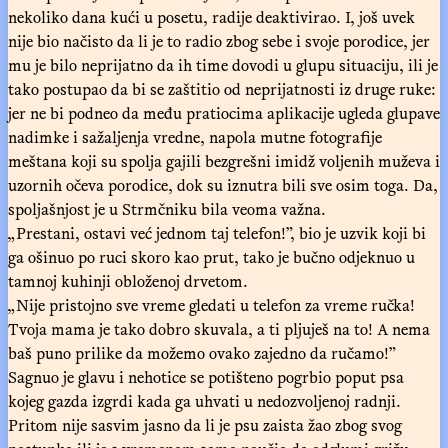
nekoliko dana kući u posetu, radije deaktivirao. I, još uvek
nije bio načisto da li je to radio zbog sebe i svoje porodice, jer
mu je bilo neprijatno da ih time dovodi u glupu situaciju, ili je
tako postupao da bi se zaštitio od neprijatnosti iz druge ruke:
jer ne bi podneo da među pratiocima aplikacije ugleda glupave
nadimke i sažaljenja vredne, napola mutne fotografije
meštana koji su spolja gajili bezgrešni imidž voljenih muževa i
uzornih očeva porodice, dok su iznutra bili sve osim toga. Da,
spoljašnjost je u Strmčniku bila veoma važna.
„Prestani, ostavi već jednom taj telefon!”, bio je uzvik koji bi
ga ošinuo po ruci skoro kao prut, tako je bučno odjeknuo u
tamnoj kuhinji obloženoj drvetom.
„Nije pristojno sve vreme gledati u telefon za vreme ručka!
Tvoja mama je tako dobro skuvala, a ti pljuješ na to! A nema
baš puno prilike da možemo ovako zajedno da ručamo!”
Sagnuo je glavu i nehotice se potišteno pogrbio poput psa
kojeg gazda izgrdi kada ga uhvati u nedozvoljenoj radnji.
Pritom nije sasvim jasno da li je psu zaista žao zbog svog