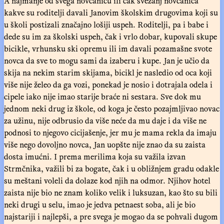
A najmanje od svega novčanicu ili čak svežanj novčanica
kakve su roditelji davali Janovim školskim drugovima koji su
u školi postizali značajno lošiji uspeh. Roditelji, pa i babe i
dede su im za školski uspeh, čak i vrlo dobar, kupovali skupe
bicikle, vrhunsku ski opremu ili im davali pozamašne svote
novca da sve to mogu sami da izaberu i kupe. Jan je učio da
skija na nekim starim skijama, bicikl je nasledio od oca koji
više nije želeo da ga vozi, ponekad je nosio i dotrajala odela i
cipele iako nije imao starije braće ni sestara. Sve dok mu
jednom neki drug iz škole, od koga je često pozajmljivao novac
za užinu, nije odbrusio da više neće da mu daje i da više ne
podnosi to njegovo cicijašenje, jer mu je mama rekla da imaju
više nego dovoljno novca, Jan uopšte nije znao da su zaista
dosta imućni. I prema merilima koja su važila izvan
Strmčnika, važili bi za bogate, čak i u obližnjem gradu odakle
su meštani voleli da dolaze kod njih na odmor. Njihov hotel
zaista nije bio ne znam koliko velik i luksuzan, kao što su bili
neki drugi u selu, imao je jedva petnaest soba, ali je bio
najstariji i najlepši, a pre svega je mogao da se pohvali dugom