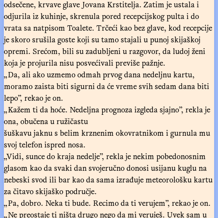
odsečene, krvave glave Jovana Krstitelja. Zatim je ustala i
odjurila iz kuhinje, skrenula pored recepcijskog pulta i do
vrata sa natpisom Toalete. Trčeći kao bez glave, kod recepcije
je skoro srušila goste koji su tamo stajali u punoj skijaškoj
opremi. Srećom, bili su zadubljeni u razgovor, da ludoj ženi
koja je projurila nisu posvećivali previše pažnje.
„Da, ali ako uzmemo odmah prvog dana nedeljnu kartu,
moramo zaista biti sigurni da će vreme svih sedam dana biti
lepo”, rekao je on.
„Kažem ti da hoće. Nedeljna prognoza izgleda sjajno”, rekla je
ona, obučena u ružičastu
šuškavu jaknu s belim krznenim okovratnikom i gurnula mu
svoj telefon ispred nosa.
„Vidi, sunce do kraja nedelje”, rekla je nekim pobedonosnim
glasom kao da svaki dan svojeručno donosi usijanu kuglu na
nebeski svod ili bar kao da sama izrađuje meteorološku kartu
za čitavo skijaško područje.
„Pa, dobro. Neka ti bude. Recimo da ti verujem”, rekao je on.
„Ne preostaje ti ništa drugo nego da mi veruješ. Uvek sam u