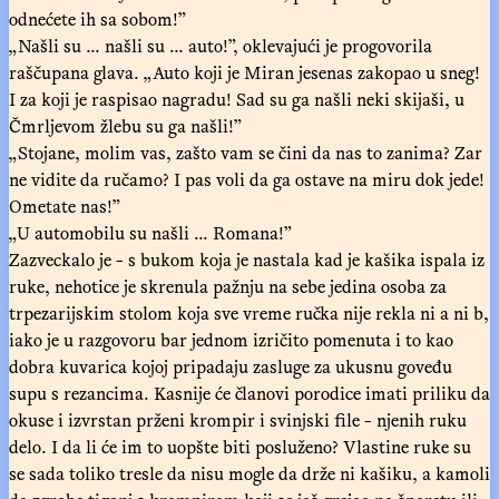
odnećete ih sa sobom!”
„Našli su ... našli su ... auto!”, oklevajući je progovorila
raščupana glava. „Auto koji je Miran jesenas zakopao u sneg!
I za koji je raspisao nagradu! Sad su ga našli neki skijaši, u
Čmrljevom žlebu su ga našli!”
„Stojane, molim vas, zašto vam se čini da nas to zanima? Zar
ne vidite da ručamo? I pas voli da ga ostave na miru dok jede!
Ometate nas!”
„U automobilu su našli ... Romana!”
Zazveckalo je - s bukom koja je nastala kad je kašika ispala iz
ruke, nehotice je skrenula pažnju na sebe jedina osoba za
trpezarijskim stolom koja sve vreme ručka nije rekla ni a ni b,
iako je u razgovoru bar jednom izričito pomenuta i to kao
dobra kuvarica kojoj pripadaju zasluge za ukusnu goveđu
supu s rezancima. Kasnije će članovi porodice imati priliku da
okuse i izvrstan prženi krompir i svinjski file - njenih ruku
delo. I da li će im to uopšte biti posluženo? Vlastine ruke su
se sada toliko tresle da nisu mogle da drže ni kašiku, a kamoli