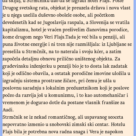
da skija), u Strmčniku dao da se izgradi hotel Flajs. Posle
Drugog svetskog rata, objekat je preuzela država i nova vlast
je u njega uselila duševno obolele osobe, ali početkom
devedesetih kad se Jugoslavija raspala, a Slovenija se vratila
kapitalizmu, hotel je vraćen preživelim članovima porodice,
kome drugom nego Veri Flajs.Tada je već bila u penziji, ali
puna životne energije i ni tren nije razmišljala: iz Ljubljane se
preselila u Strmčnik, na to naterala i svoju kćer, a zatim
započela detaljnu obnovu prilično uništenog objekta. Za
građevinsku inženjerku u penziji bio je to dosta lak zadatak
koji je odlično obavila, a ostatak porodične imovine uložila u
izgradnju sistema prostrane žičare, pri čemu je ušla u
poslovnu saradnju s lokalnim preduzetnikom koji je poslove
počeo da razvija još u komunizmu, i to kao automehaničar i
vremenom je dogurao dotle da postane vlasnik franšize za
Audi.
Strmčnik se iz nekad romantičnog, ali uspavanog seoceta
nepovratno izmenio u snobovski zimski ski centar. Hotelu
Flajs bila je potrebna nova radna snaga i Vera je napokon