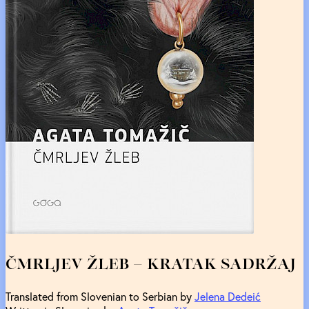
ČMRLJEV ŽLEB – KRATAK SADRŽAJ
Translated from Slovenian to Serbian by
Jelena Dedeić