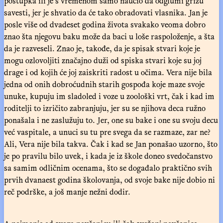
postupka ili je s vremenom samo naučio da odglumi grižu
savesti, jer je shvatio da će tako obradovati vlasnika. Jan je
posle više od dvadeset godina života svakako veoma dobro
znao šta njegovu baku može da baci u loše raspoloženje, a šta
da je razveseli. Znao je, takođe, da je spisak stvari koje je
mogu ozlovoljiti značajno duži od spiska stvari koje su joj
drage i od kojih će joj zaiskriti radost u očima. Vera nije bila
jedna od onih dobroćudnih starih gospođa koje maze svoje
unuke, kupuju im sladoled i voze u zoološki vrt, čak i kad im
roditelji to izričito zabranjuju, jer su se njihova deca ružno
ponašala i ne zaslužuju to. Jer, one su bake i one su svoju decu
već vaspitale, a unuci su tu pre svega da se razmaze, zar ne?
Ali, Vera nije bila takva. Čak i kad se Jan ponašao uzorno, što
je po pravilu bilo uvek, i kada je iz škole doneo svedočanstvo
sa samim odličnim ocenama, što se događalo praktično svih
prvih dvanaest godina školovanja, od svoje bake nije dobio ni
reč podrške, a još manje nežni dodir.