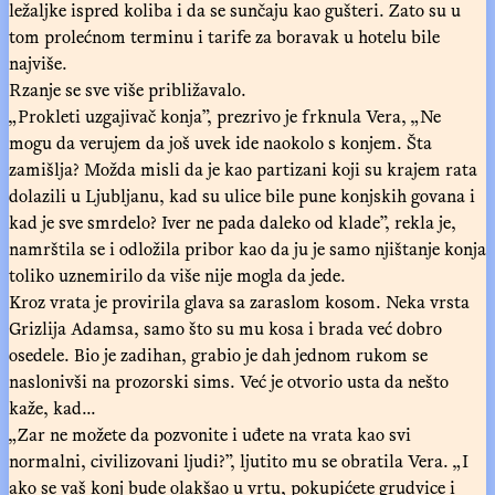
ležaljke ispred koliba i da se sunčaju kao gušteri. Zato su u
tom prolećnom terminu i tarife za boravak u hotelu bile
najviše.
Rzanje se sve više približavalo.
„Prokleti uzgajivač konja”, prezrivo je frknula Vera, „Ne
mogu da verujem da još uvek ide naokolo s konjem. Šta
zamišlja? Možda misli da je kao partizani koji su krajem rata
dolazili u Ljubljanu, kad su ulice bile pune konjskih govana i
kad je sve smrdelo? Iver ne pada daleko od klade”, rekla je,
namrštila se i odložila pribor kao da ju je samo njištanje konja
toliko uznemirilo da više nije mogla da jede.
Kroz vrata je provirila glava sa zaraslom kosom. Neka vrsta
Grizlija Adamsa, samo što su mu kosa i brada već dobro
osedele. Bio je zadihan, grabio je dah jednom rukom se
naslonivši na prozorski sims. Već je otvorio usta da nešto
kaže, kad...
„Zar ne možete da pozvonite i uđete na vrata kao svi
normalni, civilizovani ljudi?”, ljutito mu se obratila Vera. „I
ako se vaš konj bude olakšao u vrtu, pokupićete grudvice i