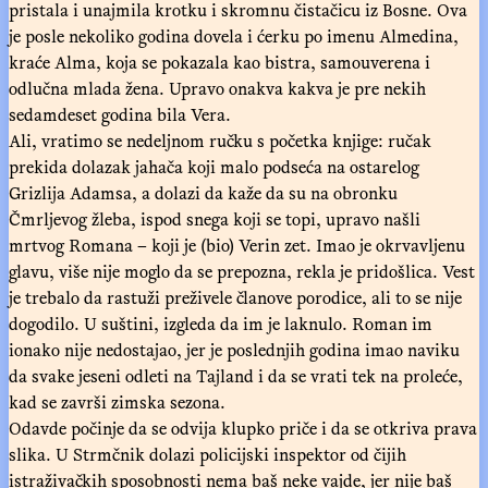
pristala i unajmila krotku i skromnu čistačicu iz Bosne. Ova
je posle nekoliko godina dovela i ćerku po imenu Almedina,
kraće Alma, koja se pokazala kao bistra, samouverena i
odlučna mlada žena. Upravo onakva kakva je pre nekih
sedamdeset godina bila Vera.
Ali, vratimo se nedeljnom ručku s početka knjige: ručak
prekida dolazak jahača koji malo podseća na ostarelog
Grizlija Adamsa, a dolazi da kaže da su na obronku
Čmrljevog žleba, ispod snega koji se topi, upravo našli
mrtvog Romana – koji je (bio) Verin zet. Imao je okrvavljenu
glavu, više nije moglo da se prepozna, rekla je pridošlica. Vest
je trebalo da rastuži preživele članove porodice, ali to se nije
dogodilo. U suštini, izgleda da im je laknulo. Roman im
ionako nije nedostajao, jer je poslednjih godina imao naviku
da svake jeseni odleti na Tajland i da se vrati tek na proleće,
kad se završi zimska sezona.
Odavde počinje da se odvija klupko priče i da se otkriva prava
slika. U Strmčnik dolazi policijski inspektor od čijih
istraživačkih sposobnosti nema baš neke vajde, jer nije baš