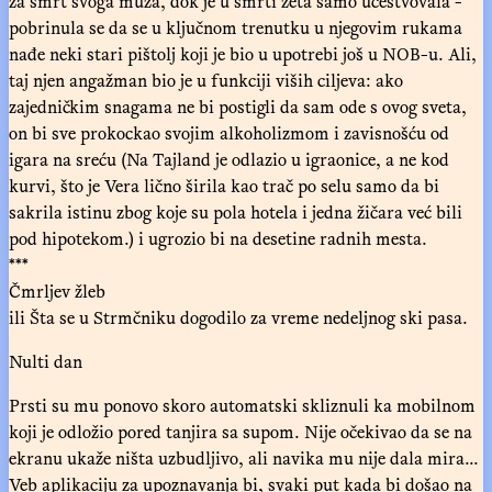
za smrt svoga muža, dok je u smrti zeta samo učestvovala -
pobrinula se da se u ključnom trenutku u njegovim rukama
nađe neki stari pištolj koji je bio u upotrebi još u NOB-u. Ali,
taj njen angažman bio je u funkciji viših ciljeva: ako
zajedničkim snagama ne bi postigli da sam ode s ovog sveta,
on bi sve prokockao svojim alkoholizmom i zavisnošću od
igara na sreću (Na Tajland je odlazio u igraonice, a ne kod
kurvi, što je Vera lično širila kao trač po selu samo da bi
sakrila istinu zbog koje su pola hotela i jedna žičara već bili
pod hipotekom.) i ugrozio bi na desetine radnih mesta.
***
Čmrljev žleb
ili Šta se u Strmčniku dogodilo za vreme nedeljnog ski pasa.
Nulti dan
Prsti su mu ponovo skoro automatski skliznuli ka mobilnom
koji je odložio pored tanjira sa supom. Nije očekivao da se na
ekranu ukaže ništa uzbudljivo, ali navika mu nije dala mira...
Veb aplikaciju za upoznavanja bi, svaki put kada bi došao na