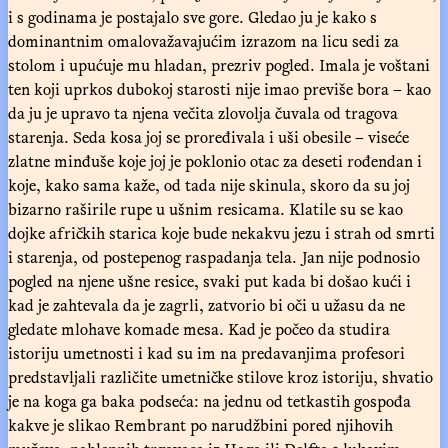
i s godinama je postajalo sve gore. Gledao ju je kako s
dominantnim omalovažavajućim izrazom na licu sedi za
stolom i upućuje mu hladan, prezriv pogled. Imala je voštani
ten koji uprkos dubokoj starosti nije imao previše bora – kao
da ju je upravo ta njena večita zlovolja čuvala od tragova
starenja. Seda kosa joj se proređivala i uši obesile – viseće
zlatne minđuše koje joj je poklonio otac za deseti rođendan i
koje, kako sama kaže, od tada nije skinula, skoro da su joj
bizarno raširile rupe u ušnim resicama. Klatile su se kao
dojke afričkih starica koje bude nekakvu jezu i strah od smrti
i starenja, od postepenog raspadanja tela. Jan nije podnosio
pogled na njene ušne resice, svaki put kada bi došao kući i
kad je zahtevala da je zagrli, zatvorio bi oči u užasu da ne
gledate mlohave komade mesa. Kad je počeo da studira
istoriju umetnosti i kad su im na predavanjima profesori
predstavljali različite umetničke stilove kroz istoriju, shvatio
je na koga ga baka podseća: na jednu od tetkastih gospođa
kakve je slikao Rembrant po narudžbini pored njihovih