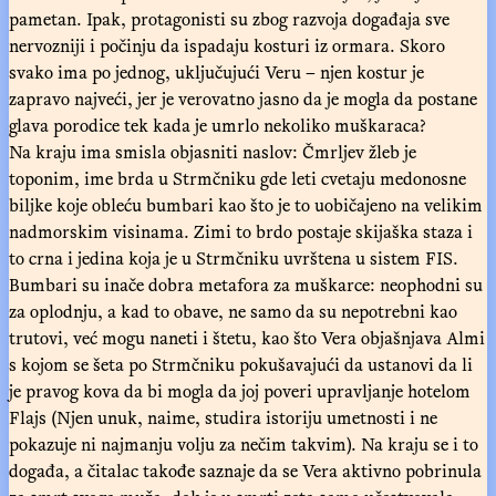
pametan. Ipak, protagonisti su zbog razvoja događaja sve
nervozniji i počinju da ispadaju kosturi iz ormara. Skoro
svako ima po jednog, uključujući Veru – njen kostur je
zapravo najveći, jer je verovatno jasno da je mogla da postane
glava porodice tek kada je umrlo nekoliko muškaraca?
Na kraju ima smisla objasniti naslov: Čmrljev žleb je
toponim, ime brda u Strmčniku gde leti cvetaju medonosne
biljke koje obleću bumbari kao što je to uobičajeno na velikim
nadmorskim visinama. Zimi to brdo postaje skijaška staza i
to crna i jedina koja je u Strmčniku uvrštena u sistem FIS.
Bumbari su inače dobra metafora za muškarce: neophodni su
za oplodnju, a kad to obave, ne samo da su nepotrebni kao
trutovi, već mogu naneti i štetu, kao što Vera objašnjava Almi
s kojom se šeta po Strmčniku pokušavajući da ustanovi da li
je pravog kova da bi mogla da joj poveri upravljanje hotelom
Flajs (Njen unuk, naime, studira istoriju umetnosti i ne
pokazuje ni najmanju volju za nečim takvim). Na kraju se i to
događa, a čitalac takođe saznaje da se Vera aktivno pobrinula