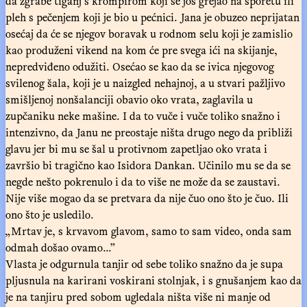
da zgrabe tiganj s krompirom koji se još grejao na šporetu ili
pleh s pečenjem koji je bio u pećnici. Jana je obuzeo neprijatan
osećaj da će se njegov boravak u rodnom selu koji je zamislio
kao produženi vikend na kom će pre svega ići na skijanje,
nepredviđeno odužiti. Osećao se kao da se ivica njegovog
svilenog šala, koji je u naizgled nehajnoj, a u stvari pažljivo
smišljenoj nonšalanciji obavio oko vrata, zaglavila u
zupčaniku neke mašine. I da to vuče i vuče toliko snažno i
intenzivno, da Janu ne preostaje ništa drugo nego da približi
glavu jer bi mu se šal u protivnom zapetljao oko vrata i
završio bi tragično kao Isidora Dankan. Učinilo mu se da se
negde nešto pokrenulo i da to više ne može da se zaustavi.
Nije više mogao da se pretvara da nije čuo ono što je čuo. Ili
ono što je usledilo.
„Mrtav je, s krvavom glavom, samo to sam video, onda sam
odmah došao ovamo...”
Vlasta je odgurnula tanjir od sebe toliko snažno da je supa
pljusnula na karirani voskirani stolnjak, i s gnušanjem kao da
je na tanjiru pred sobom ugledala ništa više ni manje od