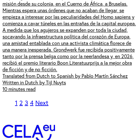
misión desde su colonia, en el Cuerno de África, a Bruselas.
Mientras espera unas órdenes que no acaban de llegar, se
empieza a interesar por las peculiaridades del Homo sapiens y
comienza a cavar túneles en las entrañas de la capital europea.
A medida que los agujeros se expanden por toda la ciudad,
socavando la infraestructura política del corazón de Europa,
una amistad entablada con una activista climática florece de
una manera inesperada. Grondwerk fue recibida positivamente
tanto por la prensa belga como por la neerlandesa y, en 2026,
recibió el premio literario Boon Literatuurprijs a la mejor obra
de ficción y de no ficción.
Translated from Dutch to Spanish by Pablo Martín Sánchez
Written in Dutch by Tijl Nuyts
10 minutes read
1
2
3
4
Next