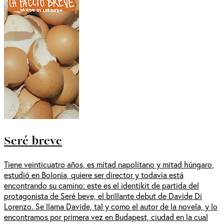
Seré breve
Tiene veinticuatro años, es mitad napolitano y mitad húngaro,
estudió en Bolonia, quiere ser director y todavía está
encontrando su camino: este es el identikit de partida del
protagonista de Seré beve, el brillante debut de Davide Di
Lorenzo. Se llama Davide, tal y como el autor de la novela, y lo
encontramos por primera vez en Budapest, ciudad en la cual