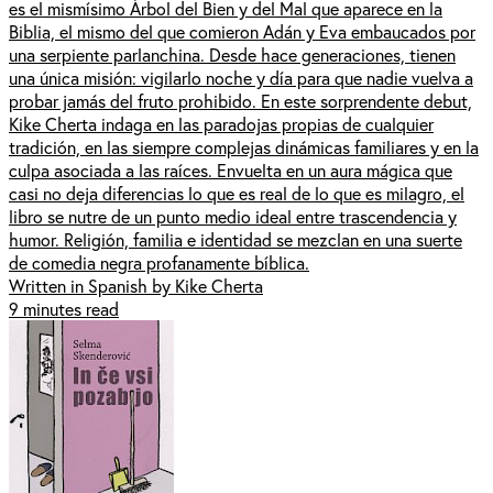
es el mismísimo Árbol del Bien y del Mal que aparece en la
Biblia, el mismo del que comieron Adán y Eva embaucados por
una serpiente parlanchina. Desde hace generaciones, tienen
una única misión: vigilarlo noche y día para que nadie vuelva a
probar jamás del fruto prohibido. En este sorprendente debut,
Kike Cherta indaga en las paradojas propias de cualquier
tradición, en las siempre complejas dinámicas familiares y en la
culpa asociada a las raíces. Envuelta en un aura mágica que
casi no deja diferencias lo que es real de lo que es milagro, el
libro se nutre de un punto medio ideal entre trascendencia y
humor. Religión, familia e identidad se mezclan en una suerte
de comedia negra profanamente bíblica.
Written in Spanish by Kike Cherta
9 minutes read