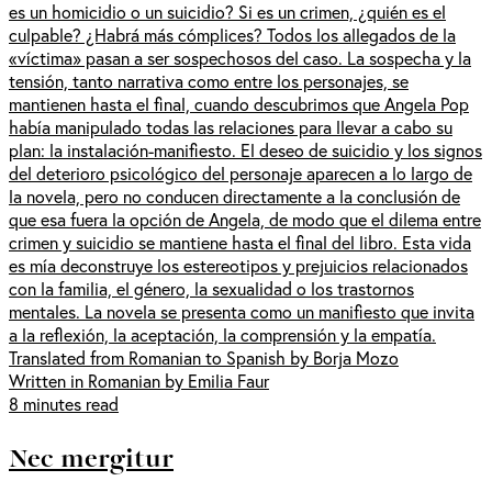
es un homicidio o un suicidio? Si es un crimen, ¿quién es el
culpable? ¿Habrá más cómplices? Todos los allegados de la
«víctima» pasan a ser sospechosos del caso. La sospecha y la
tensión, tanto narrativa como entre los personajes, se
mantienen hasta el final, cuando descubrimos que Angela Pop
había manipulado todas las relaciones para llevar a cabo su
plan: la instalación-manifiesto. El deseo de suicidio y los signos
del deterioro psicológico del personaje aparecen a lo largo de
la novela, pero no conducen directamente a la conclusión de
que esa fuera la opción de Angela, de modo que el dilema entre
crimen y suicidio se mantiene hasta el final del libro. Esta vida
es mía deconstruye los estereotipos y prejuicios relacionados
con la familia, el género, la sexualidad o los trastornos
mentales. La novela se presenta como un manifiesto que invita
a la reflexión, la aceptación, la comprensión y la empatía.
Translated from Romanian to Spanish by Borja Mozo
Written in Romanian by Emilia Faur
8 minutes read
Nec mergitur