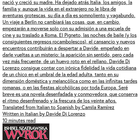
nació y creció su madre. Ha dejado atrás Italia, los amigos, la
familia y, aunque la vida en el extranjero no le libra de
aventuras grotescas, su día a día es somnoliento y vagabundo.
Un viaje a Berlín no cambiará las cosas, que, en cambio,
empezarán a moverse solo con su admisión a una escuela de
cine y su traslado a Roma. El Pigneto, las noches de baile (y los
consiguientes regresos rocambolescos), el cansancio y nuevos
encuentros contribuirán a despertar a Davide, empeñado en
darle vueltas a un misterio: la aparición sin sentido, pero cada
vez más frecuente, de un huevo roto en el rellano. Davide Di
Lorenzo consigue contar con irónica fidelidad la vida cotidiana
de un chico en el umbral de la edad adulta, tanto en su
dimensión doméstica y melancólica como en las infinitas tardes
romanas, o en las fiestas alcohólicas por toda Europa. Seré
breve es una novela desenfadada y conmovedora, que conserva
el ritmo desenfrenado y la frescura de los veinte años.
Translated from Italian to Spanish by Camila Ramírez
Written in Italian by Davide Di Lorenzo
10 minutes read