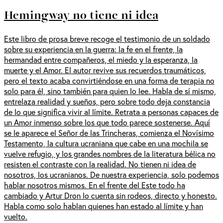
Hemingway no tiene ni idea
Este libro de prosa breve recoge el testimonio de un soldado
sobre su experiencia en la guerra: la fe en el frente, la
hermandad entre compañeros, el miedo y la esperanza, la
muerte y el Amor. El autor revive sus recuerdos traumáticos,
pero el texto acaba convirtiéndose en una forma de terapia no
solo para él, sino también para quien lo lee. Habla de sí mismo,
entrelaza realidad y sueños, pero sobre todo deja constancia
de lo que significa vivir al límite. Retrata a personas capaces de
un Amor inmenso sobre los que todo parece sostenerse. Aquí
se le aparece el Señor de las Trincheras, comienza el Novísimo
Testamento, la cultura ucraniana que cabe en una mochila se
vuelve refugio, y los grandes nombres de la literatura bélica no
resisten el contraste con la realidad. No tienen ni idea de
nosotros, los ucranianos. De nuestra experiencia, solo podemos
hablar nosotros mismos. En el frente del Este todo ha
cambiado y Artur Dron lo cuenta sin rodeos, directo y honesto.
Habla como solo hablan quienes han estado al límite y han
vuelto.