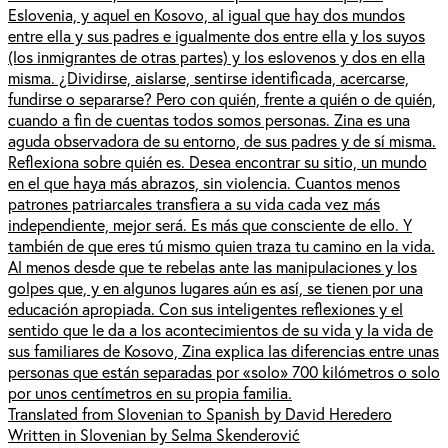
Eslovenia, y aquel en Kosovo, al igual que hay dos mundos
entre ella y sus padres e igualmente dos entre ella y los suyos
(los inmigrantes de otras partes) y los eslovenos y dos en ella
misma. ¿Dividirse, aislarse, sentirse identificada, acercarse,
fundirse o separarse? Pero con quién, frente a quién o de quién,
cuando a fin de cuentas todos somos personas. Zina es una
aguda observadora de su entorno, de sus padres y de sí misma.
Reflexiona sobre quién es. Desea encontrar su sitio, un mundo
en el que haya más abrazos, sin violencia. Cuantos menos
patrones patriarcales transfiera a su vida cada vez más
independiente, mejor será. Es más que consciente de ello. Y
también de que eres tú mismo quien traza tu camino en la vida.
Al menos desde que te rebelas ante las manipulaciones y los
golpes que, y en algunos lugares aún es así, se tienen por una
educación apropiada. Con sus inteligentes reflexiones y el
sentido que le da a los acontecimientos de su vida y la vida de
sus familiares de Kosovo, Zina explica las diferencias entre unas
personas que están separadas por «solo» 700 kilómetros o solo
por unos centímetros en su propia familia.
Translated from Slovenian to Spanish by David Heredero
Written in Slovenian by Selma Skenderović