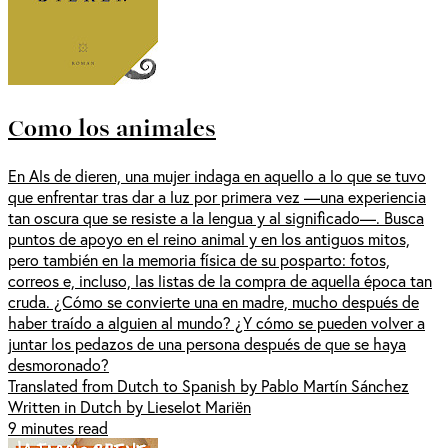
Como los animales
En Als de dieren, una mujer indaga en aquello a lo que se tuvo
que enfrentar tras dar a luz por primera vez —una experiencia
tan oscura que se resiste a la lengua y al significado—. Busca
puntos de apoyo en el reino animal y en los antiguos mitos,
pero también en la memoria física de su posparto: fotos,
correos e, incluso, las listas de la compra de aquella época tan
cruda. ¿Cómo se convierte una en madre, mucho después de
haber traído a alguien al mundo? ¿Y cómo se pueden volver a
juntar los pedazos de una persona después de que se haya
desmoronado?
Translated from Dutch to Spanish by Pablo Martín Sánchez
Written in Dutch by Lieselot Mariën
9 minutes read