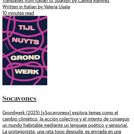
Translated from Italian to Spanish by Camila Ramírez
Written in Italian by Valeria Usala
10 minutes read
Socavones
Grondwerk (2025) [«Socavones»] explora temas como el
cambio climático, la acción colectiva y el intento de conseguir
un mundo habitable mediante un lenguaje poético y sensorial.
La protagonista, una rata topo desnuda, es enviada en una