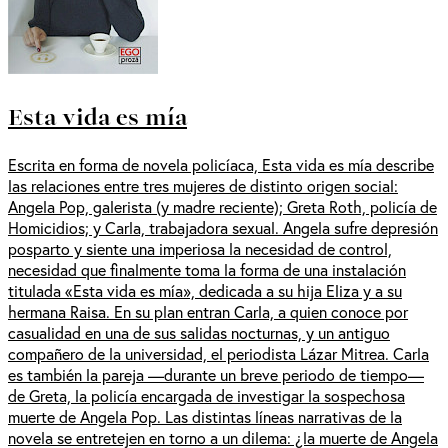
Esta vida es mía
Escrita en forma de novela policíaca, Esta vida es mía describe
las relaciones entre tres mujeres de distinto origen social:
Angela Pop, galerista (y madre reciente); Greta Roth, policía de
Homicidios; y Carla, trabajadora sexual. Angela sufre depresión
posparto y siente una imperiosa la necesidad de control,
necesidad que finalmente toma la forma de una instalación
titulada «Esta vida es mía», dedicada a su hija Eliza y a su
hermana Raisa. En su plan entran Carla, a quien conoce por
casualidad en una de sus salidas nocturnas, y un antiguo
compañero de la universidad, el periodista Lázar Mitrea. Carla
es también la pareja —durante un breve periodo de tiempo—
de Greta, la policía encargada de investigar la sospechosa
muerte de Angela Pop. Las distintas líneas narrativas de la
novela se entretejen en torno a un dilema: ¿la muerte de Angela