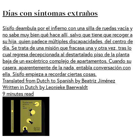
Días con síntomas extraños
Sísifo deambula por el infierno con una silla de ruedas vacía y
no sabe muy bien qué hace allí, salvo que tiene que recoger a
su hija, quien padece múltiples discapacidades, del centro de
día. Se trata de una misión que fracasa una y otra vez, tras lo
cual regresa decepcionada al destartalado piso de la planta
baja de un excéntrico complejo de apartamentos. Cuando su
casera, aparentemente de la nada, entabla conversación con
ella, Sísifo empieza a recordar ciertas cosas.
Translated from Dutch to Spanish by Beatriz Jiménez
Written in Dutch by Leonieke Baerwaldt
9 minutes read