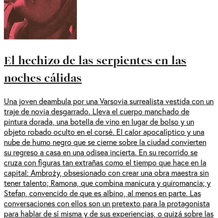
El hechizo de las serpientes en las
noches cálidas
Una joven deambula por una Varsovia surrealista vestida con un
traje de novia desgarrado. Lleva el cuerpo manchado de
pintura dorada, una botella de vino en lugar de bolso y un
objeto robado oculto en el corsé. El calor apocalíptico y una
nube de humo negro que se cierne sobre la ciudad convierten
su regreso a casa en una odisea incierta. En su recorrido se
cruza con figuras tan extrañas como el tiempo que hace en la
capital: Ambroży, obsesionado con crear una obra maestra sin
tener talento; Ramona, que combina manicura y quiromancia; y
Stefan, convencido de que es albino, al menos en parte. Las
conversaciones con ellos son un pretexto para la protagonista
para hablar de sí misma y de sus experiencias, o quizá sobre las