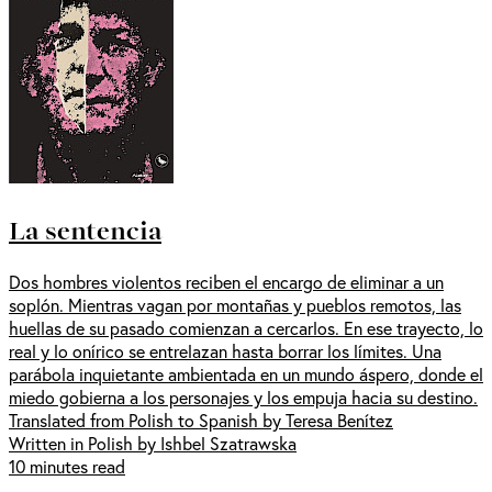
La sentencia
Dos hombres violentos reciben el encargo de eliminar a un
soplón. Mientras vagan por montañas y pueblos remotos, las
huellas de su pasado comienzan a cercarlos. En ese trayecto, lo
real y lo onírico se entrelazan hasta borrar los límites. Una
parábola inquietante ambientada en un mundo áspero, donde el
miedo gobierna a los personajes y los empuja hacia su destino.
Translated from Polish to Spanish by Teresa Benítez
Written in Polish by Ishbel Szatrawska
10 minutes read