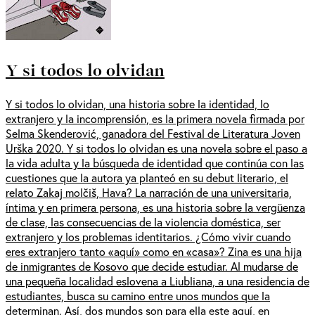
Y si todos lo olvidan
Y si todos lo olvidan, una historia sobre la identidad, lo
extranjero y la incomprensión, es la primera novela firmada por
Selma Skenderović, ganadora del Festival de Literatura Joven
Urška 2020. Y si todos lo olvidan es una novela sobre el paso a
la vida adulta y la búsqueda de identidad que continúa con las
cuestiones que la autora ya planteó en su debut literario, el
relato Zakaj molčiš, Hava? La narración de una universitaria,
íntima y en primera persona, es una historia sobre la vergüenza
de clase, las consecuencias de la violencia doméstica, ser
extranjero y los problemas identitarios. ¿Cómo vivir cuando
eres extranjero tanto «aquí» como en «casa»? Zina es una hija
de inmigrantes de Kosovo que decide estudiar. Al mudarse de
una pequeña localidad eslovena a Liubliana, a una residencia de
estudiantes, busca su camino entre unos mundos que la
determinan. Así, dos mundos son para ella este aquí, en