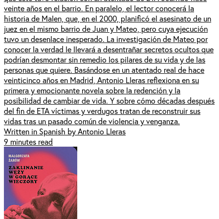
veinte años en el barrio. En paralelo, el lector conocerá la
historia de Malen, que, en el 2000, planificó el asesinato de un
juez en el mismo barrio de Juan y Mateo, pero cuya ejecución
tuvo un desenlace inesperado. La investigación de Mateo por
conocer la verdad le llevará a desentrañar secretos ocultos que
podrían desmontar sin remedio los pilares de su vida y de las
personas que quiere. Basándose en un atentado real de hace
veinticinco años en Madrid, Antonio Lleras reflexiona en su
primera y emocionante novela sobre la redención y la
posibilidad de cambiar de vida. Y sobre cómo décadas después
del fin de ETA víctimas y verdugos tratan de reconstruir sus
vidas tras un pasado común de violencia y venganza.
Written in Spanish by Antonio Lleras
9 minutes read