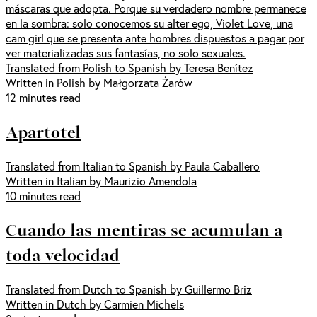
máscaras que adopta. Porque su verdadero nombre permanece
en la sombra: solo conocemos su alter ego, Violet Love, una
cam girl que se presenta ante hombres dispuestos a pagar por
ver materializadas sus fantasías, no solo sexuales.
Translated from Polish to Spanish by Teresa Benítez
Written in Polish by Małgorzata Żarów
12 minutes read
Apartotel
Translated from Italian to Spanish by Paula Caballero
Written in Italian by Maurizio Amendola
10 minutes read
Cuando las mentiras se acumulan a
toda velocidad
Translated from Dutch to Spanish by Guillermo Briz
Written in Dutch by Carmien Michels