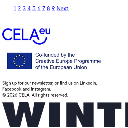
1
2
3
4
5
6
7
8
9
Next
Sign up for our
newsl
etter
, or find us on
LinkedIn
,
Facebook
and
Instagram
.
© 2026 CELA. All rights reserved.