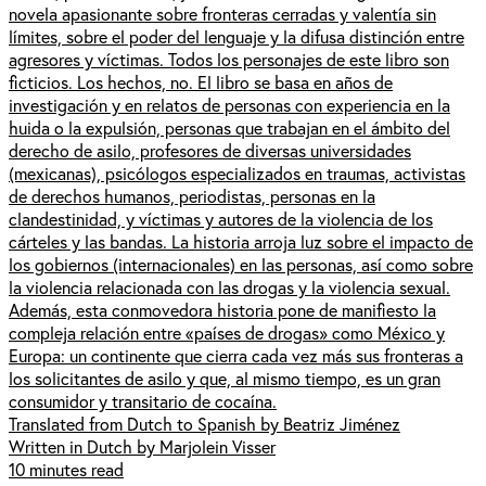
novela apasionante sobre fronteras cerradas y valentía sin
límites, sobre el poder del lenguaje y la difusa distinción entre
agresores y víctimas. Todos los personajes de este libro son
ficticios. Los hechos, no. El libro se basa en años de
investigación y en relatos de personas con experiencia en la
huida o la expulsión, personas que trabajan en el ámbito del
derecho de asilo, profesores de diversas universidades
(mexicanas), psicólogos especializados en traumas, activistas
de derechos humanos, periodistas, personas en la
clandestinidad, y víctimas y autores de la violencia de los
cárteles y las bandas. La historia arroja luz sobre el impacto de
los gobiernos (internacionales) en las personas, así como sobre
la violencia relacionada con las drogas y la violencia sexual.
Además, esta conmovedora historia pone de manifiesto la
compleja relación entre «países de drogas» como México y
Europa: un continente que cierra cada vez más sus fronteras a
los solicitantes de asilo y que, al mismo tiempo, es un gran
consumidor y transitario de cocaína.
Translated from Dutch to Spanish by Beatriz Jiménez
Written in Dutch by Marjolein Visser
10 minutes read