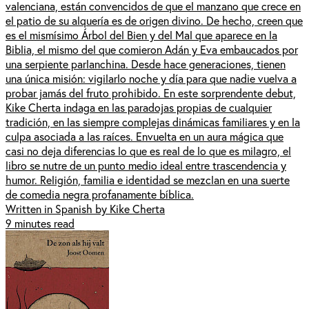
valenciana, están convencidos de que el manzano que crece en
el patio de su alquería es de origen divino. De hecho, creen que
es el mismísimo Árbol del Bien y del Mal que aparece en la
Biblia, el mismo del que comieron Adán y Eva embaucados por
una serpiente parlanchina. Desde hace generaciones, tienen
una única misión: vigilarlo noche y día para que nadie vuelva a
probar jamás del fruto prohibido. En este sorprendente debut,
Kike Cherta indaga en las paradojas propias de cualquier
tradición, en las siempre complejas dinámicas familiares y en la
culpa asociada a las raíces. Envuelta en un aura mágica que
casi no deja diferencias lo que es real de lo que es milagro, el
libro se nutre de un punto medio ideal entre trascendencia y
humor. Religión, familia e identidad se mezclan en una suerte
de comedia negra profanamente bíblica.
Written in Spanish by Kike Cherta
9 minutes read