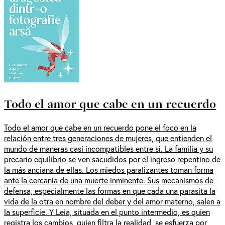
Todo el amor que cabe en un recuerdo
Todo el amor que cabe en un recuerdo pone el foco en la
relación entre tres generaciones de mujeres, que entienden el
mundo de maneras casi incompatibles entre sí. La familia y su
precario equilibrio se ven sacudidos por el ingreso repentino de
la más anciana de ellas. Los miedos paralizantes toman forma
ante la cercanía de una muerte inminente. Sus mecanismos de
defensa, especialmente las formas en que cada una parasita la
vida de la otra en nombre del deber y del amor materno, salen a
la superficie. Y Leia, situada en el punto intermedio, es quien
registra los cambios, quien filtra la realidad, se esfuerza por