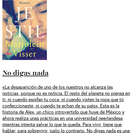
No digas nada
«La desaparición de uno de los nuestros no alcanza las
noticias, porque no es noticia. El resto del planeta no piensa en
ti: ni cuando esnifan tu coca, ni cuando visten la ropa que tú
confeccionaste, ni cuando te echan de su país». Esta es la
historia de Alex, un chico introvertido que huye de México y
ahora realiza unas prácticas en una universidad neerlandesa
mientras intenta salvar lo que le queda. Para vivir, tiene que
hablar; para sobrevivir, justo lo contrario. No digas nada es una