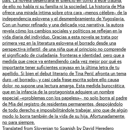
país. La novela desentraña el silencio en torno a este trauma;
de ello no habla ni su familia ni la sociedad. La historia de Mia
ofrece una mirada íntima sobre otra cara –menos célebre– de la
independencia eslovena y el desmembramiento de Yugoslavia.
Con un humor refinado y una delicada voz narrativa, la autora
revela cómo los cambios sociales y políticos se reflejan en la
vida diaria del individuo. Gracias a esta novela se trata por
primera vez en la literatura eslovena el borrado desde una
perspectiva infantil, de una niña que al principio no comprende
el significado de ciudadanía, fronteras e identidad, pero que a
medida que crece va entendiendo cada vez mejor por qué es
importante tener suficientes «rayas» en la última letra de tu
apellido. Si bien el debut literario de Tina Perić afronta un tema
duro –el borrado– y casi cada frase escrita sobre ello causa
dolor, no supone una lectura amarga. Esta medida burocrática,
que en la infancia de la protagonista adquiere un nombre
especial –«problemas con los papeles»–, no solo borra al padre
de Mia del registro de residentes permanentes, despojándolo
de todo derecho e imposibilitándole trabajar, sino que de algún
modo lo borra también de la vida de su hija. Afortunadamente,
no para siempre.
Translated from Slovenian to Spanish by David Heredero