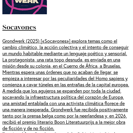
Socavones
Grondwerk (2025) [«Socavones»] explora temas como el
cambio climático, la acción colectiva y el intento de conseguir
un mundo habitable mediante un lenguaje poético y sensorial.
La protagonista, una rata topo desnuda, es enviada en una
misión desde su colonia, en el Cuerno de África, a Bruselas.
Mientras espera unas órdenes que no acaban de llegar, se
empieza a interesar por las peculiaridades del Homo sapiens y
comienza a cavar túneles en las entrañas de la capital europea.
A medida que los agujeros se expanden por toda la ciudad,
socavando la infraestructura política del corazón de Europa,
una amistad entablada con una activista climática florece de
una manera inesperada. Grondwerk fue recibida positivamente
tanto por la prensa belga como por la neerlandesa y, en 2026,
recibió el premio literario Boon Literatuurprijs a la mejor obra
de ficción y de no ficción.