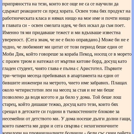
припряността на тези, които все още не са се научили да
сдържат реакциите си пред хората. Освен това бях продукт на
работническата класа и нямах нищо на мое име и почти нищо
в главата си - освен смелата идея, че бих искал да съм поет.
Именно тя ми придаваше тежест и ми вдъхваше известна
увереност. (Сега знам, че не е било оправдано.) Може би не е
чудно, че любимият ми цитат от този период беше един от
Моби Дик, който говореше за кораба Пекод, носещ се в морето
с празен трюм и натежал от мъртви китове борд, досущ като
гладен студент, чиято глава е пълна с Аристотел. Първите
три-четири месеца пребивавах в апартамента на един от
бившите инженери на метрото, чието име забравих. Плащах
около четиристотин леи на месец за стая и не ми беше
позволено да водя когото и да било у дома. Той беше лош
старец, който дишаше тежко, досущ като тези, които бях
срещал в детските си години в тънкостенните блокове за
несемейни от детството ми. У дома носеше дълги долни гащи,
които паметта ми дори и сега свързва с нехигиеничните
коридори на провинциалните болници - бели със сини райета