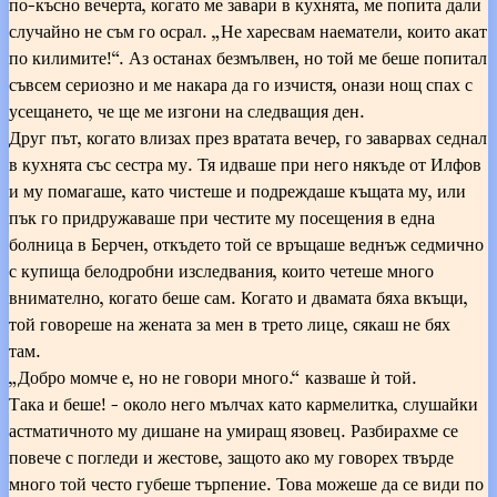
по-късно вечерта, когато ме завари в кухнята, ме попита дали
случайно не съм го осрал. „Не харесвам наематели, които акат
по килимите!“. Аз останах безмълвен, но той ме беше попитал
съвсем сериозно и ме накара да го изчистя, онази нощ спах с
усещането, че ще ме изгони на следващия ден.
Друг път, когато влизах през вратата вечер, го заварвах седнал
в кухнята със сестра му. Тя идваше при него някъде от Илфов
и му помагаше, като чистеше и подреждаше къщата му, или
пък го придружаваше при честите му посещения в една
болница в Берчен, откъдето той се връщаше веднъж седмично
с купища белодробни изследвания, които четеше много
внимателно, когато беше сам. Когато и двамата бяха вкъщи,
той говореше на жената за мен в трето лице, сякаш не бях
там.
„Добро момче е, но не говори много.“ казваше ѝ той.
Така и беше! - около него мълчах като кармелитка, слушайки
астматичното му дишане на умиращ язовец. Разбирахме се
повече с погледи и жестове, защото ако му говорех твърде
много той често губеше търпение. Това можеше да се види по