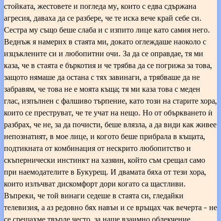
стойката, жестовете и погледа му, които с едва сдържана
агресия, даваха да се разбере, че те иска вече край себе си.
Сестра му също беше слаба и с изпито лице като самия него.
Веднъж я намерих в стаята ми, докато оглеждаше наоколо с
изцъклените си и любопитни очи. За да се оправдае, тя ми
каза, че в стаята е бъркотия и че трябва да се погрижа за това,
защото нямаше да остана с тях завинаги, а трябваше да не
забравям, че това не е моята къща; тя ми каза това с меден
глас, изпълнен с фалшиво търпение, като този на старите хора,
които се преструват, че те учат на нещо. Но от объркването ѝ
разбрах, че не, за да почисти, беше влязла, а да види как живее
непознатият, в мое лице, и когото беше прибрала в къщата,
подтикната от комбинация от нескрито любопитство и
скъпернически инстинкт на хазяин, който съм срещал само
при наемодателите в Букурещ. И двамата бяха от тези хора,
които излъчват дискомфорт дори когато са щастливи.
Въпреки, че той винаги седеше в стаята си, гледайки
телевизия, а аз редовно бях навън и се връщах чак вечерта - не
се срещахме твърде често, за наше взаимно облекчение.