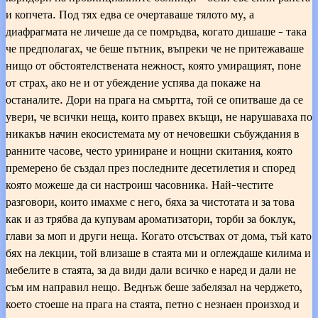
и копчета. Под тях едва се очертаваше тялото му, а
диафрагмата не личеше да се помръдва, когато дишаше - така
че предполагах, че беше пътник, въпреки че не притежаваше
нищо от обстоятелствената нежност, която умиращият, поне
от страх, ако не и от убеждение успява да покаже на
останалите. Дори на прага на смъртта, той се опитваше да се
увери, че всички неща, които правех вкъщи, не нарушаваха по
никакъв начин екосистемата му от нечовешки събуждания в
ранните часове, често уриниране и нощни скитания, която
премерено бе създал през последните десетилетия и според
която можеше да си настроиш часовника. Най-честите
разговори, които имахме с него, бяха за чистотата и за това
как и аз трябва да купувам ароматизатори, торби за боклук,
глави за моп и други неща. Когато отсъствах от дома, тъй като
бях на лекции, той влизаше в стаята ми и оглеждаше килима и
мебелите в стаята, за да види дали всичко е наред и дали не
съм им направил нещо. Веднъж беше забелязал на черджето,
което стоеше на прага на стаята, петно с незнаен произход и