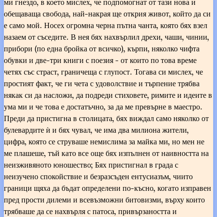
ми гнездо, в което мислех, че подпомогнат от тази нова и
обещаваща свобода, най-накрая ще открия живот, който да си
е само мой. Носех огромна черна пътна чанта, която бях взел
назаем от съседите. В нея бях нахвърлил дрехи, чаши, чинии,
прибори (по една бройка от всичко), кърпи, няколко чифта
обувки и две-три книги с поезия - от които по това време
четях със страст, граничеща с глупост. Тогава си мислех, че
простият факт, че ги чета с удоволствие и търпение трябва
някак си да насложи, да подреди стиховете, римите и идеите в
ума ми и че това е достатъчно, за да ме превърне в маестро.
Преди да пристигна в столицата, бях виждал само няколко от
булевардите ѝ и бях чувал, че има два милиона жители,
цифра, която се струваше немислима за майка ми, но мен не
ме плашеше, тъй като все още бях изпълнен от наивността на
неизживяното юношество; Бях пристигнал в града с
неизучено спокойствие и безразсъден ентусиазъм, чиито
граници щяха да бъдат определени по-късно, когато изправен
пред прости дилеми и всевъзможни битовизми, върху които
трябваше да се нахвърля с патоса, привързаността и