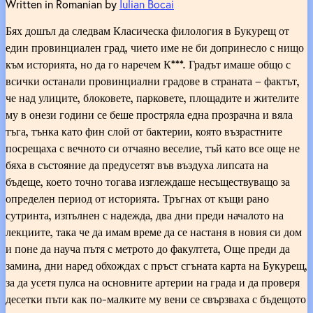
Written in Romanian by
Iulian Bocai
Бях дошъл да следвам Класическа филология в Букурещ от
един провинциален град, чието име не би допринесло с нищо
към историята, но да го наречем К***. Градът имаше общо с
всички останали провинциални градове в страната – фактът,
че над улиците, блоковете, парковете, площадите и жителите
му в онези години се беше простряла една прозрачна и вяла
тъга, тънка като фин слой от бактерии, която възрастните
посрещаха с вечното си отчаяно веселие, тъй като все още не
бяха в състояние да предусетят във въздуха липсата на
бъдеще, което точно тогава изглеждаше несъществуващо за
определен период от историята. Тръгнах от къщи рано
сутринта, изпълнен с надежда, два дни преди началото на
лекциите, така че да имам време да се настаня в новия си дом
и поне да науча пътя с метрото до факултета, Още преди да
замина, дни наред обхождах с пръст сгъната карта на Букурещ,
за да усетя пулса на основните артерии на града и да проверя
десетки пъти как по-малките му вени се свързваха с бъдещото