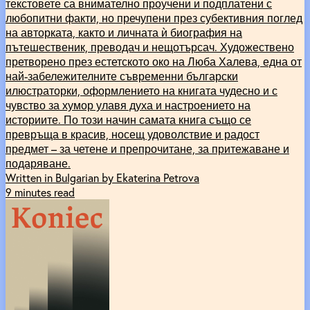
текстовете са внимателно проучени и подплатени с
любопитни факти, но пречупени през субективния поглед
на авторката, както и личната ѝ биография на
пътешественик, преводач и нещотърсач. Художествено
претворено през естетското око на Люба Халева, една от
най-забележителните съвременни български
илюстраторки, оформлението на книгата чудесно и с
чувство за хумор улавя духа и настроението на
историите. По този начин самата книга също се
превръща в красив, носещ удоволствие и радост
предмет – за четене и препрочитане, за притежаване и
подаряване.
Written in Bulgarian by Ekaterina Petrova
9 minutes read