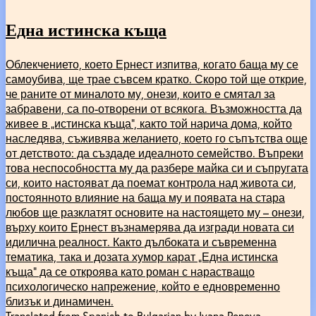
Една истинска къща
Облекчението, което Ернест изпитва, когато баща му се
самоубива, ще трае съвсем кратко. Скоро той ще открие,
че раните от миналото му, онези, които е смятал за
забравени, са по-отворени от всякога. Възможността да
живее в „истинска къща“, както той нарича дома, който
наследява, съживява желанието, което го съпътства още
от детството: да създаде идеалното семейство. Въпреки
това неспособността му да разбере майка си и съпругата
си, които настояват да поемат контрола над живота си,
постоянното влияние на баща му и появата на стара
любов ще разклатят основите на настоящето му – онези,
върху които Ернест възнамерява да изгради новата си
идилична реалност. Както дълбоката и съвременна
тематика, така и дозата хумор карат „Една истинска
къща“ да се откроява като роман с нарастващо
психологическо напрежение, който е едновременно
близък и динамичен.
Translated from Spanish to Bulgarian by Ivana Peneva