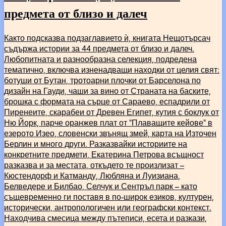
предмета от близо и далеч
Както подсказва подзаглавието ѝ, книгата Нещотърсач
съдържа истории за 44 предмета от близо и далеч.
Любопитната и разнообразна селекция, подредена
тематично, включва изненадващи находки от целия свят:
ботуши от Бутан, тротоарни плочки от Барселона по
дизайн на Гауди, чаши за вино от Страната на баските,
брошка с формата на сърце от Сараево, еспадрили от
Пиренеите, скарабеи от Древен Египет, кутия с боклук от
Ню Йорк, парче оранжев плат от “Плаващите кейове” в
езерото Изео, словенски звънящ змей, карта на Източен
Берлин и много други. Разказвайки историите на
конкретните предмети, Екатерина Петрова всъщност
разказва и за местата, откъдето те произлизат –
Кюстендорф и Катманду, Любляна и Луизиана,
Белведере и Билбао, Селчук и Сентръл парк – като
същевременно ги поставя в по-широк езиков, културен,
исторически, антропологичен или географски контекст.
Находчива смесица между пътеписи, есета и разкази,