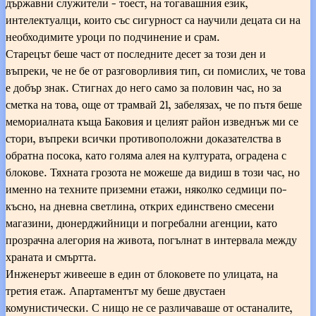
държавни служители - тоест, на тогавашния език,
интелектуалци, които със сигурност са научили децата си на
необходимите уроци по подчинение и срам.
Старецът беше част от последните десет за този ден и
въпреки, че не бе от разговорливия тип, си помислих, че това
е добър знак. Стигнах до него само за половин час, но за
сметка на това, още от трамвай 21, забелязах, че по пътя беше
мемориалната къща Баковия и целият район изведнъж ми се
стори, въпреки всички противоположни доказателства в
обратна посока, като голяма алея на културата, оградена с
блокове. Тяхната грозота не можеше да видиш в този час, но
именно на техните приземни етажи, няколко седмици по-
късно, на дневна светлина, открих единствено смесени
магазини, дюнерджийници и погребални агенции, като
прозрачна алегория на живота, погълнат в интервала между
храната и смъртта.
Инженерът живееше в един от блоковете по улицата, на
третия етаж. Апартаментът му беше двустаен
комунистически. С нищо не се различаваше от останалите,