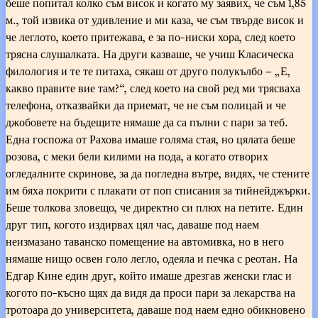
беше попитал колко съм висок и когато му заявих, че съм 1,85
м., той извика от удивление и ми каза, че съм твърде висок и
че леглото, което притежава, е за по-ниски хора, след което
трясна слушалката. На други казваше, че учиш Класическа
филология и те те питаха, сякаш от друго полукълбо – „Е,
какво правите вие там?“, след което на свой ред ми трясваха
телефона, отказвайки да приемат, че не съм полицай и че
джобовете на бъдещите нямаше да са пълни с пари за теб.
Една госпожа от Рахова имаше голяма стая, но цялата беше
розова, с меки бели килими на пода, а когато отворих
огледалните скринове, за да погледна вътре, видях, че стените
им бяха покрити с плакати от поп списания за тийнейджърки.
Беше толкова зловещо, че директно си плюх на петите. Един
друг тип, когото издирвах цял час, даваше под наем
неизмазано таванско помещение на автомивка, но в него
нямаше нищо освен голо легло, одеяла и печка с реотан. На
Едгар Кине един друг, който имаше дрезгав женски глас и
когото по-късно щях да видя да проси пари за лекарства на
тротоара до университета, даваше под наем едно обикновено