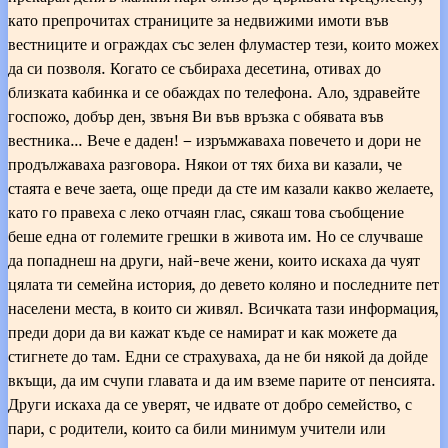
като препрочитах страниците за недвижими имоти във
вестниците и ограждах със зелен флумастер тези, които можех
да си позволя. Когато се събираха десетина, отивах до
близката кабинка и се обаждах по телефона. Ало, здравейте
госпожо, добър ден, звъня Ви във връзка с обявата във
вестника... Вече е даден! – изръмжаваха повечето и дори не
продължаваха разговора. Някои от тях биха ви казали, че
стаята е вече заета, още преди да сте им казали какво желаете,
като го правеха с леко отчаян глас, сякаш това съобщение
беше една от големите грешки в живота им. Но се случваше
да попаднеш на други, най-вече жени, които искаха да чуят
цялата ти семейна история, до девето коляно и последните пет
населени места, в които си живял. Всичката тази информация,
преди дори да ви кажат къде се намират и как можете да
стигнете до там. Едни се страхуваха, да не би някой да дойде
вкъщи, да им счупи главата и да им вземе парите от пенсията.
Други искаха да се уверят, че идвате от добро семейство, с
пари, с родители, които са били минимум учители или