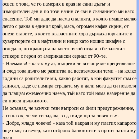
освен с това, че го намерих в края на един дълъг и
изморителен ден и по този начин се яви в съзнанието ми като
спасение. Той ми даде да наема спалнята, в която имаше малко
легло с ракла в единия край, маса, огромен кафяв скрин, от
онези старите, в които възрастните хора държаха юрганите и
кувертюрите си в нафталин и нещо като нощно шкафче с
огледало, по краищата на което някой отдавна бе залепил
стикери с герои от американски сериал от 90-те.
- Наемам я! - казах му аз, въпреки че все още ме преценяваше
и след това дълго ме разпитва на всевъзможни теми - на колко
години са родителите ми, какво работят, в кой факултет съм се
записал, къде се намира сградата му и дали мога да си позволя
да плащам ежемесечно наема, тъй като той няма намерение да
си проси дължимото.
Не осъзнах, че всички тези въпроси са били предупреждение,
а си казах, че ми ги задава, за да види що за човек съм.
- Добре, млади човече! - каза той накрая и му платих капарото
още същата вечер, като отброих банкнотите в протегнатата му
длан.