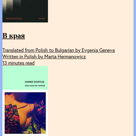
В края
Translated from Polish to Bulgarian by Evgenia Geneva
Written in Polish by Marta Hermanowicz
13 minutes read