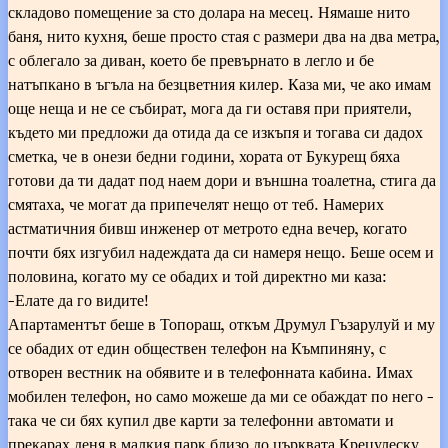
складово помещение за сто долара на месец. Нямаше нито
баня, нито кухня, беше просто стая с размери два на два метра,
с облегало за диван, което бе превърнато в легло и бе
натъпкано в ъгъла на безцветния килер. Каза ми, че ако имам
още неща и не се събират, мога да ги оставя при приятели,
където ми предложи да отида да се изкъпя и тогава си дадох
сметка, че в онези бедни години, хората от Букурещ бяха
готови да ти дадат под наем дори и външна тоалетна, стига да
смятаха, че могат да припечелят нещо от теб. Намерих
астматичния бивш инженер от метрото една вечер, когато
почти бях изгубил надеждата да си намеря нещо. Беше осем и
половина, когато му се обадих и той директно ми каза:
-Елате да го видите!
Апартаментът беше в Топораш, откъм Друмул Гъзарулуй и му
се обадих от един обществен телефон на Къмпиняну, с
отворен вестник на обявите и в телефонната кабина. Имах
мобилен телефон, но само можеше да ми се обаждат по него -
така че си бях купил две карти за телефонни автомати и
прекарах деня в малкия парк близо до църквата Крецулеску,