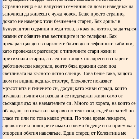
Странно нещо е да напуснеш семейния си дом и изведнъж да
започнеш да живееш с чужд човек. Беше просто странно,
докато не намерих този безименен старец. Бях дошъл в
Букурещ три седмици преди това, в края на лятото, за да търся
хазяин от обявите във вестниците и по телефона. Бях
прекарал цял ден в парковете близо до телефонните кабинки,
като провеждах разговори с типичните стари жени и
притихнали старци, а след това ходех по адреси из старите
работнически квартали, които бяха красиви само под
светлината на късното лятно слънце. Това беше така, защото
щом ги видиш веднъж отвътре, блоковете показват
мръсотията и гниенето си, досущ като живи сгради, които
изчакват пълния си разпад и се поддържат живи само от
съскащия дъх на наемателите си. Много от хората, на които се
обаждаш, ти отказват направо по телефона, съдейки за теб по
гласа ти или по това какво учиш. По това време лекарите,
адвокатите и полицаите имаха голямо бъдеще и ги приемаха с
отворени обятия навсякъде. Един старец от Колентина ме