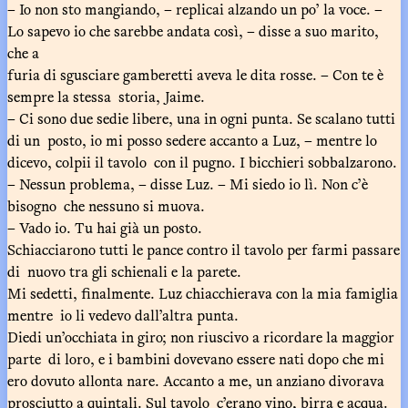
– Io non sto mangiando, – replicai alzando un po’ la voce. –
Lo sapevo io che sarebbe andata così, – disse a suo marito,
che a
furia di sgusciare gamberetti aveva le dita rosse. – Con te è
sempre la stessa storia, Jaime.
– Ci sono due sedie libere, una in ogni punta. Se scalano tutti
di un posto, io mi posso sedere accanto a Luz, – mentre lo
dicevo, colpii il tavolo con il pugno. I bicchieri sobbalzarono.
– Nessun problema, – disse Luz. – Mi siedo io lì. Non c’è
bisogno che nessuno si muova.
– Vado io. Tu hai già un posto.
Schiacciarono tutti le pance contro il tavolo per farmi passare
di nuovo tra gli schienali e la parete.
Mi sedetti, finalmente. Luz chiacchierava con la mia famiglia
mentre io li vedevo dall’altra punta.
Diedi un’occhiata in giro; non riuscivo a ricordare la maggior
parte di loro, e i bambini dovevano essere nati dopo che mi
ero dovuto allonta nare. Accanto a me, un anziano divorava
prosciutto a quintali. Sul tavolo c’erano vino, birra e acqua.