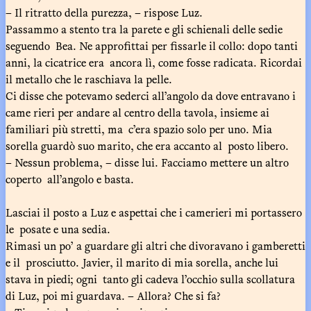
– Il ritratto della purezza, – rispose Luz.
Passammo a stento tra la parete e gli schienali delle sedie
seguendo Bea. Ne approfittai per fissarle il collo: dopo tanti
anni, la cicatrice era ancora lì, come fosse radicata. Ricordai
il metallo che le raschiava la pelle.
Ci disse che potevamo sederci all’angolo da dove entravano i
came rieri per andare al centro della tavola, insieme ai
familiari più stretti, ma c’era spazio solo per uno. Mia
sorella guardò suo marito, che era accanto al posto libero.
– Nessun problema, – disse lui. Facciamo mettere un altro
coperto all’angolo e basta.
Lasciai il posto a Luz e aspettai che i camerieri mi portassero
le posate e una sedia.
Rimasi un po’ a guardare gli altri che divoravano i gamberetti
e il prosciutto. Javier, il marito di mia sorella, anche lui
stava in piedi; ogni tanto gli cadeva l’occhio sulla scollatura
di Luz, poi mi guardava. – Allora? Che si fa?