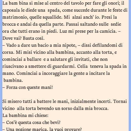
La bam bina si mise al centro del tavolo per fare gli onori; il
caposala le diede una spada, come succede durante le feste di
matrimonio, quelle squallide. Mi alzai anch’ io. Presi la
brocca e andai da quella parte. Passai saltando sulle sedie
ora che tutti erano in piedi. Luz mi prese per la camicia. –
Dove vai? Basta così.
– Vado a dare un bacio a mia nipote, – dissi defilandomi di
corsa. Mi misi vicino alla bambina, accanto alla torta, e
cominciai a ballare e a salutare gli invitati, che non
riuscivano a smettere di guardarmi. Celia teneva la spada in
mano. Cominciai a incoraggiare la gente a incitare la
bambina.
– Forza con queste mani!
Si misero tutti a battere le mani, inizialmente incerti. Tornai
vicino alla torta bevendo un sorso dalla mia brocca.
La bambina mi chiese:
– Cos’è questa cosa che bevi?
– Una pozione magica, la vuoi provare?