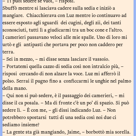
– Ti puoi sedere se vuoi, – risposi.
Sbuffò mentre si lasciava cadere sulla sedia e iniziò a
mangiare. Chiacchierava con Luz mentre io continuavo ad
essere esposto agli sguardi dei cugini, degli zii, dei tanti
sconosciuti, tutti lì a giudicarmi tra un boc cone e l’altro.
I camerieri passavano veloci alle mie spalle. Uno di loro mi
urtò e gli antipasti che portava per poco non caddero per
terra.
– Sei in mezzo, – mi disse senza lasciare il vassoio.
– Portatemi quella cazzo di sedia così non intralcio più, –
risposi cercando di non alzare la voce. Luz mi afferrò il
polso. Serrai il pugno fino a conficcarmi le unghie nel palmo
della mano.
– Qui non si può sedere, è il passaggio dei camerieri, – mi
disse il ca posala. – Ma di fronte c’è un po’ di spazio. Si può
sedere lì. – È con me, – gli dissi indicando Luz. – Non
potrebbero spostarsi tutti di una sedia così noi due ci
sediamo insieme?
– La gente sta già mangiando, Jaime, – borbottò mia sorella.