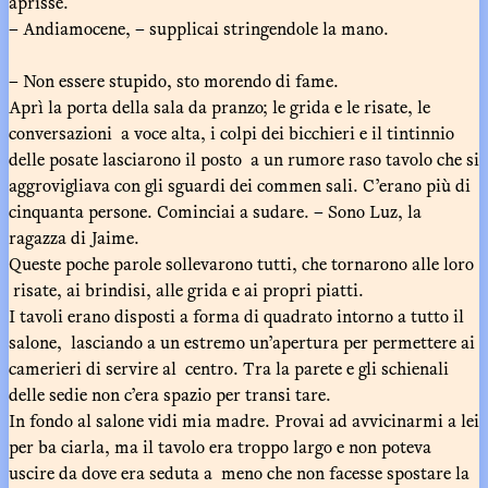
aprisse.
– Andiamocene, – supplicai stringendole la mano.
– Non essere stupido, sto morendo di fame.
Aprì la porta della sala da pranzo; le grida e le risate, le
conversazioni a voce alta, i colpi dei bicchieri e il tintinnio
delle posate lasciarono il posto a un rumore raso tavolo che si
aggrovigliava con gli sguardi dei commen sali. C’erano più di
cinquanta persone. Cominciai a sudare. – Sono Luz, la
ragazza di Jaime.
Queste poche parole sollevarono tutti, che tornarono alle loro
risate, ai brindisi, alle grida e ai propri piatti.
I tavoli erano disposti a forma di quadrato intorno a tutto il
salone, lasciando a un estremo un’apertura per permettere ai
camerieri di servire al centro. Tra la parete e gli schienali
delle sedie non c’era spazio per transi tare.
In fondo al salone vidi mia madre. Provai ad avvicinarmi a lei
per ba ciarla, ma il tavolo era troppo largo e non poteva
uscire da dove era seduta a meno che non facesse spostare la