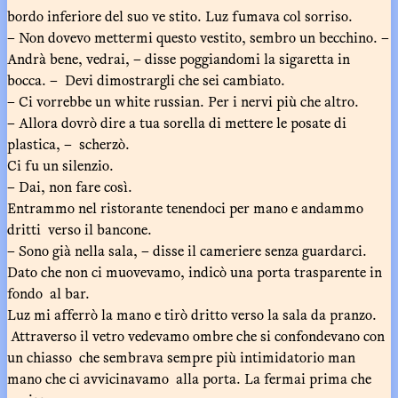
bordo inferiore del suo ve stito. Luz fumava col sorriso.
– Non dovevo mettermi questo vestito, sembro un becchino. –
Andrà bene, vedrai, – disse poggiandomi la sigaretta in
bocca. – Devi dimostrargli che sei cambiato.
– Ci vorrebbe un white russian. Per i nervi più che altro.
– Allora dovrò dire a tua sorella di mettere le posate di
plastica, – scherzò.
Ci fu un silenzio.
– Dai, non fare così.
Entrammo nel ristorante tenendoci per mano e andammo
dritti verso il bancone.
– Sono già nella sala, – disse il cameriere senza guardarci.
Dato che non ci muovevamo, indicò una porta trasparente in
fondo al bar.
Luz mi afferrò la mano e tirò dritto verso la sala da pranzo.
Attraverso il vetro vedevamo ombre che si confondevano con
un chiasso che sembrava sempre più intimidatorio man
mano che ci avvicinavamo alla porta. La fermai prima che