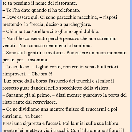
se sa pessimo il nome del ristorante.
– Te l’ha dato quando ti ha telefonato.
– Deve essere qui. Ci sono parecchie macchine, – risposi
mettendo la freccia, deciso a parcheggiare.
– Chiama tua sorella e ci togliamo ogni dubbio.
– Non l’ho conservato perché pensavo che non saremmo
venuti. Non conosco nemmeno la bambina.
– Sono stati gentili a invitarci. Può essere un buon momento
per te per... insomma…
– Lo so, lo so, – tagliai corto, non ero in vena di ulteriori
rimproveri. – Che ora è?
Luz prese dalla borsa l’astuccio dei trucchi e si mise il
rossetto guar dandosi nello specchietto della visiera.
– Saranno già al primo, – dissi mentre guardavo la porta del
risto rante dal retrovisore.
– Ce ne dividiamo una mentre finisco di truccarmi e poi
entriamo, va bene?
Presi una sigaretta e l’accesi. Poi la misi sulle sue labbra
mentre lei metteva via i trucchi. Con l’altra mano sfiorai il