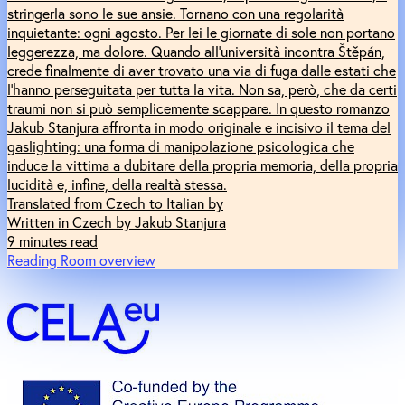
stringerla sono le sue ansie. Tornano con una regolarità
inquietante: ogni agosto. Per lei le giornate di sole non portano
leggerezza, ma dolore. Quando all’università incontra Štěpán,
crede finalmente di aver trovato una via di fuga dalle estati che
l’hanno perseguitata per tutta la vita. Non sa, però, che da certi
traumi non si può semplicemente scappare. In questo romanzo
Jakub Stanjura affronta in modo originale e incisivo il tema del
gaslighting: una forma di manipolazione psicologica che
induce la vittima a dubitare della propria memoria, della propria
lucidità e, infine, della realtà stessa.
Translated from Czech to Italian by
Written in Czech by Jakub Stanjura
9 minutes read
Reading Room overview