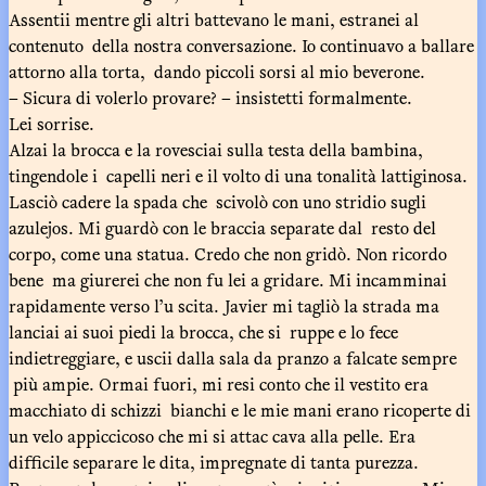
Assentii mentre gli altri battevano le mani, estranei al
contenuto della nostra conversazione. Io continuavo a ballare
attorno alla torta, dando piccoli sorsi al mio beverone.
– Sicura di volerlo provare? – insistetti formalmente.
Lei sorrise.
Alzai la brocca e la rovesciai sulla testa della bambina,
tingendole i capelli neri e il volto di una tonalità lattiginosa.
Lasciò cadere la spada che scivolò con uno stridio sugli
azulejos. Mi guardò con le braccia separate dal resto del
corpo, come una statua. Credo che non gridò. Non ricordo
bene ma giurerei che non fu lei a gridare. Mi incamminai
rapidamente verso l’u scita. Javier mi tagliò la strada ma
lanciai ai suoi piedi la brocca, che si ruppe e lo fece
indietreggiare, e uscii dalla sala da pranzo a falcate sempre
più ampie. Ormai fuori, mi resi conto che il vestito era
macchiato di schizzi bianchi e le mie mani erano ricoperte di
un velo appiccicoso che mi si attac cava alla pelle. Era
difficile separare le dita, impregnate di tanta purezza.