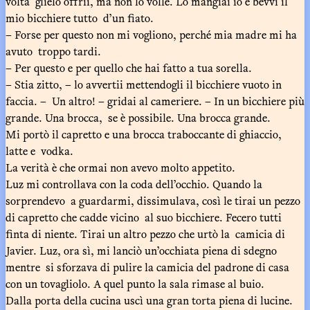
volta glielo offrii, ma non lo volle. Lo mangiai io e bevvi il
mio bicchiere tutto d’un fiato.
– Forse per questo non mi vogliono, perché mia madre mi ha
avuto troppo tardi.
– Per questo e per quello che hai fatto a tua sorella.
– Stia zitto, – lo avvertii mettendogli il bicchiere vuoto in
faccia. – Un altro! – gridai al cameriere. – In un bicchiere più
grande. Una brocca, se è possibile. Una brocca grande.
Mi portò il capretto e una brocca traboccante di ghiaccio,
latte e vodka.
La verità è che ormai non avevo molto appetito.
Luz mi controllava con la coda dell’occhio. Quando la
sorprendevo a guardarmi, dissimulava, così le tirai un pezzo
di capretto che cadde vicino al suo bicchiere. Fecero tutti
finta di niente. Tirai un altro pezzo che urtò la camicia di
Javier. Luz, ora sì, mi lanciò un’occhiata piena di sdegno
mentre si sforzava di pulire la camicia del padrone di casa
con un tovagliolo. A quel punto la sala rimase al buio.
Dalla porta della cucina uscì una gran torta piena di lucine.