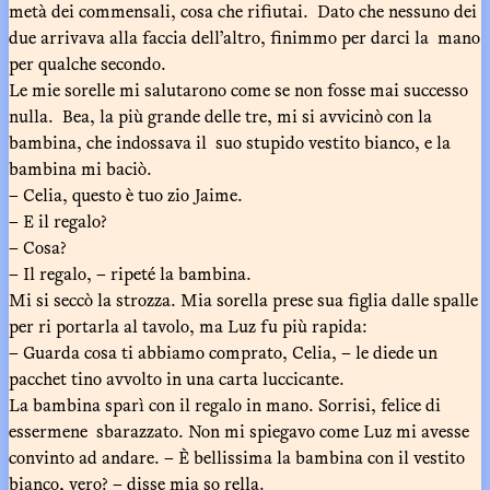
metà dei commensali, cosa che rifiutai. Dato che nessuno dei
due arrivava alla faccia dell’altro, finimmo per darci la mano
per qualche secondo.
Le mie sorelle mi salutarono come se non fosse mai successo
nulla. Bea, la più grande delle tre, mi si avvicinò con la
bambina, che indossava il suo stupido vestito bianco, e la
bambina mi baciò.
– Celia, questo è tuo zio Jaime.
– E il regalo?
– Cosa?
– Il regalo, – ripeté la bambina.
Mi si seccò la strozza. Mia sorella prese sua figlia dalle spalle
per ri portarla al tavolo, ma Luz fu più rapida:
– Guarda cosa ti abbiamo comprato, Celia, – le diede un
pacchet tino avvolto in una carta luccicante.
La bambina sparì con il regalo in mano. Sorrisi, felice di
essermene sbarazzato. Non mi spiegavo come Luz mi avesse
convinto ad andare. – È bellissima la bambina con il vestito
bianco, vero? – disse mia so rella.