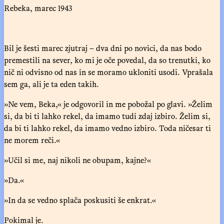
Rebeka, marec 1943
Bil je šesti marec zjutraj – dva dni po novici, da nas bodo
premestili na sever, ko mi je oče povedal, da so trenutki, ko
nič ni odvisno od nas in se moramo ukloniti usodi. Vprašala
sem ga, ali je ta eden takih.
»Ne vem, Beka,« je odgovoril in me pobožal po glavi. »Želim
si, da bi ti lahko rekel, da imamo tudi zdaj izbiro. Želim si,
da bi ti lahko rekel, da imamo vedno izbiro. Toda ničesar ti
ne morem reči.«
»Učil si me, naj nikoli ne obupam, kajne?«
»Da.«
»In da se vedno splača poskusiti še enkrat.«
Pokimal je.