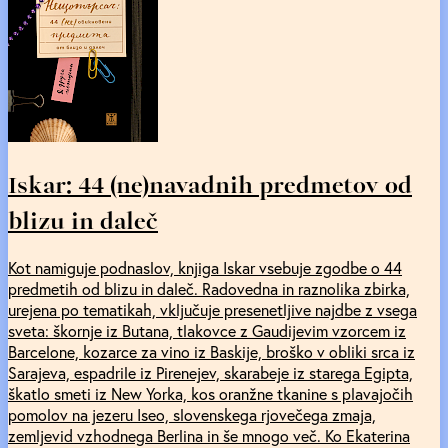
Iskar: 44 (ne)navadnih predmetov od
blizu in daleč
Kot namiguje podnaslov, knjiga Iskar vsebuje zgodbe o 44
predmetih od blizu in daleč. Radovedna in raznolika zbirka,
urejena po tematikah, vključuje presenetljive najdbe z vsega
sveta: škornje iz Butana, tlakovce z Gaudijevim vzorcem iz
Barcelone, kozarce za vino iz Baskije, broško v obliki srca iz
Sarajeva, espadrile iz Pirenejev, skarabeje iz starega Egipta,
škatlo smeti iz New Yorka, kos oranžne tkanine s plavajočih
pomolov na jezeru Iseo, slovenskega rjovečega zmaja,
zemljevid vzhodnega Berlina in še mnogo več. Ko Ekaterina