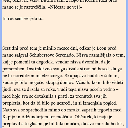
mano se je raztreščila. »Ničesar ne veš!«
In res sem verjela to.
Šest dni pred tem je minilo mesec dni, odkar je Leon pred
mano zaigral Schubertovo Serenado. Nisva razmišljala o tem,
kaj je pomenil ta dogodek, vendar nisva dvomila, da je
pomemben. Instinktivno sva ga držala stran od besed, da ga
ne bi naredile manj eteričnega. Skupaj sva hodila v šolo in,
kadar je bilo mogoče, skupaj domov. Včasih, ko ni bilo videti
ljudi, sva se držala za roke. Tudi tega nisva počela vedno –
med hojo sva se dotaknila s prsti, za trenutek sva jih
prepletla, kot da bi bilo po nesreči, in si izmenjala pogled.
Nato sva se sprehodila mimo ob mraku zaprtih trgovin med
Kapijo in Adžundarjem ter molčala. Občutek, ki naju je
preplavil s to glasbo, je bil tako močan, da sva morala hoditi,