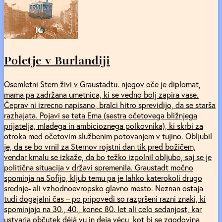
Poletje v Burlandiji
Osemletni Stern živi v Graustadtu. njegov oče je diplomat,
mama pa zadržana umetnica, ki se vedno bolj zapira vase.
Čeprav ni izrecno napisano, bralci hitro sprevidijo, da se starša
razhajata. Pojavi se teta Ema (sestra očetovega bližnjega
prijatelja, mladega in ambicioznega polkovnika), ki skrbi za
otroka med očetovim službenim potovanjem v tujino. Obljubil
je, da se bo vrnil za Sternov rojstni dan tik pred božičem,
vendar kmalu se izkaže, da bo težko izpolnil obljubo, saj se je
politična situacija v državi spremenila. Graustadt močno
spominja na Sofijo, kljub temu pa je lahko katerokoli drugo
srednje- ali vzhodnoevropsko glavno mesto. Neznan ostaja
tudi dogajalni čas – po pripovedi so razpršeni razni znaki, ki
spominjajo na 30., 40., konec 80. let ali celo sedanjost, kar
ustvarja občutek déjà vu in deja vécu, kot bi se zgodovina