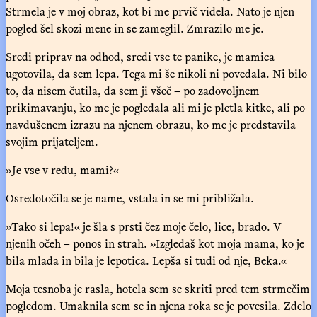
Strmela je v moj obraz, kot bi me prvič videla. Nato je njen
pogled šel skozi mene in se zameglil. Zmrazilo me je.
Sredi priprav na odhod, sredi vse te panike, je mamica
ugotovila, da sem lepa. Tega mi še nikoli ni povedala. Ni bilo
to, da nisem čutila, da sem ji všeč – po zadovoljnem
prikimavanju, ko me je pogledala ali mi je pletla kitke, ali po
navdušenem izrazu na njenem obrazu, ko me je predstavila
svojim prijateljem.
»Je vse v redu, mami?«
Osredotočila se je name, vstala in se mi približala.
»Tako si lepa!« je šla s prsti čez moje čelo, lice, brado. V
njenih očeh – ponos in strah. »Izgledaš kot moja mama, ko je
bila mlada in bila je lepotica. Lepša si tudi od nje, Beka.«
Moja tesnoba je rasla, hotela sem se skriti pred tem strmečim
pogledom. Umaknila sem se in njena roka se je povesila. Zdelo