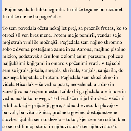
»Bojim se, da bi lahko izginila. In nihče tega ne bo razumel.
In nihče me ne bo pogrešal. «
To sem povedala očetu nekaj let prej, za praznik frutas, ko so
otroci šli ven brez mene. Potem me je pomiril, vendar se je
moj strah vrnil še močnejši. Pogledala sem najino skromno
sobo z dvema posteljama zame in za Aarona, majhno pisalno
mizico, podstavek s črnilom z zlomljenim peresom, police z
najljubšimi knjigami in omaro z počenimi vrati. V tej sobi
sem se igralа, jokalа, smejalа, skrivalа, sanjalа, sanjarila, do
poznega klepetala z bratom. Pogledala sem skozi okno in
videla Hisarlak – še vedno potrt, neozelenel, a trdno in
zanesljivo na svojem mestu. Lahko bi ga gledala ure in ure in
vedno našla kaj novega. To bivališče mi je bilo všeč. Všeč mi
je bil ta kraj – prijatelji, gore, sadna drevesa, ki plavajo v
barvah, barvita tržnica, prašne trgovine, dostojanstvene
stavbe. Ljubila sem to deželo – tukaj, kjer sem se rodila, kjer
so se rodili moji starši in njihovi starši ter njihovi starši.