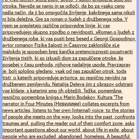
otroka. Naveže se nanjo in se odloči, da bo za vsako ceno
našla način, da ji bo omogočila življenje, kakršnega sama nikoli
ni bila deležna. Gre za roman o ljudeh z družbenega roba. V
njem se prepletajo različne pripovedne linije, ki vse
pripovedujejo skupno zgodbo o nevidnosti. »Roman o ljudeh z
družbenega roba, ki vas pusti brez besed.« Georgi Gospodinov,
avtor romanov Fizika žalosti in Časovno zaklonišče »Le
malokdo je sposoben brez kančka pretencioznosti poustvariti
življenja tistih, ki so izkusili dom za zapuščene otroke, še
posebej v času prehoda, njihove nadaljnje usode. Pravzaprav
je, bolj splošno gledano, vsak od nas zapuščen otrok, toda
tisti, o katerih pripoveduje avtorica, so resnično nevidni na
družbenem zemljevidu. Natalija Deleva jim z obrazov odstrani
vse klišeje, s katerimi smo jih obtežili. Težka, pomembna,
resnično pomembna knjiga.« Marin Bodakov, Kultura “The
narrator in Four Minutes (Невидими) collates excerpts from
news articles, listens to her own (internal) voice, to the stories
of people she meets on the way, looks into the past, confronts
traumas and, pulling the reader out of their comfort zone, asks
important questions about our world, about life in exile, about
people who are excluded, abandoned, homeless. A beautiful,