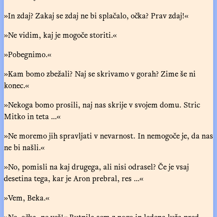
»In zdaj? Zakaj se zdaj ne bi splačalo, očka? Prav zdaj!«
»Ne vidim, kaj je mogoče storiti.«
»Pobegnimo.«
»Kam bomo zbežali? Naj se skrivamo v gorah? Zime še ni
konec.«
»Nekoga bomo prosili, naj nas skrije v svojem domu. Stric
Mitko in teta ...«
»Ne moremo jih spravljati v nevarnost. In nemogoče je, da nas
ne bi našli.«
»No, pomisli na kaj drugega, ali nisi odrasel? Če je vsaj
desetina tega, kar je Aron prebral, res ...«
»Vem, Beka.«
»Ne, očka, ne veš!« Butnila sem z nogo in ledena luža pred