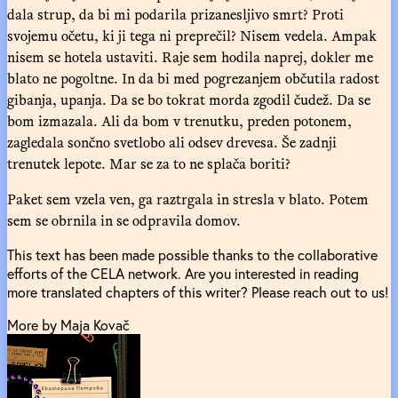
dala strup, da bi mi podarila prizanesljivo smrt? Proti
svojemu očetu, ki ji tega ni preprečil? Nisem vedela. Ampak
nisem se hotela ustaviti. Raje sem hodila naprej, dokler me
blato ne pogoltne. In da bi med pogrezanjem občutila radost
gibanja, upanja. Da se bo tokrat morda zgodil čudež. Da se
bom izmazala. Ali da bom v trenutku, preden potonem,
zagledala sončno svetlobo ali odsev drevesa. Še zadnji
trenutek lepote. Mar se za to ne splača boriti?
Paket sem vzela ven, ga raztrgala in stresla v blato. Potem
sem se obrnila in se odpravila domov.
This text has been made possible thanks to the collaborative
efforts of the CELA network. Are you interested in reading
more translated chapters of this writer? Please reach out to us!
More by Maja Kovač