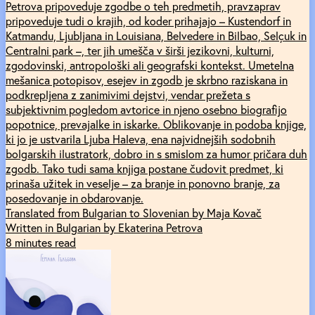
Petrova pripoveduje zgodbe o teh predmetih, pravzaprav
pripoveduje tudi o krajih, od koder prihajajo – Kustendorf in
Katmandu, Ljubljana in Louisiana, Belvedere in Bilbao, Selçuk in
Centralni park –, ter jih umešča v širši jezikovni, kulturni,
zgodovinski, antropološki ali geografski kontekst. Umetelna
mešanica potopisov, esejev in zgodb je skrbno raziskana in
podkrepljena z zanimivimi dejstvi, vendar prežeta s
subjektivnim pogledom avtorice in njeno osebno biografijo
popotnice, prevajalke in iskarke. Oblikovanje in podoba knjige,
ki jo je ustvarila Ljuba Haleva, ena najvidnejših sodobnih
bolgarskih ilustratork, dobro in s smislom za humor pričara duh
zgodb. Tako tudi sama knjiga postane čudovit predmet, ki
prinaša užitek in veselje – za branje in ponovno branje, za
posedovanje in obdarovanje.
Translated from Bulgarian to Slovenian by Maja Kovač
Written in Bulgarian by Ekaterina Petrova
8 minutes read