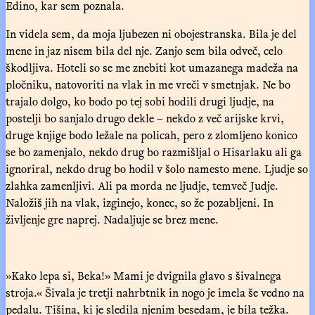
Edino, kar sem poznala.
In videla sem, da moja ljubezen ni obojestranska. Bila je del
mene in jaz nisem bila del nje. Zanjo sem bila odveč, celo
škodljiva. Hoteli so se me znebiti kot umazanega madeža na
pločniku, natovoriti na vlak in me vreči v smetnjak. Ne bo
trajalo dolgo, ko bodo po tej sobi hodili drugi ljudje, na
postelji bo sanjalo drugo dekle – nekdo z več arijske krvi,
druge knjige bodo ležale na policah, pero z zlomljeno konico
se bo zamenjalo, nekdo drug bo razmišljal o Hisarlaku ali ga
ignoriral, nekdo drug bo hodil v šolo namesto mene. Ljudje so
zlahka zamenljivi. Ali pa morda ne ljudje, temveč Judje.
Naložiš jih na vlak, izginejo, konec, so že pozabljeni. In
življenje gre naprej. Nadaljuje se brez mene.
»Kako lepa si, Beka!» Mami je dvignila glavo s šivalnega
stroja.« Šivala je tretji nahrbtnik in nogo je imela še vedno na
pedalu. Tišina, ki je sledila njenim besedam, je bila težka.