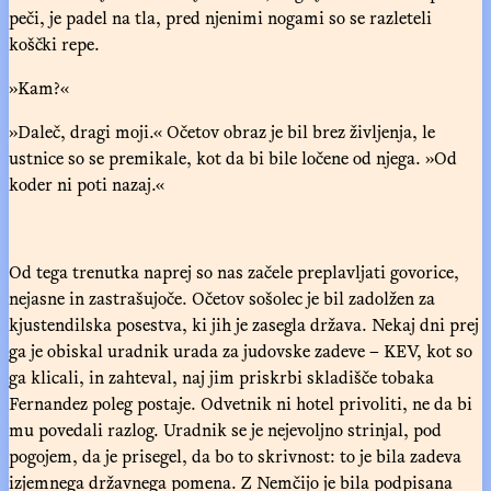
peči, je padel na tla, pred njenimi nogami so se razleteli
koščki repe.
»Kam?«
»Daleč, dragi moji.« Očetov obraz je bil brez življenja, le
ustnice so se premikale, kot da bi bile ločene od njega. »Od
koder ni poti nazaj.«
Od tega trenutka naprej so nas začele preplavljati govorice,
nejasne in zastrašujoče. Očetov sošolec je bil zadolžen za
kjustendilska posestva, ki jih je zasegla država. Nekaj dni prej
ga je obiskal uradnik urada za judovske zadeve – KEV, kot so
ga klicali, in zahteval, naj jim priskrbi skladišče tobaka
Fernandez poleg postaje. Odvetnik ni hotel privoliti, ne da bi
mu povedali razlog. Uradnik se je nejevoljno strinjal, pod
pogojem, da je prisegel, da bo to skrivnost: to je bila zadeva
izjemnega državnega pomena. Z Nemčijo je bila podpisana