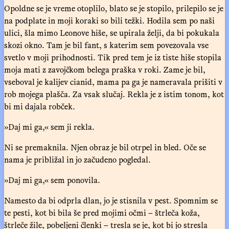
Opoldne se je vreme otoplilo, blato se je stopilo, prilepilo se je
na podplate in moji koraki so bili težki. Hodila sem po naši
ulici, šla mimo Leonove hiše, se upirala želji, da bi pokukala
skozi okno. Tam je bil fant, s katerim sem povezovala vse
svetlo v moji prihodnosti. Tik pred tem je iz tiste hiše stopila
moja mati z zavojčkom belega praška v roki. Zame je bil,
vseboval je kalijev cianid, mama pa ga je nameravala prišiti v
rob mojega plašča. Za vsak slučaj. Rekla je z istim tonom, kot
bi mi dajala robček.
»Daj mi ga,« sem ji rekla.
Ni se premaknila. Njen obraz je bil otrpel in bled. Oče se
nama je približal in jo začudeno pogledal.
»Daj mi ga,« sem ponovila.
Namesto da bi odprla dlan, jo je stisnila v pest. Spomnim se
te pesti, kot bi bila še pred mojimi očmi – štrleča koža,
štrleče žile, pobeljeni členki – tresla se je, kot bi jo stresla