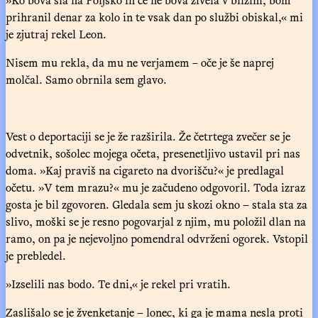
prihranil denar za kolo in te vsak dan po službi obiskal,« mi
je zjutraj rekel Leon.
Nisem mu rekla, da mu ne verjamem − oče je še naprej
molčal. Samo obrnila sem glavo.
Vest o deportaciji se je že razširila. Že četrtega zvečer se je
odvetnik, sošolec mojega očeta, presenetljivo ustavil pri nas
doma. »Kaj praviš na cigareto na dvorišču?« je predlagal
očetu. »V tem mrazu?« mu je začudeno odgovoril. Toda izraz
gosta je bil zgovoren. Gledala sem ju skozi okno – stala sta za
slivo, moški se je resno pogovarjal z njim, mu položil dlan na
ramo, on pa je nejevoljno pomendral odvrženi ogorek. Vstopil
je prebledel.
»Izselili nas bodo. Te dni,« je rekel pri vratih.
Zaslišalo se je žvenketanje – lonec, ki ga je mama nesla proti