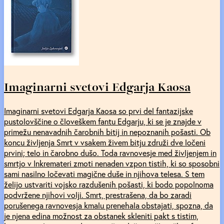
Imaginarni svetovi Edgarja Kaosa
Imaginarni svetovi Edgarja Kaosa so prvi del fantazijske
pustolovščine o človeškem fantu Edgarju, ki se je znajde v
primežu nenavadnih čarobnih bitij in nepoznanih pošasti. Ob
koncu življenja Smrt v vsakem živem bitju združi dve ločeni
prvini; telo in čarobno dušo. Toda ravnovesje med življenjem in
smrtjo v Inkremateri zmoti nenaden vzpon tistih, ki so sposobni
sami nasilno ločevati magične duše in njihova telesa. S tem
želijo ustvariti vojsko razdušenih pošasti, ki bodo popolnoma
podvržene njihovi volji. Smrt, prestrašena, da bo zaradi
porušenega ravnovesja kmalu prenehala obstajati, spozna, da
je njena edina možnost za obstanek skleniti pakt s tistim,