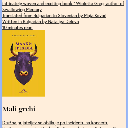
intricately woven and exciting book.” Wioletta Greg, author of
Swallowing Mercury
Translated from Bulgarian to Slovenian by Maja Kovač
Written in Bulgarian by Nataliya Deleva
10 minutes read
Mali grehi
Družba prijateljev se oblikuje po incidentu na koncertu