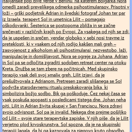
italijanske pop dive Verde v Berlinu, na katerem Bolgarka Nora
omedli zaradi prevelikega odmerka psihostimulansov. Prisotni v
loži – grški podjetnik Adrian in švedski fotograf Johan ter par
iz Izraela, terapevt Sol in umetnica Lilit – pomagajo
oškodovanki. Šesterica se postopoma zbliža in se začne
srečevati v različnih krajih po Evropi. Za vsakega od njih se zdi,
da je uspešen in srečen, vendar globoko v sebi nosi travme iz
preteklosti, ki v vsakem od njih rodijo kakšen mali greh –
zasvojenost z alkoholom ali psihostimulansi, nezvestobo, laži,
manipulacije in domišljavost. Nora se ogreje za Johana, Adrian
in Sol pa se odločita zgraditi sodoben retreat center na otoku
Kreta. Družba se tam zbere na počitnicah. Med skupinsko
terapijo vsak deli svoj »mali« greh. Lilit izjavi, da je
prešuštvovala z Adrianom. Pretresen zaradi slišanega se Sol
podvrže starodavnemu ritualu preskakovanja bika, ki
simbolizira božjo sodbo. Bik ga poškoduje. Čez nekaj časa se
vsak poskuša spopasti s posledicami tistega dne. Johan neha
piti. Lilit in Adrian živita skupaj v San Franciscu. Nora zdravi
svojo odvisnost, Sol pa je invalid. Nekega dne prejme pošiljko
od Lilit – svoje stare terapevtske zapiske. V njih piše, da je Lilit
verjetno plod krvoskrunstva. Sol spozna, da je na skupinski
terapiji lagala, da bi ga kaznovala za njegovo kruto obsodbo.