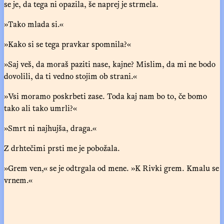
se je, da tega ni opazila, še naprej je strmela.
»Tako mlada si.«
»Kako si se tega pravkar spomnila?«
»Saj veš, da moraš paziti nase, kajne? Mislim, da mi ne bodo
dovolili, da ti vedno stojim ob strani.«
»Vsi moramo poskrbeti zase. Toda kaj nam bo to, če bomo
tako ali tako umrli?«
»Smrt ni najhujša, draga.«
Z drhtečimi prsti me je pobožala.
»Grem ven,« se je odtrgala od mene. »K Rivki grem. Kmalu se
vrnem.«