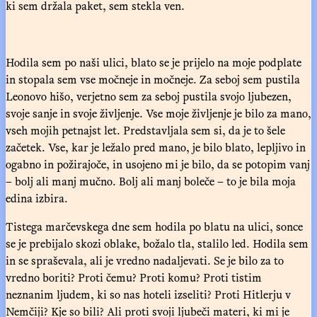
ki sem držala paket, sem stekla ven.
Hodila sem po naši ulici, blato se je prijelo na moje podplate
in stopala sem vse močneje in močneje. Za seboj sem pustila
Leonovo hišo, verjetno sem za seboj pustila svojo ljubezen,
svoje sanje in svoje življenje. Vse moje življenje je bilo za mano,
vseh mojih petnajst let. Predstavljala sem si, da je to šele
začetek. Vse, kar je ležalo pred mano, je bilo blato, lepljivo in
ogabno in požirajoče, in usojeno mi je bilo, da se potopim vanj
– bolj ali manj mučno. Bolj ali manj boleče – to je bila moja
edina izbira.
Tistega marčevskega dne sem hodila po blatu na ulici, sonce
se je prebijalo skozi oblake, božalo tla, stalilo led. Hodila sem
in se spraševala, ali je vredno nadaljevati. Se je bilo za to
vredno boriti? Proti čemu? Proti komu? Proti tistim
neznanim ljudem, ki so nas hoteli izseliti? Proti Hitlerju v
Nemčiji? Kje so bili? Ali proti svoji ljubeči materi, ki mi je