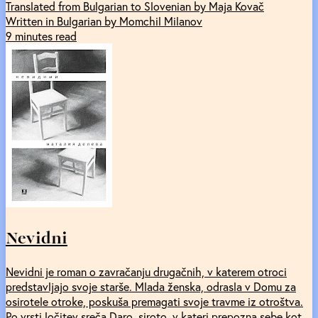
Translated from Bulgarian to Slovenian by Maja Kovač
Written in Bulgarian by Momchil Milanov
9 minutes read
Nevidni
Nevidni je roman o zavračanju drugačnih, v katerem otroci
predstavljajo svoje starše. Mlada ženska, odrasla v Domu za
osirotele otroke, poskuša premagati svoje travme iz otroštva.
Po vrsti ločitev sreča Daro, siroto, v kateri prepozna sebe kot