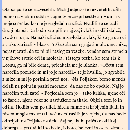
Otroci pa so se razveselili. Mali Judje so se razveselili. »Šli
bomo na vlak in odšli v tujino!« je zavpil šestletni Haim iz
moje soseske, ko me je zagledal na ulici. Hvalili so se tudi
drugi otroci. Da bodo vstopili v največji vlak in odšli daleč,
vse do morja. Na naši ulici sem zagledala vlak, ki so ga otroci
s trsko zarisali v blato. Poskušala sem grajati male umetnike,
pojasnjevati, da to ni bil razlog za veselje, vendar sem strmela
v njihove svetle oči in molčala. Tistega petka, ko sem šla k
Leonu, ga ni bilo doma, pričakala me je Blanka. »Očetu sem
naročila pomado in mi jo je naredil.« se je hvalila, jo zgrabila
z mize in mi jo porinila pred nos. »Na Poljskem bomo menda
delali na polju in paziti moramo, da nas ne bo opeklo. Naj jo
naročim tudi zate? « Pogledala sem jo – tako krhka, njene oči
so žarele, njene roke so navdušeno mahale. Objela sem jo in
odšla. Hodila sem po ulici, hitela mimo zaskrbljenih ljudi in
nisem mogla razumeti: večina odraslih je verjela, da nas bodo
odpeljali na Poljsko na delo. Saj ne, da bi pričakovali kaj
dobrega – predvideli so bedo, lakoto, bolezni in ostre zime v