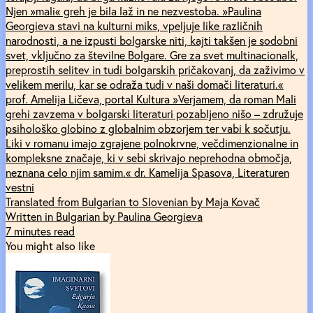
Njen »mali« greh je bila laž in ne nezvestoba. »Paulina
Georgieva stavi na kulturni miks, vpeljuje like različnih
narodnosti, a ne izpusti bolgarske niti, kajti takšen je sodobni
svet, vključno za številne Bolgare. Gre za svet multinacionalk,
preprostih selitev in tudi bolgarskih pričakovanj, da zaživimo v
velikem merilu, kar se odraža tudi v naši domači literaturi.«
prof. Amelija Ličeva, portal Kultura »Verjamem, da roman Mali
grehi zavzema v bolgarski literaturi pozabljeno nišo – združuje
psihološko globino z globalnim obzorjem ter vabi k sočutju.
Liki v romanu imajo zgrajene polnokrvne, večdimenzionalne in
kompleksne značaje, ki v sebi skrivajo neprehodna območja,
neznana celo njim samim.« dr. Kamelija Spasova, Literaturen
vestni
Translated from Bulgarian to Slovenian by Maja Kovač
Written in Bulgarian by Paulina Georgieva
7 minutes read
You might also like