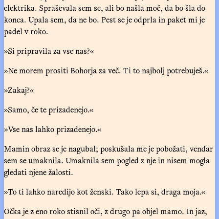
elektrika. Spraševala sem se, ali bo našla moč, da bo šla do
konca. Upala sem, da ne bo. Pest se je odprla in paket mi je
padel v roko.
»Si pripravila za vse nas?«
»Ne morem prositi Bohorja za več. Ti to najbolj potrebuješ.«
»Zakaj?«
»Samo, če te prizadenejo.«
»Vse nas lahko prizadenejo.«
Mamin obraz se je nagubal; poskušala me je pobožati, vendar
sem se umaknila. Umaknila sem pogled z nje in nisem mogla
gledati njene žalosti.
»To ti lahko naredijo kot ženski. Tako lepa si, draga moja.«
Očka je z eno roko stisnil oči, z drugo pa objel mamo. In jaz,