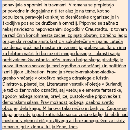
ponavljala s spomini in travmami. V romanu se prepletajo
pripovedne in dogajalne niti ter aluzije na teme, kot so
populizem, paravojaške skrajno desničarske organizacije in
škodljive posledice družbenih omrežij. Pripoved se začne z
nekaj navidezno nepovezanimi dogodki v Graustadtu. Iz tovarn
na različnih koncih mesta začne izginjati obutev, z zračno ladjo
prispe skrivnostni aristokrat z visokoletečimi vizijami. Leteča
rezidenca preži nad mestom in vznemirja prebivalce. Baron ima
za hrbtom načrt, ki bo razkrit mnogo kasneje – ukrasti sanje
prebivalcem Graustadta. »Prvi roman bolgarskega pisatelja je
prava literarna senzacija med zgodbo o odraščanju in politično
izmišljijo.« Libération, Francija »Veselo-mrakobno-sladko-
grenko vračanje v otroštvo nekega odraslega.« Kristin
Dimitrova, pisateljica, Literaturen vestnik »Poletje v Burlandiji
je težko žanrovsko označiti, saj vsebuje elemente fantastike,
zgodovinskega romana, pravljice, pustolovske pripovedke z
demonskimi silami. Prav možnost pobega, osebno svetlo
obzorje, dela knjigo Milanova tako nežno in berljivo. Čeprav se
dogajanje odvija pod zatiralsko senco zračne ladje, ki lebdi nad
mestom, v njem ni nič grozljivega ali brezupnega. Gre za iskriv
roman o igri z zlom.« Julija Rone, Toes