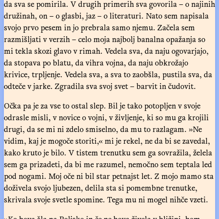
da sva se pomirila. V drugih primerih sva govorila – o najinih
družinah, on – o glasbi, jaz – o literaturi. Nato sem napisala
svojo prvo pesem in jo prebrala samo njemu. Začela sem
razmišljati v verzih – celo moja najbolj banalna opažanja so
mi tekla skozi glavo v rimah. Vedela sva, da naju ogovarjajo,
da stopava po blatu, da vihra vojna, da naju obkrožajo
krivice, trpljenje. Vedela sva, a sva to zaobšla, pustila sva, da
odteče v jarke. Zgradila sva svoj svet – barvit in čudovit.
Očka pa je za vse to ostal slep. Bil je tako potopljen v svoje
odrasle misli, v novice o vojni, v življenje, ki so mu ga krojili
drugi, da se mi ni zdelo smiselno, da mu to razlagam. »Ne
vidim, kaj je mogoče storiti,« mi je rekel, ne da bi se zavedal,
kako kruto je bilo. V tistem trenutku sem ga sovražila, želela
sem ga prizadeti, da bi me razumel, nemočno sem teptala led
pod nogami. Moj oče ni bil star petnajst let. Z mojo mamo sta
doživela svojo ljubezen, delila sta si pomembne trenutke,
skrivala svoje svetle spomine. Tega mu ni mogel nihče vzeti.
»Ko bova šla na Poljsko in če ne bova živela v bližini, bom