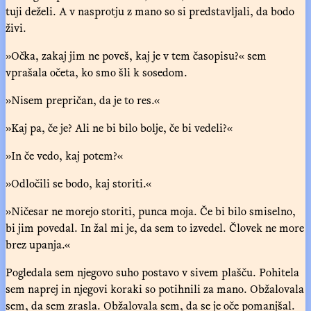
tuji deželi. A v nasprotju z mano so si predstavljali, da bodo
živi.
»Očka, zakaj jim ne poveš, kaj je v tem časopisu?« sem
vprašala očeta, ko smo šli k sosedom.
»Nisem prepričan, da je to res.«
»Kaj pa, če je? Ali ne bi bilo bolje, če bi vedeli?«
»In če vedo, kaj potem?«
»Odločili se bodo, kaj storiti.«
»Ničesar ne morejo storiti, punca moja. Če bi bilo smiselno,
bi jim povedal. In žal mi je, da sem to izvedel. Človek ne more
brez upanja.«
Pogledala sem njegovo suho postavo v sivem plašču. Pohitela
sem naprej in njegovi koraki so potihnili za mano. Obžalovala
sem, da sem zrasla. Obžalovala sem, da se je oče pomanjšal.