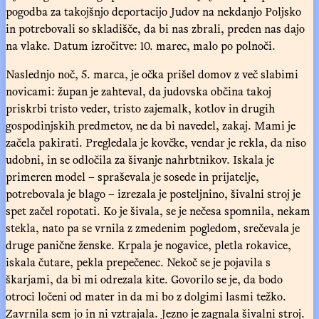
pogodba za takojšnjo deportacijo Judov na nekdanjo Poljsko
in potrebovali so skladišče, da bi nas zbrali, preden nas dajo
na vlake. Datum izročitve: 10. marec, malo po polnoči.
Naslednjo noč, 5. marca, je očka prišel domov z več slabimi
novicami: župan je zahteval, da judovska občina takoj
priskrbi tristo veder, tristo zajemalk, kotlov in drugih
gospodinjskih predmetov, ne da bi navedel, zakaj. Mami je
začela pakirati. Pregledala je kovčke, vendar je rekla, da niso
udobni, in se odločila za šivanje nahrbtnikov. Iskala je
primeren model – spraševala je sosede in prijatelje,
potrebovala je blago – izrezala je posteljnino, šivalni stroj je
spet začel ropotati. Ko je šivala, se je nečesa spomnila, nekam
stekla, nato pa se vrnila z zmedenim pogledom, srečevala je
druge panične ženske. Krpala je nogavice, pletla rokavice,
iskala čutare, pekla prepečenec. Nekoč se je pojavila s
škarjami, da bi mi odrezala kite. Govorilo se je, da bodo
otroci ločeni od mater in da mi bo z dolgimi lasmi težko.
Zavrnila sem jo in ni vztrajala. Jezno je zagnala šivalni stroj.