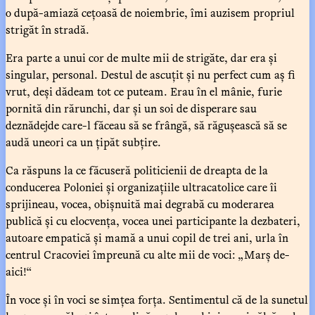
o după-amiază cețoasă de noiembrie, îmi auzisem propriul
strigăt în stradă.
Era parte a unui cor de multe mii de strigăte, dar era și
singular, personal. Destul de ascuțit și nu perfect cum aș fi
vrut, deși dădeam tot ce puteam. Erau în el mânie, furie
pornită din rărunchi, dar și un soi de disperare sau
deznădejde care-l făceau să se frângă, să răgușească să se
audă uneori ca un țipăt subțire.
Ca răspuns la ce făcuseră politicienii de dreapta de la
conducerea Poloniei și organizațiile ultracatolice care îi
sprijineau, vocea, obișnuită mai degrabă cu moderarea
publică și cu elocvența, vocea unei participante la dezbateri,
autoare empatică și mamă a unui copil de trei ani, urla în
centrul Cracoviei împreună cu alte mii de voci: „Marș de-
aici!“
În voce și în voci se simțea forța. Sentimentul că de la sunetul