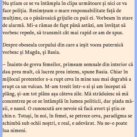
Nu știam ce se va întâmpla în clipa următoare și nici ce va
face poliția. Resimțeam o mare responsabilitate față de
mulțime, ca o păsăroaică grijulie cu puii ei. Vorbeam în stare
de alarmă. Mi-a rămas de fapt până astăzi, am învățat să
vorbesc repede, să transmit cât mai rapid ce am de spus.
Despre oboseala corpului din care a ieșit vocea puternică
vorbesc și Magda, și Basia.
— Înainte de greva femeilor, primeam semnale din interior că
dau prea mult, că lucrez prea intens, spune Basia. Chiar în
mijlocul protestelor s-a rupt ceva în mine sau mai degrabă a
erupt ca un vulcan. M-am trezit într-o zi și am început să
plâng, și-am tot plâns așa câteva zile. Mă străduiesc să mă
concentrez pe ce se întâmplă în lumea politicii, dar pizda mă-
sii, e nasol. O cunoscută are nevoie să facă avort și știu ce
chin e. Totuși, în noi, în femei, se petrece ceva, paradigma se
schimbă sub ochii noștri, e real, e adevărat. Nu ne-o poate
lua nimeni.