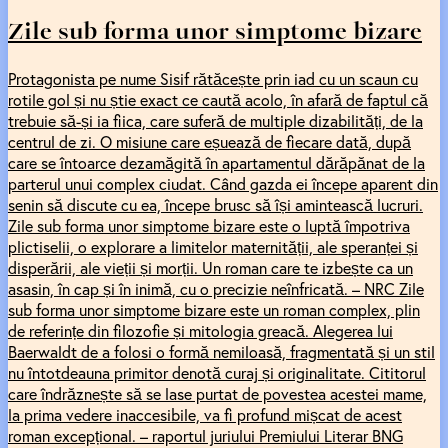
Zile sub forma unor simptome bizare
Protagonista pe nume Sisif rătăcește prin iad cu un scaun cu
rotile gol și nu știe exact ce caută acolo, în afară de faptul că
trebuie să-și ia fiica, care suferă de multiple dizabilități, de la
centrul de zi. O misiune care eșuează de fiecare dată, după
care se întoarce dezamăgită în apartamentul dărăpănat de la
parterul unui complex ciudat. Când gazda ei începe aparent din
senin să discute cu ea, începe brusc să își amintească lucruri.
Zile sub forma unor simptome bizare este o luptă împotriva
plictiselii, o explorare a limitelor maternității, ale speranței și
disperării, ale vieții și morții. Un roman care te izbește ca un
asasin, în cap și în inimă, cu o precizie neînfricată. – NRC Zile
sub forma unor simptome bizare este un roman complex, plin
de referințe din filozofie și mitologia greacă. Alegerea lui
Baerwaldt de a folosi o formă nemiloasă, fragmentată și un stil
nu întotdeauna primitor denotă curaj și originalitate. Cititorul
care îndrăznește să se lase purtat de povestea acestei mame,
la prima vedere inaccesibile, va fi profund mișcat de acest
roman excepțional. – raportul juriului Premiului Literar BNG