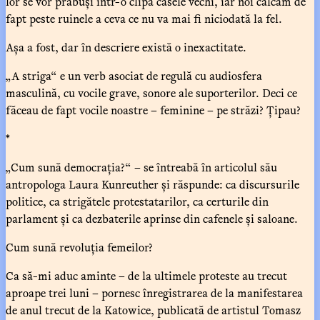
lor se vor prăbuși într-o clipă casele vechi, iar noi călcăm de
fapt peste ruinele a ceva ce nu va mai fi niciodată la fel.
Așa a fost, dar în descriere există o inexactitate.
„A striga“ e un verb asociat de regulă cu audiosfera
masculină, cu vocile grave, sonore ale suporterilor. Deci ce
făceau de fapt vocile noastre – feminine – pe străzi? Țipau?
*
„Cum sună democrația?“ – se întreabă în articolul său
antropologa Laura Kunreuther și răspunde: ca discursurile
politice, ca strigătele protestatarilor, ca certurile din
parlament și ca dezbaterile aprinse din cafenele și saloane.
Cum sună revoluția femeilor?
Ca să-mi aduc aminte – de la ultimele proteste au trecut
aproape trei luni – pornesc înregistrarea de la manifestarea
de anul trecut de la Katowice, publicată de artistul Tomasz