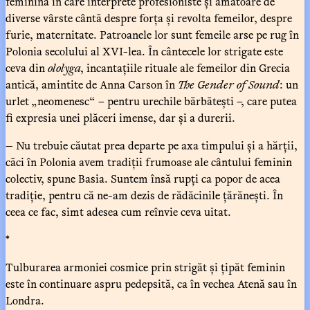
feminină în care interprete profesioniste și amatoare de
diverse vârste cântă despre forța și revolta femeilor, despre
furie, maternitate. Patroanele lor sunt femeile arse pe rug în
Polonia secolului al XVI-lea. În cântecele lor strigate este
ceva din
ololyga
, incantațiile rituale ale femeilor din Grecia
antică, amintite de Anna Carson în
The Gender of Sound
: un
urlet „neomenesc“ – pentru urechile bărbătești –, care putea
fi expresia unei plăceri imense, dar și a durerii.
— Nu trebuie căutat prea departe pe axa timpului și a hărții,
căci în Polonia avem tradiții frumoase ale cântului feminin
colectiv, spune Basia. Suntem însă rupți ca popor de acea
tradiție, pentru că ne-am dezis de rădăcinile țărănești. În
ceea ce fac, simt adesea cum reînvie ceva uitat.
*
Tulburarea armoniei cosmice prin strigăt și țipăt feminin
este în continuare aspru pedepsită, ca în vechea Atenă sau în
Londra.