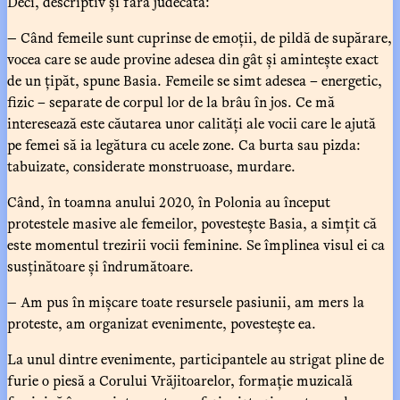
Deci, descriptiv și fără judecată:
— Când femeile sunt cuprinse de emoții, de pildă de supărare,
vocea care se aude provine adesea din gât și amintește exact
de un țipăt, spune Basia. Femeile se simt adesea – energetic,
fizic – separate de corpul lor de la brâu în jos. Ce mă
interesează este căutarea unor calități ale vocii care le ajută
pe femei să ia legătura cu acele zone. Ca burta sau pizda:
tabuizate, considerate monstruoase, murdare.
Când, în toamna anului 2020, în Polonia au început
protestele masive ale femeilor, povestește Basia, a simțit că
este momentul trezirii vocii feminine. Se împlinea visul ei ca
susținătoare și îndrumătoare.
— Am pus în mișcare toate resursele pasiunii, am mers la
proteste, am organizat evenimente, povestește ea.
La unul dintre evenimente, participantele au strigat pline de
furie o piesă a Corului Vrăjitoarelor, formație muzicală