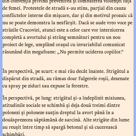
din convenția privind prevenirea și combaterea violenței față
de femei. Protestele de stradă s-au stins, parțial din cauza
conflictelor interne din mișcare, dar și din motivul prozaic că
nu se poate demonstra la nesfârșit. Dacă se aude vreo voce pe
străzile Cracoviei, atunci este a celor care vor interzicerea
completă a avortului și strâng semnături pentru un nou
proiect de lege, umplând orașul cu invariabilul comunicat
răsunând din megafoane: „Nu permite uciderea copiilor.“
În perspectivă, pe scurt: e mai rău decât înainte. Strigătul a
dispărut din stradă, au rămas doar fulgerele roșii, desenate
cu spray pe ziduri sau expuse la ferestre.
În perspectivă, pe lung: strigătul și-a îndeplinit misiunea,
atitudinile sociale se schimbă și deja două treimi dintre
polonezi și poloneze susțin dreptul la avort până în a
douăsprezecea săptămână de sarcină. Alte strigăte din lume
au reușit între timp să spargă betonul și să cucerească
schimbări.