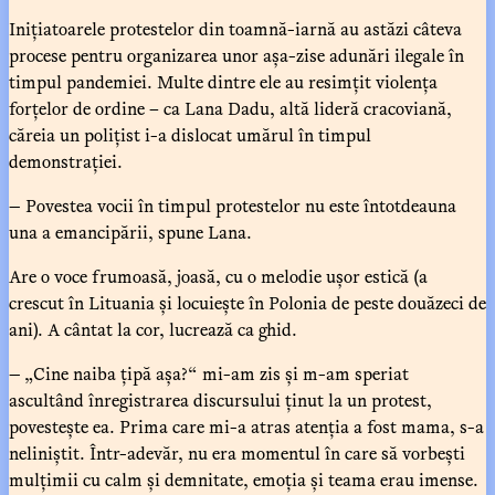
Inițiatoarele protestelor din toamnă-iarnă au astăzi câteva
procese pentru organizarea unor așa-zise adunări ilegale în
timpul pandemiei. Multe dintre ele au resimțit violența
forțelor de ordine – ca Lana Dadu, altă lideră cracoviană,
căreia un polițist i-a dislocat umărul în timpul
demonstrației.
— Povestea vocii în timpul protestelor nu este întotdeauna
una a emancipării, spune Lana.
Are o voce frumoasă, joasă, cu o melodie ușor estică (a
crescut în Lituania și locuiește în Polonia de peste douăzeci de
ani). A cântat la cor, lucrează ca ghid.
— „Cine naiba țipă așa?“ mi-am zis și m-am speriat
ascultând înregistrarea discursului ținut la un protest,
povestește ea. Prima care mi-a atras atenția a fost mama, s-a
neliniștit. Într-adevăr, nu era momentul în care să vorbești
mulțimii cu calm și demnitate, emoția și teama erau imense.