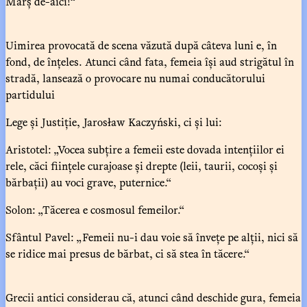
Marș de-aici!“
Uimirea provocată de scena văzută după câteva luni e, în
fond, de înțeles. Atunci când fata, femeia își aud strigătul în
stradă, lansează o provocare nu numai conducătorului
partidului
Lege și Justiție, Jarosław Kaczyński, ci și lui:
Aristotel: „Vocea subțire a femeii este dovada intențiilor ei
rele, căci ființele curajoase și drepte (leii, taurii, cocoși și
bărbații) au voci grave, puternice.“
Solon: „Tăcerea e cosmosul femeilor.“
Sfântul Pavel: „Femeii nu-i dau voie să învețe pe alții, nici să
se ridice mai presus de bărbat, ci să stea în tăcere.“
Grecii antici considerau că, atunci când deschide gura, femeia