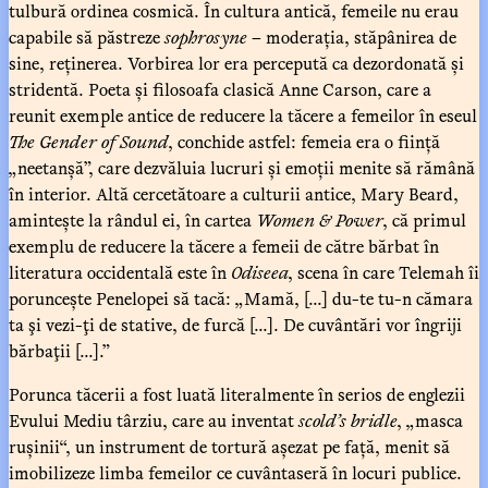
tulbură ordinea cosmică. În cultura antică, femeile nu erau
capabile să păstreze
sophrosyne
– moderația, stăpânirea de
sine, reținerea. Vorbirea lor era percepută ca dezordonată și
stridentă. Poeta și filosoafa clasică Anne Carson, care a
reunit exemple antice de reducere la tăcere a femeilor în eseul
The Gender of Sound
, conchide astfel: femeia era o ființă
„neetanșă”, care dezvăluia lucruri și emoții menite să rămână
în interior. Altă cercetătoare a culturii antice, Mary Beard,
amintește la rândul ei, în cartea
Women & Power
, că primul
exemplu de reducere la tăcere a femeii de către bărbat în
literatura occidentală este în
Odiseea
, scena în care Telemah îi
poruncește Penelopei să tacă: „Mamă, [...] du-te tu-n cămara
ta şi vezi-ţi de stative, de furcă [...]. De cuvântări vor îngriji
bărbaţii [...].”
Porunca tăcerii a fost luată literalmente în serios de englezii
Evului Mediu târziu, care au inventat
scold’s bridle
, „masca
rușinii“, un instrument de tortură așezat pe față, menit să
imobilizeze limba femeilor ce cuvântaseră în locuri publice.