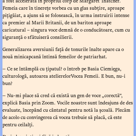
a fost accelerată în propriul corp de Margaret Thatcher.
Femeia care în tinerețe vorbea cu un glas subțire, aproape
pițigăiat, a ajuns să se folosească, în urma instruirii intense
ca premier al Marii Britanii, de un bariton aproape
caricatural – singura voce demnă de o conducătoare, cum cu
siguranță o sfătuiseră consilierii.
Generalizarea aversiunii față de tonurile înalte apare ca o
nouă minicapcană întinsă femeilor de patriarhat.
— Ce se întâmplă cu țipatul? o întreb pe Basia Ciemięga,
culturologă, autoarea atelierelorVocea Femeii. E bun, nu-i
bun?
— Nu-mi place să cred că există un gen de voce „corectă“,
explică Basia prin Zoom. Vocile noastre sunt îndeajuns de des
evaluate, începând cu cântatul pentru notă la școală. Plecăm
de acolo cu convingerea că vocea trebuie să placă, că este
pentru ceilalți.