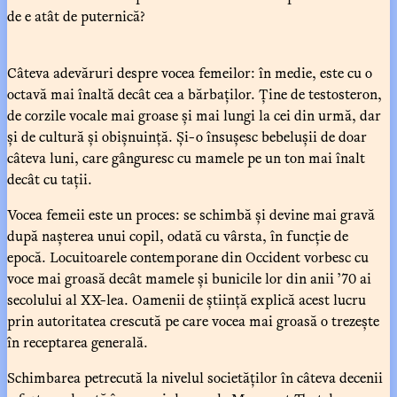
de e atât de puternică?
Câteva adevăruri despre vocea femeilor: în medie, este cu o
octavă mai înaltă decât cea a bărbaților. Ține de testosteron,
de corzile vocale mai groase și mai lungi la cei din urmă, dar
și de cultură și obișnuință. Și-o însușesc bebelușii de doar
câteva luni, care gânguresc cu mamele pe un ton mai înalt
decât cu tații.
Vocea femeii este un proces: se schimbă și devine mai gravă
după nașterea unui copil, odată cu vârsta, în funcție de
epocă. Locuitoarele contemporane din Occident vorbesc cu
voce mai groasă decât mamele și bunicile lor din anii ’70 ai
secolului al XX-lea. Oamenii de știință explică acest lucru
prin autoritatea crescută pe care vocea mai groasă o trezește
în receptarea generală.
Schimbarea petrecută la nivelul societăților în câteva decenii