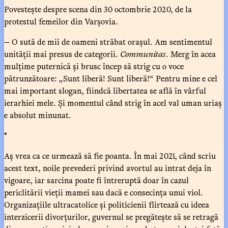
Povestește despre scena din 30 octombrie 2020, de la
protestul femeilor din Varșovia.
— O sută de mii de oameni străbat orașul. Am sentimentul
unității mai presus de categorii.
Communitas
. Merg în acea
mulțime puternică și brusc încep să strig cu o voce
pătrunzătoare: „Sunt liberă! Sunt liberă!“ Pentru mine e cel
mai important slogan, fiindcă libertatea se află în vârful
ierarhiei mele. Și momentul când strig în acel val uman uriaș
e absolut minunat.
*
Aș vrea ca ce urmează să fie poanta. În mai 2021, când scriu
acest text, noile prevederi privind avortul au intrat deja în
vigoare, iar sarcina poate fi întreruptă doar în cazul
periclitării vieții mamei sau dacă e consecința unui viol.
Organizațiile ultracatolice și politicienii flirtează cu ideea
interzicerii divorțurilor, guvernul se pregătește să se retragă