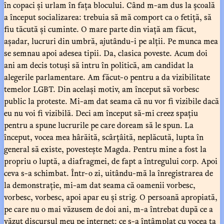
în copaci și urlam în fața blocului. Când m-am dus la școală
a început socializarea: trebuia să mă comport ca o fetiță, să
fiu tăcută și cuminte. O mare parte din viață am făcut,
așadar, lucruri din umbră, ajutându-i pe alții. Pe munca mea
se semnau apoi adesea tipii. Da, clasica poveste. Acum doi
ani am decis totuși să intru în politică, am candidat la
alegerile parlamentare. Am făcut-o pentru a da vizibilitate
temelor LGBT. Din același motiv, am început să vorbesc
public la proteste. Mi-am dat seama că nu vor fi vizibile dacă
eu nu voi fi vizibilă. Deci am început să-mi creez spațiu
pentru a spune lucrurile pe care doream să le spun. La
început, vocea mea hârăită, scârțâită, neplăcută, lupta în
general să existe, povestește Magda. Pentru mine a fost la
propriu o luptă, a diafragmei, de fapt a întregului corp. Apoi
ceva s-a schimbat. Într-o zi, uitându-mă la înregistrarea de
la demonstrație, mi-am dat seama că oamenii vorbesc,
vorbesc, vorbesc, apoi apar eu și strig. O persoană apropiată,
pe care nu o mai văzusem de doi ani, m-a întrebat după ce a
văzut discursul meu pe internet: ce s-a întâmplat cu vocea ta