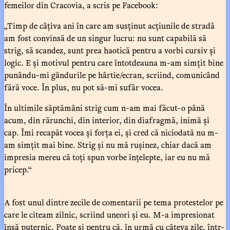
femeilor din Cracovia, a scris pe Facebook:
„Timp de câțiva ani în care am susținut acțiunile de stradă
am fost convinsă de un singur lucru: nu sunt capabilă să
strig, să scandez, sunt prea haotică pentru a vorbi cursiv și
logic. E și motivul pentru care întotdeauna m-am simțit bine
punându-mi gândurile pe hârtie/ecran, scriind, comunicând
fără voce. În plus, nu pot să-mi sufăr vocea.
În ultimile săptămâni strig cum n-am mai făcut-o până
acum, din rărunchi, din interior, din diafragmă, inimă și
cap. Îmi recapăt vocea și forța ei, și cred că niciodată nu m-
am simțit mai bine. Strig și nu mă rușinez, chiar dacă am
impresia mereu că toți spun vorbe înțelepte, iar eu nu mă
pricep.“
A fost unul dintre zecile de comentarii pe tema protestelor pe
care le citeam zilnic, scriind uneori și eu. M-a impresionat
însă puternic. Poate și pentru că, în urmă cu câteva zile, într-