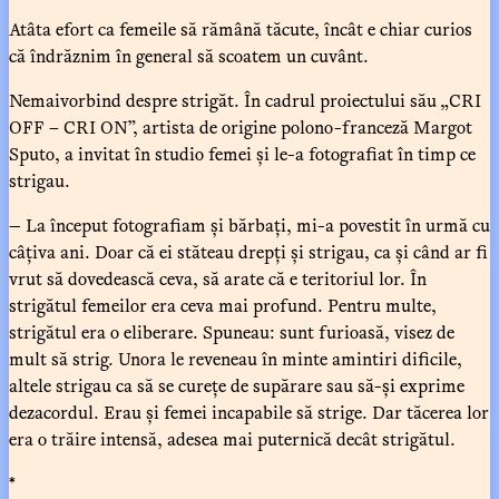
Atâta efort ca femeile să rămână tăcute, încât e chiar curios
că îndrăznim în general să scoatem un cuvânt.
Nemaivorbind despre strigăt. În cadrul proiectului său „CRI
OFF – CRI ON”, artista de origine polono-franceză Margot
Sputo, a invitat în studio femei și le-a fotografiat în timp ce
strigau.
— La început fotografiam și bărbați, mi-a povestit în urmă cu
câțiva ani. Doar că ei stăteau drepți și strigau, ca și când ar fi
vrut să dovedească ceva, să arate că e teritoriul lor. În
strigătul femeilor era ceva mai profund. Pentru multe,
strigătul era o eliberare. Spuneau: sunt furioasă, visez de
mult să strig. Unora le reveneau în minte amintiri dificile,
altele strigau ca să se curețe de supărare sau să-și exprime
dezacordul. Erau și femei incapabile să strige. Dar tăcerea lor
era o trăire intensă, adesea mai puternică decât strigătul.
*