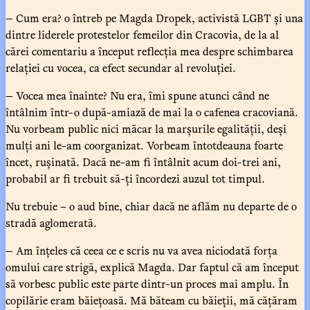
— Cum era? o întreb pe Magda Dropek, activistă LGBT și una
dintre liderele protestelor femeilor din Cracovia, de la al
cărei comentariu a început reflecția mea despre schimbarea
relației cu vocea, ca efect secundar al revoluției.
— Vocea mea înainte? Nu era, îmi spune atunci când ne
întâlnim într-o după-amiază de mai la o cafenea cracoviană.
Nu vorbeam public nici măcar la marșurile egalității, deși
mulți ani le-am coorganizat. Vorbeam întotdeauna foarte
încet, rușinată. Dacă ne-am fi întâlnit acum doi-trei ani,
probabil ar fi trebuit să-ți încordezi auzul tot timpul.
Nu trebuie – o aud bine, chiar dacă ne aflăm nu departe de o
stradă aglomerată.
— Am înțeles că ceea ce e scris nu va avea niciodată forța
omului care strigă, explică Magda. Dar faptul că am început
să vorbesc public este parte dintr-un proces mai amplu. În
copilărie eram băiețoasă. Mă băteam cu băieții, mă cățăram