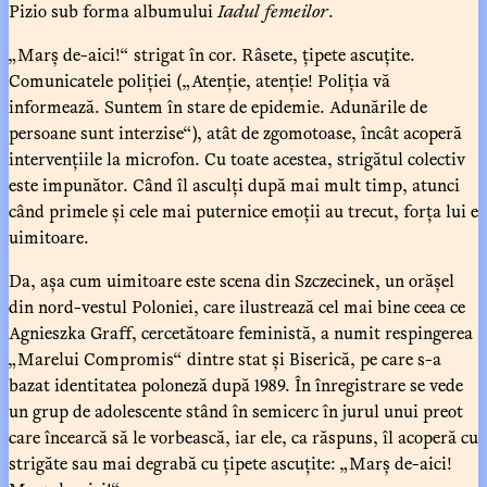
Pizio sub forma albumului
Iadul femeilor
.
„Marș de-aici!“ strigat în cor. Râsete, țipete ascuțite.
Comunicatele poliției („Atenție, atenție! Poliția vă
informează. Suntem în stare de epidemie. Adunările de
persoane sunt interzise“), atât de zgomotoase, încât acoperă
intervențiile la microfon. Cu toate acestea, strigătul colectiv
este impunător. Când îl asculți după mai mult timp, atunci
când primele și cele mai puternice emoții au trecut, forța lui e
uimitoare.
Da, așa cum uimitoare este scena din Szczecinek, un orășel
din nord-vestul Poloniei, care ilustrează cel mai bine ceea ce
Agnieszka Graff, cercetătoare feministă, a numit respingerea
„Marelui Compromis“ dintre stat și Biserică, pe care s-a
bazat identitatea poloneză după 1989. În înregistrare se vede
un grup de adolescente stând în semicerc în jurul unui preot
care încearcă să le vorbească, iar ele, ca răspuns, îl acoperă cu
strigăte sau mai degrabă cu țipete ascuțite: „Marș de-aici!