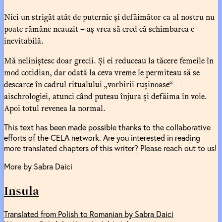
Nici un strigăt atât de puternic și defăimător ca al nostru nu
poate rămâne neauzit – aș vrea să cred că schimbarea e
inevitabilă.
Mă neliniștesc doar grecii. Și ei reduceau la tăcere femeile în
mod cotidian, dar odată la ceva vreme le permiteau să se
descarce în cadrul ritualului „vorbirii rușinoase“ –
aischrologiei, atunci când puteau înjura și defăima în voie.
Apoi totul revenea la normal.
This text has been made possible thanks to the collaborative
efforts of the CELA network. Are you interested in reading
more translated chapters of this writer? Please reach out to us!
More by Sabra Daici
Insula
Translated from Polish to Romanian by Sabra Daici