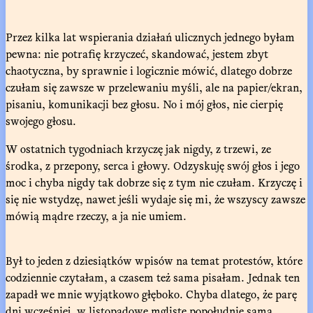
Przez kilka lat wspierania działań ulicznych jednego byłam
pewna: nie potrafię krzyczeć, skandować, jestem zbyt
chaotyczna, by sprawnie i logicznie mówić, dlatego dobrze
czułam się zawsze w przelewaniu myśli, ale na papier/ekran,
pisaniu, komunikacji bez głosu. No i mój głos, nie cierpię
swojego głosu.
W ostatnich tygodniach krzyczę jak nigdy, z trzewi, ze
środka, z przepony, serca i głowy. Odzyskuję swój głos i jego
moc i chyba nigdy tak dobrze się z tym nie czułam. Krzyczę i
się nie wstydzę, nawet jeśli wydaje się mi, że wszyscy zawsze
mówią mądre rzeczy, a ja nie umiem.
Był to jeden z dziesiątków wpisów na temat protestów, które
codziennie czytałam, a czasem też sama pisałam. Jednak ten
zapadł we mnie wyjątkowo głęboko. Chyba dlatego, że parę
dni wcześniej, w listopadowe mgliste popołudnie sama