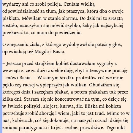
wydarzy ani co zrobi policja. Czułam wielką
odpowiedzialność za tłum, jak ptaszyca, która dba o swoje
pisklęta. Mówiłam w stanie alarmu. Do dziś mi to zresztą
zostało, nauczyłam się mówić szybko, żeby jak najszybciej
przekazać to, co mam do powiedzenia.
O zmęczeniu ciała, z którego wydobywał się potężny głos,
opowiadają też Magda i Basia.
– Jeszcze przed strajkiem kobiet dostawałam sygnały z
wewnątrz, że za dużo z siebie daję, zbyt intensywnie pracuję
– mówi Basia. – W samym środku protestów coś we mnie
pękło czy raczej wypieprzyło jak wulkan. Obudziłam się
któregoś dnia i zaczęłam płakać, a potem płakałam tak przez
kilka dni. Staram się nie koncentrować na tym, co dzieje się
w świecie polityki, ale jest, kurwa, źle. Bliska mi kobieta
potrzebuje zrobić aborcję i wiem, jaki to jest trud. Mimo to w
nas, kobietach, coś się dokonuje, na naszych oczach dzieje się
zmiana paradygmatu i to jest realne, prawdziwe. Tego nikt