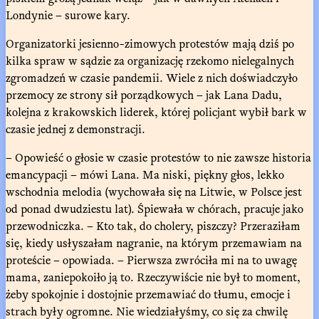
Londynie – surowe kary.
Organizatorki jesienno-zimowych protestów mają dziś po
kilka spraw w sądzie za organizację rzekomo nielegalnych
zgromadzeń w czasie pandemii. Wiele z nich doświadczyło
przemocy ze strony sił porządkowych – jak Lana Dadu,
kolejna z krakowskich liderek, której policjant wybił bark w
czasie jednej z demonstracji.
– Opowieść o głosie w czasie protestów to nie zawsze historia
emancypacji – mówi Lana. Ma niski, piękny głos, lekko
wschodnia melodia (wychowała się na Litwie, w Polsce jest
od ponad dwudziestu lat). Śpiewała w chórach, pracuje jako
przewodniczka. – Kto tak, do cholery, piszczy? Przeraziłam
się, kiedy usłyszałam nagranie, na którym przemawiam na
proteście – opowiada. – Pierwsza zwróciła mi na to uwagę
mama, zaniepokoiło ją to. Rzeczywiście nie był to moment,
żeby spokojnie i dostojnie przemawiać do tłumu, emocje i
strach były ogromne. Nie wiedziałyśmy, co się za chwilę