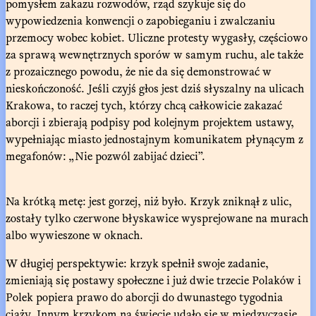
pomysłem zakazu rozwodów, rząd szykuje się do
wypowiedzenia konwencji o zapobieganiu i zwalczaniu
przemocy wobec kobiet. Uliczne protesty wygasły, częściowo
za sprawą wewnętrznych sporów w samym ruchu, ale także
z prozaicznego powodu, że nie da się demonstrować w
nieskończoność. Jeśli czyjś głos jest dziś słyszalny na ulicach
Krakowa, to raczej tych, którzy chcą całkowicie zakazać
aborcji i zbierają podpisy pod kolejnym projektem ustawy,
wypełniając miasto jednostajnym komunikatem płynącym z
megafonów: „Nie pozwól zabijać dzieci”.
Na krótką metę: jest gorzej, niż było. Krzyk zniknął z ulic,
zostały tylko czerwone błyskawice wysprejowane na murach
albo wywieszone w oknach.
W długiej perspektywie: krzyk spełnił swoje zadanie,
zmieniają się postawy społeczne i już dwie trzecie Polaków i
Polek popiera prawo do aborcji do dwunastego tygodnia
ciąży. Innym krzykom na świecie udało się w międzyczasie