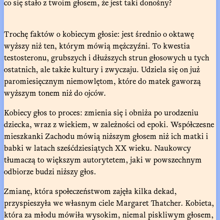
co się stało z twoim głosem, że jest taki donośny?
Trochę faktów o kobiecym głosie: jest średnio o oktawę
wyższy niż ten, którym mówią mężczyźni. To kwestia
testosteronu, grubszych i dłuższych strun głosowych u tych
ostatnich, ale także kultury i zwyczaju. Udziela się on już
paromiesięcznym niemowlętom, które do matek gaworzą
wyższym tonem niż do ojców.
Kobiecy głos to proces: zmienia się i obniża po urodzeniu
dziecka, wraz z wiekiem, w zależności od epoki. Współczesne
mieszkanki Zachodu mówią niższym głosem niż ich matki i
babki w latach sześćdziesiątych XX wieku. Naukowcy
tłumaczą to większym autorytetem, jaki w powszechnym
odbiorze budzi niższy głos.
Zmianę, która społeczeństwom zajęła kilka dekad,
przyspieszyła we własnym ciele Margaret Thatcher. Kobieta,
która za młodu mówiła wysokim, niemal piskliwym głosem,