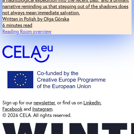
narrative reminding us that stepping out of the shadows does
not always mean immediate salvation.
Written in Polish by Olga Górska
6 minutes read
Reading Room overview
Sign up for our
newsl
etter
, or find us on
LinkedIn
,
Facebook
and
Instagram
.
© 2026 CELA. All rights reserved.