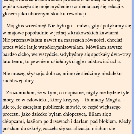
wpisu zaczęło się moje myślenie o zmieniającej się relacji z
głosem jako ubocznym skutku rewolucji.
– Mój głos wcześniej? Nie było go – mówi, gdy spotykamy się
w majowe popołudnie w jednej z krakowskich kawiarni. –
Nie przemawiałam nawet na marszach równości, chociaż
przez wiele lat je współorganizowałam. Mówiłam zawsze
bardzo cicho, we wstydzie. Gdybyśmy się spotkały dwa–trzy
lata temu, to pewnie musiałabyś ciągle nadstawiać ucha.
Nie muszę, słyszę ją dobrze, mimo że siedzimy niedaleko
ruchliwej ulicy.
– Zrozumiałam, że w tym, co napisane, nigdy nie będzie tyle
mocy, co w człowieku, który krzyczy – tłumaczy Magda. –
Ale to, że zaczęłam publicznie mówić, to część większego
procesu. Jako dziecko byłam chłopczycą. Biłam się z
chłopcami, łaziłam po drzewach i darłam pod blokiem. Kiedy
poszłam do szkoły, zaczęła się socjalizacja: miałam się