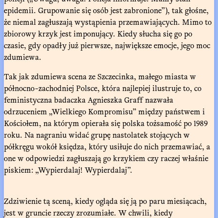
epidemii. Grupowanie się osób jest zabronione”), tak głośne,
że niemal zagłuszają wystąpienia przemawiających. Mimo to
zbiorowy krzyk jest imponujący. Kiedy słucha się go po
czasie, gdy opadły już pierwsze, największe emocje, jego moc
zdumiewa.
Tak jak zdumiewa scena ze Szczecinka, małego miasta w
północno-zachodniej Polsce, która najlepiej ilustruje to, co
feministyczna badaczka Agnieszka Graff nazwała
odrzuceniem „Wielkiego Kompromisu” między państwem i
Kościołem, na którym opierała się polska tożsamość po 1989
roku. Na nagraniu widać grupę nastolatek stojących w
półkręgu wokół księdza, który usiłuje do nich przemawiać, a
one w odpowiedzi zagłuszają go krzykiem czy raczej właśnie
piskiem: „Wypierdalaj! Wypierdalaj”.
Zdziwienie tą sceną, kiedy ogląda się ją po paru miesiącach,
jest w gruncie rzeczy zrozumiałe. W chwili, kiedy