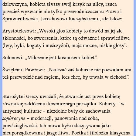
dziewczyna, kobieta słyszy swój krzyk na ulicy, rzuca
przecież wyzwanie nie tylko przewodniczącemu Prawa i
Sprawiedliwości, Jarosławowi Kaczyńskiemu, ale także:
Arystotelesowi: „Wysoki głos kobiety to dowód na jej złe
skłonności, bo stworzenia, które są odważne i sprawiedliwe
(lwy, byki, koguty i mężczyźni), mają mocne, niskie głosy”.
Solonowi: „Milczenie jest kosmosem kobiet”.
Świętemu Pawłowi: „Nauczać zaś kobiecie nie pozwalam ani
też przewodzić nad mężem, lecz chcę, by trwała w cichości”.
Starożytni Grecy uważali, że otwarcie ust przez kobietę
równa się zakłóceniu kosmicznego porządku. Kobiety – w
antycznej kulturze – niezdolne były do zachowania
sophrosyne
– moderacji, panowania nad sobą,
powściągliwości. Ich mowa była odczytywana jako
nieuporządkowana i jazgotliwa. Poetka i filolożka klasyczna