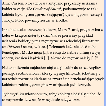
Anne Carson, która zebrała antyczne przykłady uciszania
kobiet w eseju
The Gender of Sound
, podsumowuje to tak:
kobieta była bytem „przeciekającym”, ujawniającym rzeczy i
emocje, które powinny zostać w środku.
Inna badaczka antycznej kultury, Mary Beard, przypomina z
kolei w książce
Kobiety
i
władza
, że pierwszy przykład
uciszenia kobiety przez mężczyznę w zachodniej literaturze
to:
Odyseja
i scena, w której Telemach każe siedzieć cicho
Penelopie: „Matko moja […], wracaj do siebie i pilnuj swojej
roboty, krosien i kądzieli […]. Słowo do mężów należy […]”.
Nakaz milczenia najdosłowniej wzięli sobie do serca Anglicy
późnego średniowiecza, którzy wymyślili „uzdę sekutnicy”,
narzędzie tortur nakładane na twarz i unieruchamiające język
kobietom zabierającym głos w miejscach publicznych.
Tyle wysiłku włożono w to, żeby kobiety siedziały cicho, że
to naprawdę dziwne, że w ogóle się odzywamy.