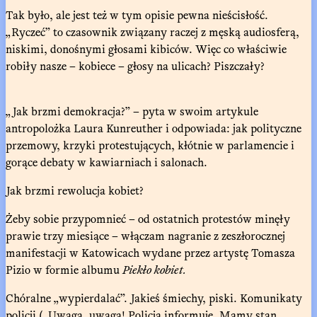
Tak było, ale jest też w tym opisie pewna nieścisłość.
„Ryczeć” to czasownik związany raczej z męską audiosferą,
niskimi, donośnymi głosami kibiców. Więc co właściwie
robiły nasze – kobiece – głosy na ulicach? Piszczały?
„Jak brzmi demokracja?” – pyta w swoim artykule
antropolożka Laura Kunreuther i odpowiada: jak polityczne
przemowy, krzyki protestujących, kłótnie w parlamencie i
gorące debaty w kawiarniach i salonach.
Jak brzmi rewolucja kobiet?
Żeby sobie przypomnieć – od ostatnich protestów minęły
prawie trzy miesiące – włączam nagranie z zeszłorocznej
manifestacji w Katowicach wydane przez artystę Tomasza
Pizio w formie albumu
Piekło kobiet.
Chóralne „wypierdalać”. Jakieś śmiechy, piski. Komunikaty
policji („Uwaga, uwaga! Policja informuje. Mamy stan