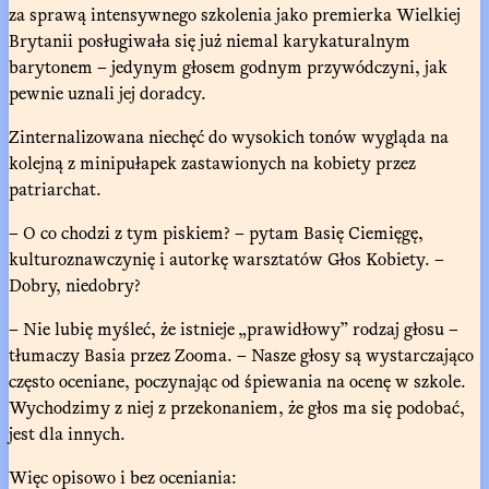
za sprawą intensywnego szkolenia jako premierka Wielkiej
Brytanii posługiwała się już niemal karykaturalnym
barytonem – jedynym głosem godnym przywódczyni, jak
pewnie uznali jej doradcy.
Zinternalizowana niechęć do wysokich tonów wygląda na
kolejną z minipułapek zastawionych na kobiety przez
patriarchat.
– O co chodzi z tym piskiem? – pytam Basię Ciemięgę,
kulturoznawczynię i autorkę warsztatów Głos Kobiety. –
Dobry, niedobry?
– Nie lubię myśleć, że istnieje „prawidłowy” rodzaj głosu –
tłumaczy Basia przez Zooma. – Nasze głosy są wystarczająco
często oceniane, poczynając od śpiewania na ocenę w szkole.
Wychodzimy z niej z przekonaniem, że głos ma się podobać,
jest dla innych.
Więc opisowo i bez oceniania: