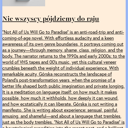
Nie wszyscy pójdziemy do raju
“Not All of Us Will Go to Paradise” is an anti-road-trip and anti-
coming-of-age novel. With effortless audacity and a keen
awareness of its own genre boundaries, it portrays coming out
as a journey—through memory, shame, class, religion, and the
body. The narrator returns to the 1990s and early 2000s: to the
world of VHS tapes and 00’s music, yet this cultural veneer
crumbles beneath the weight of individual experience. With
remarkable acuity, Górska reconstructs the landscape of
Poland's post-transformation years, when the promise of a
better life shaped both public imagination and private longing.
It is a meditation on language itself: on how much it makes
possible, how much it withholds, how deeply it can wound,
and how ecstatically it can liberate. Górska is not writing a
manifesto. She is writing about experience: sensual, painful,
amusing, and shameful—and about a language that trembles,
just as the body trembles. “Not All of Us Will Go to Paradise” is
a hauntological expedition into the recent past, and a brilliant