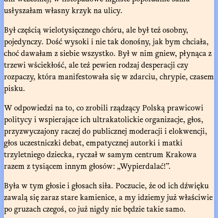
usłyszałam własny krzyk na ulicy.
Był częścią wielotysięcznego chóru, ale był też osobny,
pojedynczy. Dość wysoki i nie tak donośny, jak bym chciała,
choć dawałam z siebie wszystko. Był w nim gniew, płynąca z
trzewi wściekłość, ale też pewien rodzaj desperacji czy
rozpaczy, która manifestowała się w zdarciu, chrypie, czasem
pisku.
W odpowiedzi na to, co zrobili rządzący Polską prawicowi
politycy i wspierające ich ultrakatolickie organizacje, głos,
przyzwyczajony raczej do publicznej moderacji i elokwencji,
głos uczestniczki debat, empatycznej autorki i matki
trzyletniego dziecka, ryczał w samym centrum Krakowa
razem z tysiącem innym głosów: „Wypierdalać!”.
Była w tym głosie i głosach siła. Poczucie, że od ich dźwięku
zawalą się zaraz stare kamienice, a my idziemy już właściwie
po gruzach czegoś, co już nigdy nie będzie takie samo.