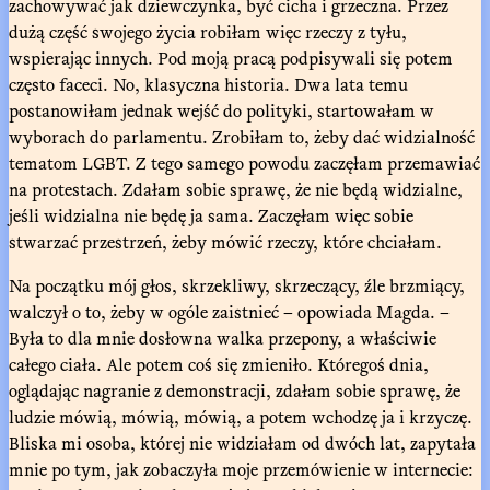
zachowywać jak dziewczynka, być cicha i grzeczna. Przez
dużą część swojego życia robiłam więc rzeczy z tyłu,
wspierając innych. Pod moją pracą podpisywali się potem
często faceci. No, klasyczna historia. Dwa lata temu
postanowiłam jednak wejść do polityki, startowałam w
wyborach do parlamentu. Zrobiłam to, żeby dać widzialność
tematom LGBT. Z tego samego powodu zaczęłam przemawiać
na protestach. Zdałam sobie sprawę, że nie będą widzialne,
jeśli widzialna nie będę ja sama. Zaczęłam więc sobie
stwarzać przestrzeń, żeby mówić rzeczy, które chciałam.
Na początku mój głos, skrzekliwy, skrzeczący, źle brzmiący,
walczył o to, żeby w ogóle zaistnieć – opowiada Magda. –
Była to dla mnie dosłowna walka przepony, a właściwie
całego ciała. Ale potem coś się zmieniło. Któregoś dnia,
oglądając nagranie z demonstracji, zdałam sobie sprawę, że
ludzie mówią, mówią, mówią, a potem wchodzę ja i krzyczę.
Bliska mi osoba, której nie widziałam od dwóch lat, zapytała
mnie po tym, jak zobaczyła moje przemówienie w internecie: