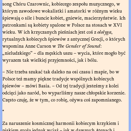
song Chóru Czarownic, kobiecego zespołu muzycznego, w
którym zawodowe wokalistki i amatorki w różnym wieku
śpiewają o sile i buncie kobiet, gniewie, macierzyństwie. Ich
patronkami są kobiety spalone w Polsce na stosach w XVI
wieku. W ich krzyczanych pieśniach jest coś z
ololyga
,
rytualnych kobiecych śpiewów z antycznej Grecji, o których
wspomina Anne Carson w
The Gender of Sound
:
„nieludzkiego” – dla męskich uszu – wycia, które mogło być
wyrazem tak wielkiej przyjemności, jak i bólu.
– Nie trzeba szukać tak daleko na osi czasu i mapie, bo w
Polsce też mamy piękne tradycje wspólnych kobiecych
śpiewów – mówi Basia. – Od tej tradycji jesteśmy z kolei
odcięci jako naród, bo wyparliśmy nasze chłopskie korzenie.
Często czuję, że w tym, co robię, ożywa coś zapomnianego.
*
Za naruszenie kosmicznej harmonii kobiecym krzykiem i
piskiem grożą jednak wciąż – jak w dawnych Atenach i