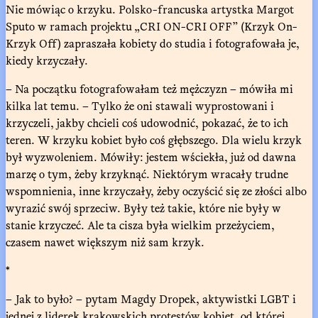
Nie mówiąc o krzyku. Polsko-francuska artystka Margot
Sputo w ramach projektu „CRI ON-CRI OFF” (Krzyk On-
Krzyk Off) zapraszała kobiety do studia i fotografowała je,
kiedy krzyczały.
– Na początku fotografowałam też mężczyzn – mówiła mi
kilka lat temu. – Tylko że oni stawali wyprostowani i
krzyczeli, jakby chcieli coś udowodnić, pokazać, że to ich
teren. W krzyku kobiet było coś głębszego. Dla wielu krzyk
był wyzwoleniem. Mówiły: jestem wściekła, już od dawna
marzę o tym, żeby krzyknąć. Niektórym wracały trudne
wspomnienia, inne krzyczały, żeby oczyścić się ze złości albo
wyrazić swój sprzeciw. Były też takie, które nie były w
stanie krzyczeć. Ale ta cisza była wielkim przeżyciem,
czasem nawet większym niż sam krzyk.
*
– Jak to było? – pytam Magdy Dropek, aktywistki LGBT i
jednej z liderek krakowskich protestów kobiet, od której