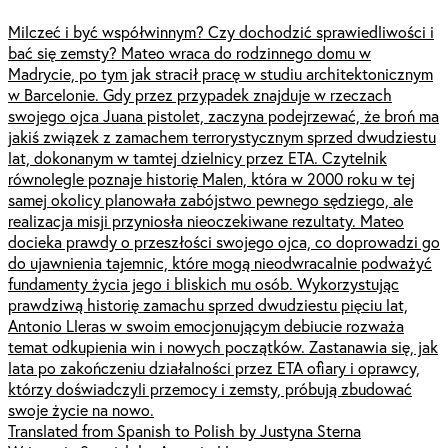
Milczeć i być współwinnym? Czy dochodzić sprawiedliwości i
bać się zemsty? Mateo wraca do rodzinnego domu w
Madrycie, po tym jak stracił pracę w studiu architektonicznym
w Barcelonie. Gdy przez przypadek znajduje w rzeczach
swojego ojca Juana pistolet, zaczyna podejrzewać, że broń ma
jakiś związek z zamachem terrorystycznym sprzed dwudziestu
lat, dokonanym w tamtej dzielnicy przez ETA. Czytelnik
równolegle poznaje historię Malen, która w 2000 roku w tej
samej okolicy planowała zabójstwo pewnego sędziego, ale
realizacja misji przyniosła nieoczekiwane rezultaty. Mateo
docieka prawdy o przeszłości swojego ojca, co doprowadzi go
do ujawnienia tajemnic, które mogą nieodwracalnie podważyć
fundamenty życia jego i bliskich mu osób. Wykorzystując
prawdziwą historię zamachu sprzed dwudziestu pięciu lat,
Antonio Lleras w swoim emocjonującym debiucie rozważa
temat odkupienia win i nowych początków. Zastanawia się, jak
lata po zakończeniu działalności przez ETA ofiary i oprawcy,
którzy doświadczyli przemocy i zemsty, próbują zbudować
swoje życie na nowo.
Translated from Spanish to Polish by Justyna Sterna