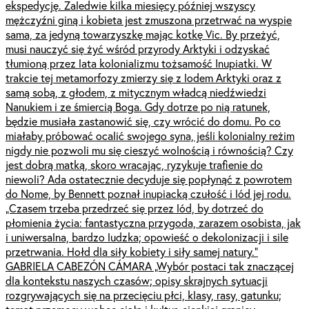
ekspedycję. Zaledwie kilka miesięcy później wszyscy
mężczyźni giną i kobieta jest zmuszona przetrwać na wyspie
sama, za jedyną towarzyszkę mając kotkę Vic. By przeżyć,
musi nauczyć się żyć wśród przyrody Arktyki i odzyskać
tłumioną przez lata kolonializmu tożsamość Inupiatki. W
trakcie tej metamorfozy zmierzy się z lodem Arktyki oraz z
samą sobą, z głodem, z mitycznym władcą niedźwiedzi
Nanukiem i ze śmiercią Boga. Gdy dotrze po nią ratunek,
będzie musiała zastanowić się, czy wrócić do domu. Po co
miałaby próbować ocalić swojego syna, jeśli kolonialny reżim
nigdy nie pozwoli mu się cieszyć wolnością i równością? Czy
jest dobrą matką, skoro wracając, ryzykuje trafienie do
niewoli? Ada ostatecznie decyduje się popłynąć z powrotem
do Nome, by Bennett poznał inupiacką czułość i lód jej rodu.
„Czasem trzeba przedrzeć się przez lód, by dotrzeć do
płomienia życia: fantastyczna przygoda, zarazem osobista, jak
i uniwersalna, bardzo ludzka; opowieść o dekolonizacji i sile
przetrwania. Hołd dla siły kobiety i siły samej natury.”
GABRIELA CABEZÓN CÁMARA „Wybór postaci tak znaczącej
dla kontekstu naszych czasów; opisy skrajnych sytuacji
rozgrywających się na przecięciu płci, klasy, rasy, gatunku;