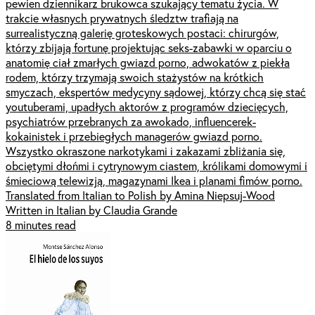
pewien dziennikarz brukowca szukający tematu życia. W
trakcie własnych prywatnych śledztw trafiają na
surrealistyczną galerię groteskowych postaci: chirurgów,
którzy zbijają fortunę projektując seks-zabawki w oparciu o
anatomię ciał zmarłych gwiazd porno, adwokatów z piekła
rodem, którzy trzymają swoich stażystów na krótkich
smyczach, ekspertów medycyny sądowej, którzy chcą się stać
youtuberami, upadłych aktorów z programów dziecięcych,
psychiatrów przebranych za awokado, influencerek-
kokainistek i przebiegłych managerów gwiazd porno.
Wszystko okraszone narkotykami i zakazami zbliżania się,
obciętymi dłońmi i cytrynowym ciastem, królikami domowymi i
śmieciową telewizją, magazynami Ikea i planami fimów porno.
Translated from Italian to Polish by Amina Niepsuj-Wood
Written in Italian by Claudia Grande
8 minutes read