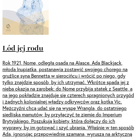
Lód jej rodu
Rok 1921, Nome, odległa osada na Alasce. Ada Blackjack,
młoda Inupiatka, postanawia zostawić swojego chorego na
gruźlicę syna Bennetta w sierocińcu i wrócić po niego, gdy
tylko znajdzie sposób, by ich utrzymać. Wkrótce spada jej z
nieba okazja na zarobek: do Nome przybija statek z Seattle, a
na jego pokładzie znajduje się czterech spragnionych przygód
i żądnych kolonialnej władzy odkrywców oraz kotka Vic.
Mężczyźni chcą udać się na wyspę Wrangla, do ostatniego
siedliska mamutów, by przyłączyć te ziemie do Imperium
Brytyjskiego. Poszukują kobiety, która dołączy do ich
wyprawy, by im gotować i szyć ubrania. Właśnie w ten sposób
Ada, ignorując przepowiednie szamana, wyrusza na arktyczną