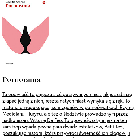
Pornorama
Ta opowieść to pajęcza sieć pozrywanych nici: jak już uda się
złapać jedną z nich, reszta natychmiast wymyka się z rąk. To
historia o niepokojącej serii zgonów w pornoświatkach Rzymu,
Mediolanu i Turynu, ale też o śledztwie prowadzonym przez
nadkomisarz Vittorię De Feo. To opowieść o tym, jak na ten
sam trop wpada pewna para dwudziestolatków, Bet i Teo,
poszukując historii, która przywróci świetność ich blogowi, i