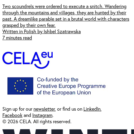
Two scoundrels were ordered to execute a snitch. Wandering
through the mountains and villages, they are hunted by their
past. A dreamlike parable set in a brutal world with characters
grasped by their own fear.
Written in Polish by Ishbel Szatrawska
7 minutes read
Sign up for our
newsl
etter
, or find us on
LinkedIn
,
Facebook
and
Instagram
.
© 2026 CELA. All rights reserved.