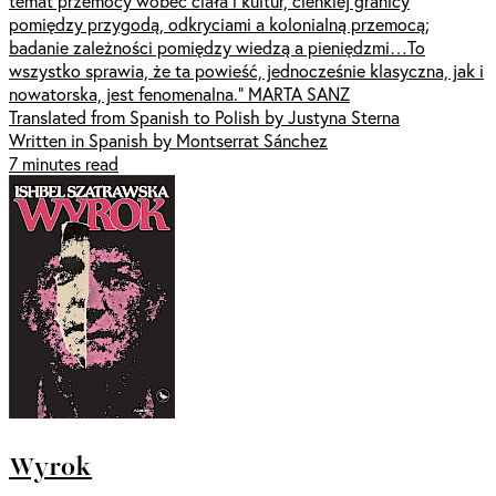
temat przemocy wobec ciała i kultur, cienkiej granicy
pomiędzy przygodą, odkryciami a kolonialną przemocą;
badanie zależności pomiędzy wiedzą a pieniędzmi…To
wszystko sprawia, że ta powieść, jednocześnie klasyczna, jak i
nowatorska, jest fenomenalna.” MARTA SANZ
Translated from Spanish to Polish by Justyna Sterna
Written in Spanish by Montserrat Sánchez
7 minutes read
Wyrok