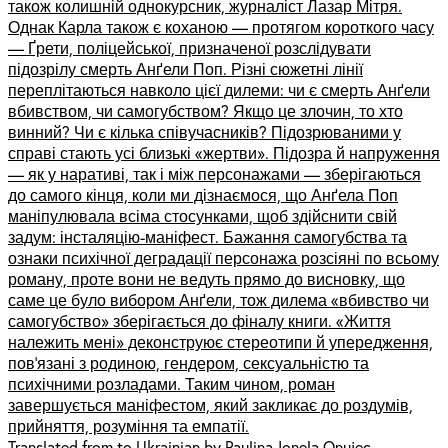
також колишній однокурсник, журналіст Лазар Мітря.
Однак Карла також є коханою — протягом короткого часу
— Ґрети, поліцейської, призначеної розслідувати
підозрілу смерть Анґели Поп. Різні сюжетні лінії
переплітаються навколо цієї дилеми: чи є смерть Анґели
вбивством, чи самогубством? Якщо це злочин, то хто
винний? Чи є кілька співучасників? Підозрюваними у
справі стають усі близькі «жертви». Підозра й напруження
— як у наративі, так і між персонажами — зберігаються
до самого кінця, коли ми дізнаємося, що Анґела Поп
маніпулювала всіма стосунками, щоб здійснити свій
задум: інсталяцію-маніфест. Бажання самогубства та
ознаки психічної деградації персонажа розсіяні по всьому
роману, проте вони не ведуть прямо до висновку, що
саме це було вибором Анґели, тож дилема «вбивство чи
самогубство» зберігається до фіналу книги. «Життя
належить мені» деконструює стереотипи й упередження,
пов’язані з родиною, гендером, сексуальністю та
психічними розладами. Таким чином, роман
завершується маніфестом, який закликає до роздумів,
прийняття, розуміння та емпатії.
Translated from to Ukrainian by Paulina-Ionela Onujec