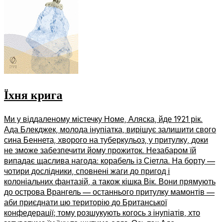
Їхня крига
Ми у віддаленому містечку Номе, Аляска, йде 1921 рік.
Ада Блекджек, молода інупіатка, вирішує залишити свого
сина Беннета, хворого на туберкульоз, у притулку, доки
не зможе забезпечити йому прожиток. Незабаром їй
випадає щаслива нагода: корабель із Сіетла. На борту —
чотири дослідники, сповнені жаги до пригод і
колоніальних фантазій, а також кішка Вік. Вони прямують
до острова Врангель — останнього притулку мамонтів —
аби приєднати цю територію до Британської
конфедерації; тому розшукують когось з інупіатів, хто