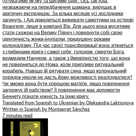
готуватиме їм їжу та шитиме одяг. Ось так Ада,
незважаючи на передбачення шамана, вирушає в
арктичну експедицію. За кілька місяців усі дослідники
загинуть, і Аді доведеться виживати самотужки на острові
Врангеля, лише в компанії Вік. Для цього вона муситиме
стати схожою на Велику Північ і повернути собі свою
ідентичність жінки-інупіатки, придушену роками
колоніалізму. Під час своєї трансформації вона зіткнеться
з глибинами криги і самої себе, голодом, смертю Бога,
ведмедем Нануком, а також з ймовірністю того, що вона
не повернеться до Нома, коли припливе рятувальний
корабель. Навіщо їй рятувати сина, якщо колоніальний
порядок ніколи не дасть йому можливості реалізуватися?
Чи зможе вона бути хорошою матір’ю, якщо повернення
загрожує їй рабством? Її повернення має допомогти
Беннету пізнати ніжність та їхню кригу.
Translated from Spanish to Ukrainian by Oleksandra Laktionova
Written in Spanish by Montserrat Sánchez
7 minutes read