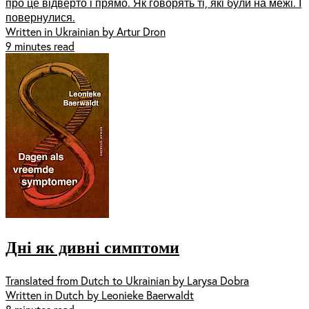
про це відверто і прямо. Як говорять ті, які були на межі. І
повернулися.
Written in Ukrainian by Artur Dron
9 minutes read
Дні як дивні симптоми
Translated from Dutch to Ukrainian by Larysa Dobra
Written in Dutch by Leonieke Baerwaldt