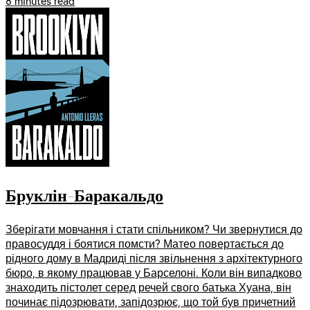
8 minutes read
Бруклін-Баракальдо
Зберігати мовчання і стати спільником? Чи звернутися до
правосуддя і боятися помсти? Матео повертається до
рідного дому в Мадриді після звільнення з архітектурного
бюро, в якому працював у Барселоні. Коли він випадково
знаходить пістолет серед речей свого батька Хуана, він
починає підозрювати, запідозрює, що той був причетний