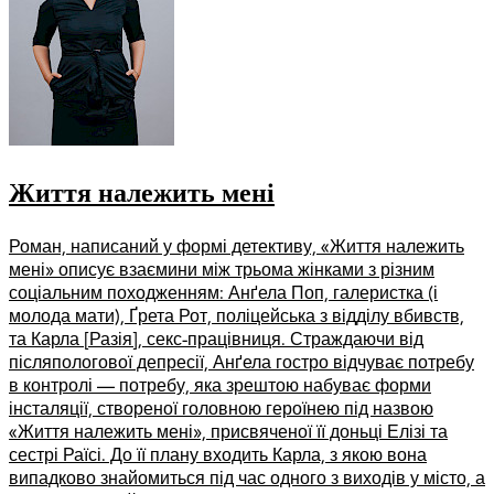
Життя належить мені
Роман, написаний у формі детективу, «Життя належить
мені» описує взаємини між трьома жінками з різним
соціальним походженням: Анґела Поп, галеристка (і
молода мати), Ґрета Рот, поліцейська з відділу вбивств,
та Карла [Разія], секс-працівниця. Страждаючи від
післяпологової депресії, Анґела гостро відчуває потребу
в контролі — потребу, яка зрештою набуває форми
інсталяції, створеної головною героїнею під назвою
«Життя належить мені», присвяченої її доньці Елізі та
сестрі Раїсі. До її плану входить Карла, з якою вона
випадково знайомиться під час одного з виходів у місто, а