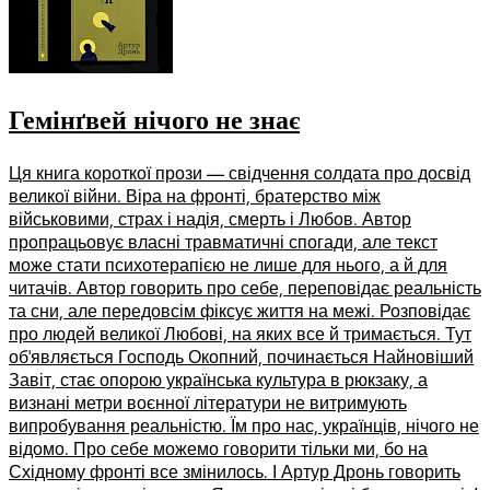
Гемінґвей нічого не знає
Ця книга короткої прози — свідчення солдата про досвід
великої війни. Віра на фронті, братерство між
військовими, страх і надія, смерть і Любов. Автор
пропрацьовує власні травматичні спогади, але текст
може стати психотерапією не лише для нього, а й для
читачів. Автор говорить про себе, переповідає реальність
та сни, але передовсім фіксує життя на межі. Розповідає
про людей великої Любові, на яких все й тримається. Тут
обʼявляється Господь Окопний, починається Найновіший
Завіт, стає опорою українська культура в рюкзаку, а
визнані метри воєнної літератури не витримують
випробування реальністю. Їм про нас, українців, нічого не
відомо. Про себе можемо говорити тільки ми, бо на
Східному фронті все змінилось. І Артур Дронь говорить