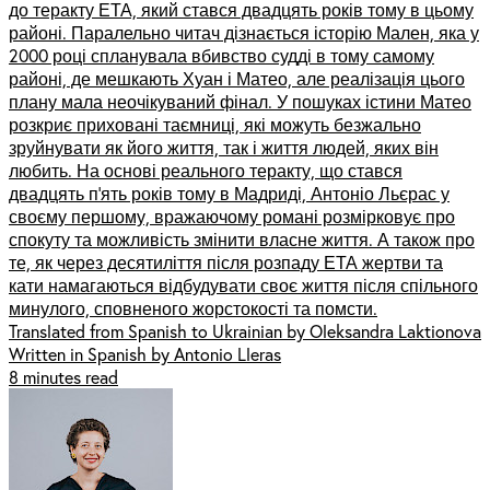
до теракту ЕТА, який стався двадцять років тому в цьому
районі. Паралельно читач дізнається історію Мален, яка у
2000 році спланувала вбивство судді в тому самому
районі, де мешкають Хуан і Матео, але реалізація цього
плану мала неочікуваний фінал. У пошуках істини Матео
розкриє приховані таємниці, які можуть безжально
зруйнувати як його життя, так і життя людей, яких він
любить. На основі реального теракту, що стався
двадцять п’ять років тому в Мадриді, Антоніо Льєрас у
своєму першому, вражаючому романі розмірковує про
спокуту та можливість змінити власне життя. А також про
те, як через десятиліття після розпаду ЕТА жертви та
кати намагаються відбудувати своє життя після спільного
минулого, сповненого жорстокості та помсти.
Translated from Spanish to Ukrainian by Oleksandra Laktionova
Written in Spanish by Antonio Lleras
8 minutes read