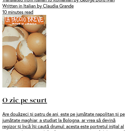
Written in Italian by Claudia Grande
10 minutes read
O zic pe scurt
Are douăzeci și patru de ani, este pe jumătate napolitan și pe
jumătate maghiar, a studiat la Bologna, ar vrea să devină
regizor și încă își caută drumul: acesta este portretul inițial al