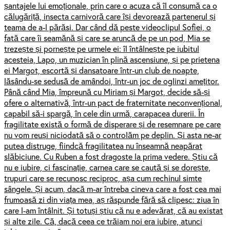
șantajele lui emoționale, prin care o acuza că îl consumă ca o
călugăriță, insecta carnivoră care își devorează partenerul și
teama de a-l părăsi. Dar când dă peste videoclipul Sofiei, o
fată care îi seamănă și care se aruncă de pe un pod, Mia se
trezește și pornește pe urmele ei: îl întâlnește pe iubitul
acesteia, Lapo, un muzician în plină ascensiune, și pe prietena
ei Margot, escortă și dansatoare într-un club de noapte,
lăsându-se sedusă de amândoi, într-un joc de oglinzi amețitor.
Până când Mia, împreună cu Miriam și Margot, decide să-și
ofere o alternativă, într-un pact de fraternitate neconvențional,
capabil să-i spargă, în cele din urmă, carapacea durerii. În
fragilitate există o formă de disperare și de resemnare pe care
nu vom reuși niciodată să o controlăm pe deplin. Și asta ne-ar
putea distruge, fiindcă fragilitatea nu înseamnă neapărat
slăbiciune. Cu Ruben a fost dragoste la prima vedere. Știu că
nu e iubire, ci fascinație, carnea care se caută și se dorește,
trupuri care se recunosc reciproc, așa cum rechinul simte
sângele. Și acum, dacă m-ar întreba cineva care a fost cea mai
frumoasă zi din viața mea, aș răspunde fără să clipesc: ziua în
care l-am întâlnit. Și totuși știu că nu e adevărat, că au existat
și alte zile. Că, dacă ceea ce trăiam noi era iubire, atunci