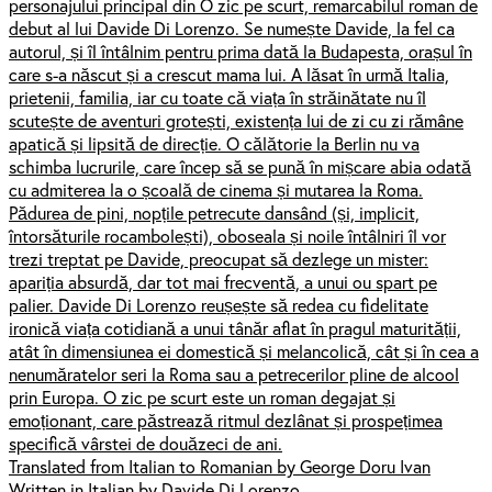
personajului principal din O zic pe scurt, remarcabilul roman de
debut al lui Davide Di Lorenzo. Se numește Davide, la fel ca
autorul, și îl întâlnim pentru prima dată la Budapesta, orașul în
care s-a născut și a crescut mama lui. A lăsat în urmă Italia,
prietenii, familia, iar cu toate că viața în străinătate nu îl
scutește de aventuri grotești, existența lui de zi cu zi rămâne
apatică și lipsită de direcție. O călătorie la Berlin nu va
schimba lucrurile, care încep să se pună în mișcare abia odată
cu admiterea la o școală de cinema și mutarea la Roma.
Pădurea de pini, nopțile petrecute dansând (și, implicit,
întorsăturile rocambolești), oboseala și noile întâlniri îl vor
trezi treptat pe Davide, preocupat să dezlege un mister:
apariția absurdă, dar tot mai frecventă, a unui ou spart pe
palier. Davide Di Lorenzo reușește să redea cu fidelitate
ironică viața cotidiană a unui tânăr aflat în pragul maturității,
atât în dimensiunea ei domestică și melancolică, cât și în cea a
nenumăratelor seri la Roma sau a petrecerilor pline de alcool
prin Europa. O zic pe scurt este un roman degajat și
emoționant, care păstrează ritmul dezlânat și prospețimea
specifică vârstei de douăzeci de ani.
Translated from Italian to Romanian by George Doru Ivan
Written in Italian by Davide Di Lorenzo