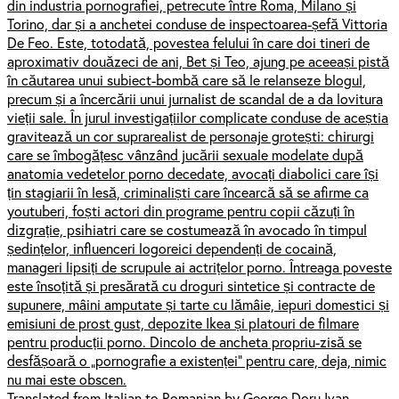
din industria pornografiei, petrecute între Roma, Milano și
Torino, dar și a anchetei conduse de inspectoarea-șefă Vittoria
De Feo. Este, totodată, povestea felului în care doi tineri de
aproximativ douăzeci de ani, Bet și Teo, ajung pe aceeași pistă
în căutarea unui subiect-bombă care să le relanseze blogul,
precum și a încercării unui jurnalist de scandal de a da lovitura
vieții sale. În jurul investigațiilor complicate conduse de aceștia
gravitează un cor suprarealist de personaje grotești: chirurgi
care se îmbogățesc vânzând jucării sexuale modelate după
anatomia vedetelor porno decedate, avocați diabolici care își
țin stagiarii în lesă, criminaliști care încearcă să se afirme ca
youtuberi, foști actori din programe pentru copii căzuți în
dizgrație, psihiatri care se costumează în avocado în timpul
ședințelor, influenceri logoreici dependenți de cocaină,
manageri lipsiți de scrupule ai actrițelor porno. Întreaga poveste
este însoțită și presărată cu droguri sintetice și contracte de
supunere, mâini amputate și tarte cu lămâie, iepuri domestici și
emisiuni de prost gust, depozite Ikea și platouri de filmare
pentru producții porno. Dincolo de ancheta propriu-zisă se
desfășoară o „pornografie a existenței” pentru care, deja, nimic
nu mai este obscen.
Translated from Italian to Romanian by George Doru Ivan