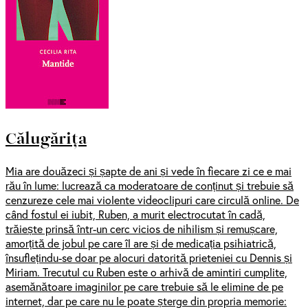
Călugărița
Mia are douăzeci și șapte de ani și vede în fiecare zi ce e mai
rău în lume: lucrează ca moderatoare de conținut și trebuie să
cenzureze cele mai violente videoclipuri care circulă online. De
când fostul ei iubit, Ruben, a murit electrocutat în cadă,
trăiește prinsă într-un cerc vicios de nihilism și remușcare,
amorțită de jobul pe care îl are și de medicația psihiatrică,
însuflețindu-se doar pe alocuri datorită prieteniei cu Dennis și
Miriam. Trecutul cu Ruben este o arhivă de amintiri cumplite,
asemănătoare imaginilor pe care trebuie să le elimine de pe
internet, dar pe care nu le poate șterge din propria memorie: