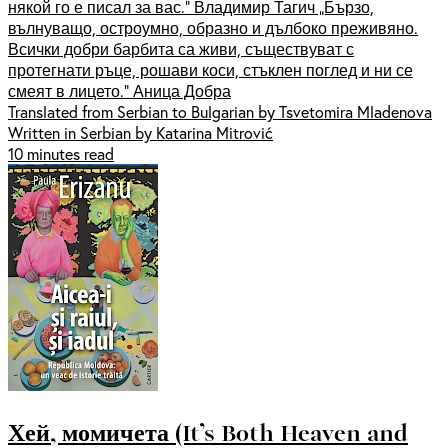
някой го е писал за вас.“ Владимир Тагич „Бързо,
вълнуващо, остроумно, образно и дълбоко преживяно.
Всички добри барбита са живи, съществуват с
протегнати ръце, рошави коси, стъклен поглед и ни се
смеят в лицето.“ Аница Добра
Translated from Serbian to Bulgarian by Tsvetomira Mladenova
Written in Serbian by Katarina Mitrović
10 minutes read
Хей, момичета (It’s Both Heaven and