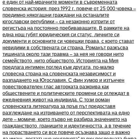
е един от най-мрачните моменти в съвременната
словенска история: през 1992 г. повече от 25 000 човека –
предимно някогашни граждани на останалите
югославски републики – са незаконно изтрити от
регистъра на постоянно пребиваващите. В рамките на
една нощ губят юридическия си статус, личните си
документи и основните си човешки права, с което стават
невидими в собствената си страна. Романът разкъсва
тишината около тази травма – за нея не говори нито
семейството, нито обществото. Историята на Мия
предлага интимен поглед към другата, по-малко
словесна страна на словенската независимост и
разпадането на Югославия. С фин хумор и изтънчен
повествователен глас авторката разкрива как
обществените и политическите промени се оглеждат в
ежедневния живот на индивида. С този роман
словенската литература за пръв път предоставя
разглеждане на изтриването от перспективата на едно
дете – момиче, което първо не разбира значението на
гражданството, границите и идентичността, а в течение
на порастването си все повече осъзнава защо е важно
да имаш „достатъчно ченгелчета“ върху последната буква