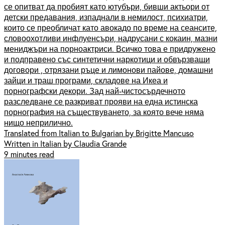
се опитват да пробият като ютубъри, бивши актьори от
детски предавания, изпаднали в немилост, психиатри,
които се преобличат като авокадо по време на сеансите,
словоохотливи инфлуенсъри, надрусани с кокаин, мазни
мениджъри на порноактриси. Всичко това е придружено
и подправено със синтетични наркотици и обвързващи
договори , отрязани ръце и лимонови пайове, домашни
зайци и траш програми, складове на Икеа и
порнографски декори. Зад най-чистосърдечното
разследване се разкриват прояви на една истинска
порнография на съществуването, за която вече няма
нищо неприлично.
Translated from Italian to Bulgarian by Brigitte Mancuso
Written in Italian by Claudia Grande
9 minutes read