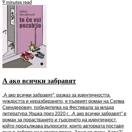
9 minutes read
А ако всички забравят
„А ако всички забравят“, разказ за идентичността,
чуждостта и неразбирането, е първият роман на Селма
Скендерович, победителка на Фестивала за млада
литература Уршка през 2020 г. „А ако всички забравят“ е
роман за порастването и търсенето на идентичност,
който продължава въпросите, които авторката поставя
още в дебюта си с кратка проза „Защо мълчиш, Хава?“