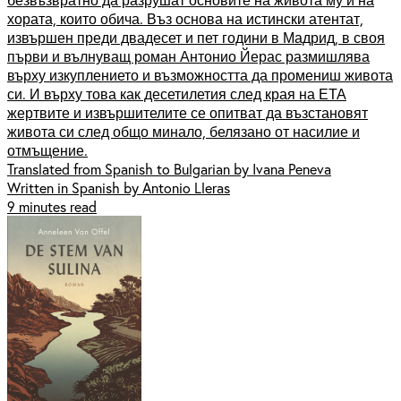
хората, които обича. Въз основа на истински атентат,
извършен преди двадесет и пет години в Мадрид, в своя
първи и вълнуващ роман Антонио Йерас размишлява
върху изкуплението и възможността да промениш живота
си. И върху това как десетилетия след края на ЕТА
жертвите и извършителите се опитват да възстановят
живота си след общо минало, белязано от насилие и
отмъщение.
Translated from Spanish to Bulgarian by Ivana Peneva
Written in Spanish by Antonio Lleras
9 minutes read