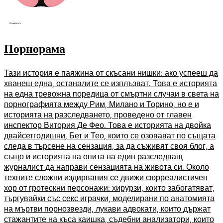
Порнорама
Тази история е паяжина от скъсани нишки: ако успееш да
хванеш една, останалите се изплъзват. Това е историята
на една тревожна поредица от смъртни случаи в света на
порнографията между Рим, Милано и Торино, но е и
историята на разследването, проведено от главен
инспектор Витория Де Фео. Това е историята на двойка
двайсетгодишни, Бет и Тео, които се озовават по същата
следа в търсене на сензация, за да съживят своя блог, а
също и историята на опита на един разследващ
журналист да направи сензацията на живота си. Около
техните сложни издирвания се движи сюрреалистичен
хор от гротескни персонажи: хирурзи, които забогатяват,
търгувайки със секс играчки, моделирани по анатомията
на мъртви порнозвезди, лукави адвокати, които държат
стажантите на къса каишка, съдебни анализатори, които