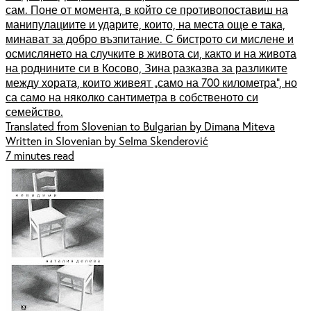
сам. Поне от момента, в който се противопоставиш на
манипулациите и ударите, които, на места още е така,
минават за добро възпитание. С бистрото си мислене и
осмислянето на случките в живота си, както и на живота
на роднините си в Косово, Зина разказва за разликите
между хората, които живеят „само на 700 километра“, но
са само на няколко сантиметра в собственото си
семейство.
Translated from Slovenian to Bulgarian by Dimana Miteva
Written in Slovenian by Selma Skenderović
7 minutes read