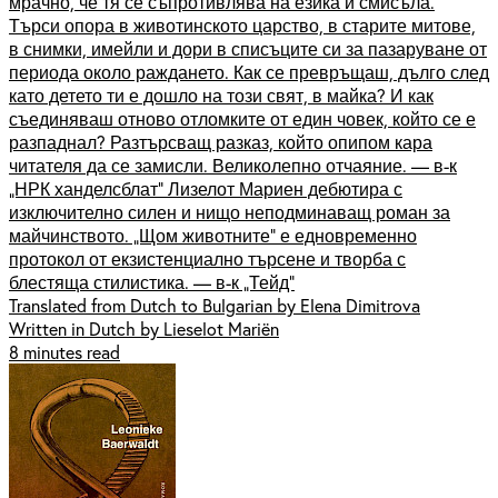
мрачно, че тя се съпротивлява на езика и смисъла.
Търси опора в животинското царство, в старите митове,
в снимки, имейли и дори в списъците си за пазаруване от
периода около раждането. Как се превръщаш, дълго след
като детето ти е дошло на този свят, в майка? И как
съединяваш отново отломките от един човек, който се е
разпаднал? Разтърсващ разказ, който опипом кара
читателя да се замисли. Великолепно отчаяние. — в-к
„НРК ханделсблат” Лизелот Мариен дебютира с
изключително силен и нищо неподминаващ роман за
майчинството. „Щом животните” е едновременно
протокол от екзистенциално търсене и творба с
блестяща стилистика. — в-к „Тейд”
Translated from Dutch to Bulgarian by Elena Dimitrova
Written in Dutch by Lieselot Mariën
8 minutes read