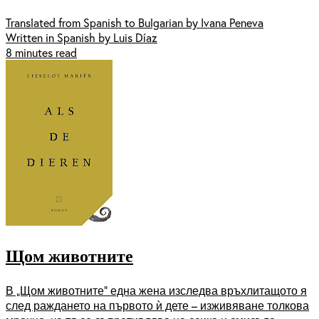
Translated from Spanish to Bulgarian by Ivana Peneva
Written in Spanish by Luis Díaz
8 minutes read
Щом животните
В „Щом животните” една жена изследва връхлитащото я
след раждането на първото ѝ дете – изживяване толкова