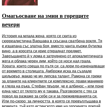
Омагьосване на змии в горещите
вечери
История на млада жена, която се скита из
сюрреалистична Варшава в скъсана сватбена рокля. Тя
е изцапана със златна боя, вместо чанта държи бутилка
вино, а в корсета си крие откраднат предмет.
Завръщането ѝ у дома е затруднено от апокалиптичната
жега и облака черен дим, който се носи над града.
Хората, които среща по пътя си, са дори по-изненадващи
от времето в столицата. Амброжи иска да създаде
шедьовър, макар че му липсва талант. Рамона се грижи
за дланите на клиентките си комплексно: прави маникюр
и гледа на ръка. Стефан твърди, че е албинос – или поне
една част от тялото му е такава. Разговорите с тях са
повод да разкаже за себе си и за преживяванията си.
Или по-скоро: за личността, в която се превъплъщава в
момента, тъй като истинското име на героинята докрай