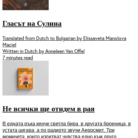
Гласът на Сулина
Translated from Dutch to Bulgarian by Elissaveta Manolova
Maciel
Written in Dutch by Anneleen Van Offel
7 minutes read
Не всички ще отидем в рая
В едната ръка кенче светла бира, в другата броеница, в
устата цигара, а по радиото звучи Аеросмит. Три
момичета, които изпитват чувства едно към друго,