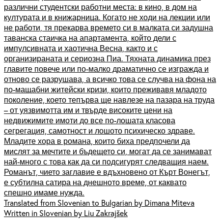
различни студентски работни места: в кино, в дом на
културата и в книжарница. Когато не ходи на лекции или
не работи, тя прекарва времето си в малката си задушна
таванска стаичка на апартамента, който дели с
импулсивната и хаотична Весна, както и с
организираната и сериозна Пиа. Тяхната динамика през
главите повече или по-малко драматично се изгражда и
отново се разрушава, а всичко това се случва на фона на
по-мащабни житейски кризи, които преживавя младото
поколение, което тепърва ще навлезе на пазара на труда
– от уязвимотта им и твърде високите цени на
недвижимите имоти до все по-лошата класова
сегрегация, самотност и лошото психическо здраве.
Младите хора в романа, които биха предпочели да
мислят за мечтите и бъдещето си, могат да се занимават
най-много с това как да си подсигурят следващия наем.
Романът, чието заглавие е вдъхновено от Кърт Вонегът,
е субтилна сатира на днешното време, от каквато
спешно имаме нужда.
Translated from Slovenian to Bulgarian by Dimana Miteva
Written in Slovenian by Liu Zakrajšek