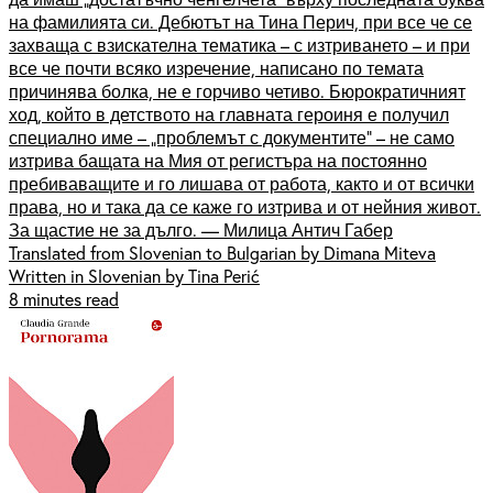
на фамилията си. Дебютът на Тина Перич, при все че се
захваща с взискателна тематика – с изтриването – и при
все че почти всяко изречение, написано по темата
причинява болка, не е горчиво четиво. Бюрократичният
ход, който в детството на главната героиня е получил
специално име – „проблемът с документите“ – не само
изтрива бащата на Мия от регистъра на постоянно
пребиваващите и го лишава от работа, както и от всички
права, но и така да се каже го изтрива и от нейния живот.
За щастие не за дълго. — Милица Антич Габер
Translated from Slovenian to Bulgarian by Dimana Miteva
Written in Slovenian by Tina Perić
8 minutes read