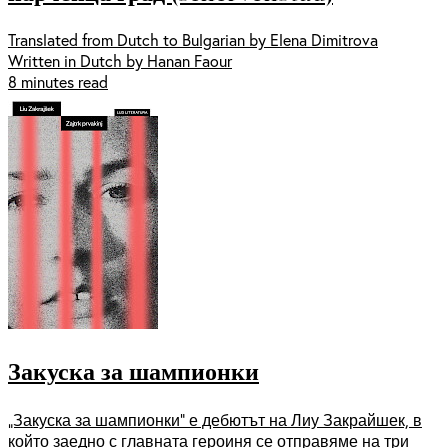
Translated from Dutch to Bulgarian by Elena Dimitrova
Written in Dutch by Hanan Faour
8 minutes read
Закуска за шампионки
„Закуска за шампионки“ е дебютът на Лиу Закрайшек, в
който заедно с главната героиня се отправяме на три