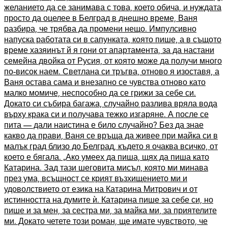
желанието да се занимава с това, което обича, и нуждата
просто да оцелее в Белград в днешно време, Ваня
разбира, че трябва да промени нещо. Импулсивно
напуска работата си в сапунката, която пише, а в същото
време хазяинът й я гони от апартамента, за да настани
семейна двойка от Русия, от която може да получи много
по-висок наем. Светлана си тръгва, отново я изоставя, а
Ваня остава сама и внезапно се чувства отново като
малко момиче, неспособно да се грижи за себе си.
Докато си събира багажа, случайно разлива вряла вода
върху крака си и получава тежко изгаряне. А после се
пита — дали наистина е било случайно? Без да знае
какво да прави, Ваня се връща да живее при майка си в
малък град близо до Белград, където я очаква всичко, от
което е бягала. „Ако умеех да пиша, щях да пиша като
Катарина. Зад тази шеговита мисъл, която ми минава
през ума, всъщност се крият възхищението ми и
удоволствието от езика на Катарина Митрович и от
истинността на думите ѝ. Катарина пише за себе си, но
пише и за мен, за сестра ми, за майка ми, за приятелите
ми. Докато четете този роман, ще имате чувството, че