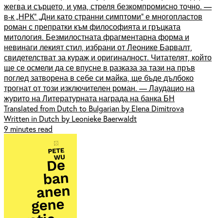
жегва и сърцето, и ума, стреля безкомпромисно точно. —
в-к „НРК” „Дни като странни симптоми” е многопластов
роман с препратки към философията и гръцката
митология. Безмилостната фрагментарна форма и
невинаги лекият стил, избрани от Леонике Барвалт,
свидетелстват за кураж и оригиналност. Читателят, който
ще се осмели да се впусне в разказа за тази на пръв
поглед затворена в себе си майка, ще бъде дълбоко
трогнат от този изключителен роман. — Лаудацио на
журито на Литературната награда на банка БН
Translated from Dutch to Bulgarian by Elena Dimitrova
Written in Dutch by Leonieke Baerwaldt
9 minutes read