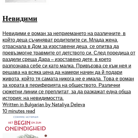
Невидими
Невидими е роман за неприемането на различните, в
който деца съчиняват родителите си. Млада жена,
отраснала в Дом за изоставени деца, се опитва да
превъзмогне травмите от детството си. След поредица от
раздели среща Дара – изоставено дете, в което
разпознава себе си като малка. Привързва се към нея и
решава на всяка цена да намери начин да й подари
живота, който тя самата никога не е имала. Това е роман
за хората в периферията на обществото. Различни
сюжетни линии се преплитат, за да разкажат една обща
история: на невидимостта.
Written in Bulgarian by Nataliya Deleva
10 minutes read