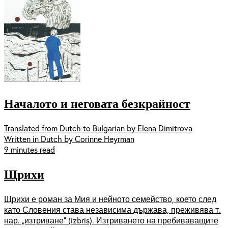
Началото и неговата безкрайност
Translated from Dutch to Bulgarian by Elena Dimitrova
Written in Dutch by Corinne Heyrman
9 minutes read
Щрихи
Щрихи е роман за Мия и нейното семейство, което след
като Словения става независима държава, преживява т.
нар. „изтриване“ (izbris). Изтриването на пребиваващите