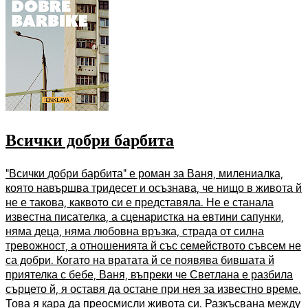
Всички добри барбита
"Всички добри барбита" е роман за Ваня, милениалка,
която навършва тридесет и осъзнава, че нищо в живота й
не е такова, каквото си е представяла. Не е станала
известна писателка, а сценаристка на евтини сапунки,
няма деца, няма любовна връзка, страда от силна
тревожност, а отношенията й със семейството съвсем не
са добри. Когато на вратата й се появява бившата й
приятелка с бебе, Ваня, въпреки че Светлана е разбила
сърцето й, я оставя да остане при нея за известно време.
Това я кара да преосмисли живота си. Разкъсвана между