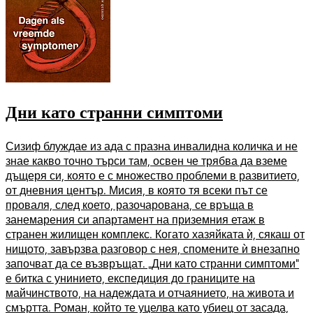
Дни като странни симптоми
Сизиф блуждае из ада с празна инвалидна количка и не
знае какво точно търси там, освен че трябва да вземе
дъщеря си, която е с множество проблеми в развитието,
от дневния център. Мисия, в която тя всеки път се
проваля, след което, разочарована, се връща в
занемарения си апартамент на приземния етаж в
странен жилищен комплекс. Когато хазяйката ѝ, сякаш от
нищото, завързва разговор с нея, спомените ѝ внезапно
започват да се възвръщат. „Дни като странни симптоми”
е битка с унинието, експедиция до границите на
майчинството, на надеждата и отчаянието, на живота и
смъртта. Роман, който те уцелва като убиец от засада,