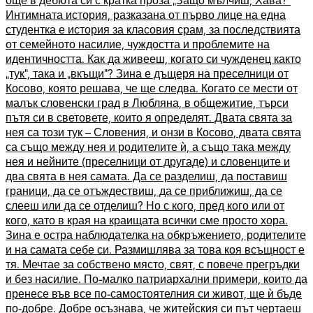
Интимната история, разказана от първо лице на една
студентка е история за класовия срам, за последствията
от семейното насилие, чуждостта и проблемите на
идентичността. Как да живееш, когато си чужденец както
„тук“, така и „вкъщи“? Зина е дъщеря на преселници от
Косово, която решава, че ще следва. Когато се мести от
малък словенски град в Любляна, в общежитие, търси
пътя си в световете, които я определят. Двата свята за
нея са този тук – Словения, и онзи в Косово, двата свята
са също между нея и родителите ѝ, а също така между
нея и нейните (преселници от другаде) и словенците и
два свята в нея самата. Да се разделиш, да поставиш
граници, да се отъждествиш, да се приближиш, да се
слееш или да се отделиш? Но с кого, пред кого или от
кого, като в края на краищата всички сме просто хора.
Зина е остра наблюдателка на обкръжението, родителите
и на самата себе си. Размишлява за това коя всъщност е
тя. Мечтае за собствено място, свят, с повече прегръдки
и без насилие. По-малко патриархални примери, които да
пренесе във все по-самостоятелния си живот, ще ѝ бъде
по-добре. Добре осъзнава, че житейския си път чертаеш