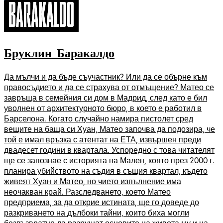
Бруклин-Баракалдо
Да мълчи и да бъде съучастник? Или да се обърне към
правосъдието и да се страхува от отмъщение? Матео се
завръща в семейния си дом в Мадрид, след като е бил
уволнен от архитектурното бюро, в което е работил в
Барселона. Когато случайно намира пистолет сред
вещите на баща си Хуан, Матео започва да подозира, че
той е имал връзка с атентат на ЕТА, извършен преди
двадесет години в квартала. Успоредно с това читателят
ще се запознае с историята на Мален, която през 2000 г.
планира убийството на съдия в същия квартал, където
живеят Хуан и Матео, но чието изпълнение има
неочакван край. Разследването, което Матео
предприема, за да открие истината, ще го доведе до
разкриването на дълбоки тайни, които биха могли
безвъзвратно да разрушат основите на живота му и на