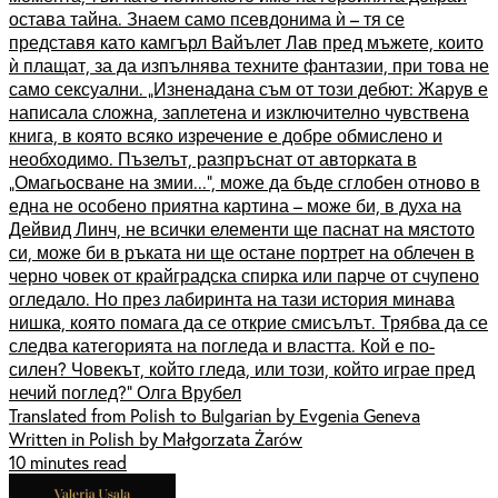
остава тайна. Знаем само псевдонима ѝ – тя се
представя като камгърл Вайълет Лав пред мъжете, които
ѝ плащат, за да изпълнява техните фантазии, при това не
само сексуални. „Изненадана съм от този дебют: Жарув е
написала сложна, заплетена и изключително чувствена
книга, в която всяко изречение е добре обмислено и
необходимо. Пъзелът, разпръснат от авторката в
„Омагьосване на змии...“, може да бъде сглобен отново в
една не особено приятна картина – може би, в духа на
Дейвид Линч, не всички елементи ще паснат на мястото
си, може би в ръката ни ще остане портрет на облечен в
черно човек от крайградска спирка или парче от счупено
огледало. Но през лабиринта на тази история минава
нишка, която помага да се открие смисълът. Трябва да се
следва категорията на погледа и властта. Кой е по-
силен? Човекът, който гледа, или този, който играе пред
нечий поглед?“ Олга Врубел
Translated from Polish to Bulgarian by Evgenia Geneva
Written in Polish by Małgorzata Żarów
10 minutes read