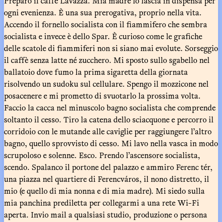
Preparo il caffè Lavazza. Mia madre lo lascia in dispensa per
ogni evenienza. È una sua prerogativa, proprio nella vita.
Accendo il fornello socialista con il fiammifero che sembra
socialista e invece è dello Spar. È curioso come le grafiche
delle scatole di fiammiferi non si siano mai evolute. Sorseggio
il caffè senza latte né zucchero. Mi sposto sullo sgabello nel
ballatoio dove fumo la prima sigaretta della giornata
risolvendo un sudoku sul cellulare. Spengo il mozzicone nel
posacenere e mi prometto di svuotarlo la prossima volta.
Faccio la cacca nel minuscolo bagno socialista che comprende
soltanto il cesso. Tiro la catena dello sciacquone e percorro il
corridoio con le mutande alle caviglie per raggiungere l’altro
bagno, quello sprovvisto di cesso. Mi lavo nella vasca in modo
scrupoloso e solenne. Esco. Prendo l’ascensore socialista,
scendo. Spalanco il portone del palazzo e ammiro Ferenc tér,
una piazza nel quartiere di Ferencváros, il nono distretto, il
mio (e quello di mia nonna e di mia madre). Mi siedo sulla
mia panchina prediletta per collegarmi a una rete Wi-Fi
aperta. Invio mail a qualsiasi studio, produzione o persona