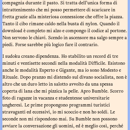
compagnia durante il pasto. Si tratta dell’unica forma di
intrattenimento che mi posso permettere di scaricare in
fretta grazie alla misteriosa connessione che offre la piazza.
Tanto il cibo rimane caldo nella busta di nylon. Quando il
download è completo mi alzo e compongo il codice al portone.
Non servono le chiavi. Scendo in ascensore ma salgo sempre a
piedi. Forse sarebbe più logico fare il contrario.
I sudoku creano dipendenza. Ho stabilito un record di tre
minuti e ventisette secondi nella modalità Difficile. Esistono
anche le modalità Esperto e Gigante, ma io sono Modesto e
Rituale. Dopo pranzo mi distendo sul divano socialista, non è
altro che un duro letto in salotto avvolto da una spessa
coperta di lana che mi pizzica la pelle. Apro Bumble. Scorro
foto di ragazze in vacanza e studentesse universitarie
ungheresi. Le prime propongono programmi turistici
stravaganti ed eccessivi, io mi scoccio e non ho soldi. Le
seconde non mi rispondono mai. Su Bumble non possono
avviare la conversazione gli uomini, ed è meglio così, perché