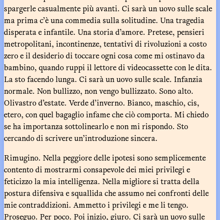
spargerle casualmente più avanti. Ci sarà un uovo sulle scale
ma prima c’è una commedia sulla solitudine. Una tragedia
disperata e infantile. Una storia d’amore. Pretese, pensieri
metropolitani, incontinenze, tentativi di rivoluzioni a costo
zero e il desiderio di toccare ogni cosa come mi ostinavo da
bambino, quando ruppi il lettore di videocassette con le dita.
La sto facendo lunga. Ci sarà un uovo sulle scale. Infanzia
normale. Non bullizzo, non vengo bullizzato. Sono alto.
Olivastro d’estate. Verde d’inverno. Bianco, maschio, cis,
etero, con quel bagaglio infame che ciò comporta. Mi chiedo
se ha importanza sottolinearlo e non mi rispondo. Sto
cercando di scrivere un’introduzione sincera.
Rimugino. Nella peggiore delle ipotesi sono semplicemente
contento di mostrarmi consapevole dei miei privilegi e
feticizzo la mia intelligenza. Nella migliore si tratta della
postura difensiva e squallida che assumo nei confronti delle
mie contraddizioni. Ammetto i privilegi e me li tengo.
Proseguo. Per poco. Poi inizio, giuro. Ci sarà un uovo sulle