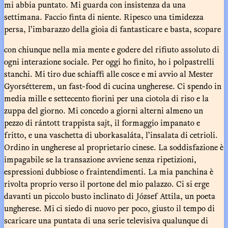
mi abbia puntato. Mi guarda con insistenza da una
settimana. Faccio finta di niente. Ripesco una timidezza
persa, l’imbarazzo della gioia di fantasticare e basta, scopare
con chiunque nella mia mente e godere del rifiuto assoluto di
ogni interazione sociale. Per oggi ho finito, ho i polpastrelli
stanchi. Mi tiro due schiaffi alle cosce e mi avvio al Mester
Gyorsétterem, un fast-food di cucina ungherese. Ci spendo in
media mille e settecento fiorini per una ciotola di riso e la
zuppa del giorno. Mi concedo a giorni alterni almeno un
pezzo di rántott trappista sajt, il formaggio impanato e
fritto, e una vaschetta di uborkasaláta, l’insalata di cetrioli.
Ordino in ungherese al proprietario cinese. La soddisfazione è
impagabile se la transazione avviene senza ripetizioni,
espressioni dubbiose o fraintendimenti. La mia panchina è
rivolta proprio verso il portone del mio palazzo. Ci si erge
davanti un piccolo busto inclinato di József Attila, un poeta
ungherese. Mi ci siedo di nuovo per poco, giusto il tempo di
scaricare una puntata di una serie televisiva qualunque di