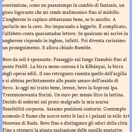
convinzione, come un passatempo in cambio di fantasie, un
gioco logorante che mi rende malinconico fino al midollo.
L’ungherese lo capisco abbastanza bene, se lo ascolto. A
parlarlo me la cavo. Sto imparando a leggerlo. È complicato,
l’alfabeto conta quarantadue lettere. Se qualcuno mi scrive in
ungherese rispondo in inglese, infatti. Poi diventa rarissimo
un proseguimento. E allora chiudo Bumble.
Bere da soli è spossante. Passeggio sul lungo Danubio fino al
ponte Petőfi. La birra meno costosa è la Kőbányai, la birra
degli operai edili. Il suo retrogusto rasenta quello dell’argilla
e si abbina perfettamente alle punte amare dell’ossido di
ferro. Io oggi mi tratto bene, invece, bevo la Soproni Ipa.
Trecentonovanta fiorini. Un euro per mezzo litro in lattina.
Decido di sedermi sul prato malgrado la mia scarsa
flessibilità corporea. Assumo posizioni contorte. Contemplo
scomodo il fiume che scorre sotto le luci e i palazzi in stile Art
Nouveau di Buda. Bevo fino a distinguere gli odori della città.
Fino a ottenere la giusta esaltazione delle papille gustative