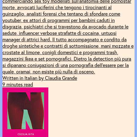
commerciando sex toy modellati sull'anatomia delle pornostar
morte, avvocati luciferini che tengono i tirocinanti al
guinzaglio, analisti forensi che tentano di sfondare come
youtuber, ex attori di programmi per bambini caduti in
disgrazia, psichiatri che si travestono da avocado durante le
sedute, influencer verbose strafatte di cocaina, untuosi
manager di attrici hard. Il tutto accompagnato e condito da
droghe sintetiche e contratti di sottomissione, mani mozzate e
crostate al limone, conigli domestici e programmi trash,
magazzini Ikea e set pornografici. Dietro la detection più pura
si dipanano coniugazioni di una pornografia dell’essere per la
quale, oramai, non esiste più nulla di osceno.
Written in Italian by Claudia Grande
9 minutes read