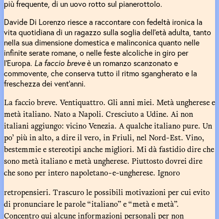
più frequente, di un uovo rotto sul pianerottolo.
Davide Di Lorenzo riesce a raccontare con fedeltà ironica la
vita quotidiana di un ragazzo sulla soglia dell’età adulta, tanto
nella sua dimensione domestica e malinconica quanto nelle
infinite serate romane, o nelle feste alcoliche in giro per
l’Europa.
La faccio breve
è un romanzo scanzonato e
commovente, che conserva tutto il ritmo sgangherato e la
freschezza dei vent’anni.
La faccio breve. Ventiquattro. Gli anni miei. Metà ungherese e
metà italiano. Nato a Napoli. Cresciuto a Udine. Ai non
italiani aggiungo: vicino Venezia. A qualche italiano pure. Un
po’ più in alto, a dire il vero, in Friuli, nel Nord-Est. Vino,
bestemmie e stereotipi anche migliori. Mi dà fastidio dire che
sono metà italiano e metà ungherese. Piuttosto dovrei dire
che sono per intero napoletano-e-ungherese. Ignoro
retropensieri. Trascuro le possibili motivazioni per cui evito
di pronunciare le parole “italiano” e “metà e metà”.
Concentro qui alcune informazioni personali per non