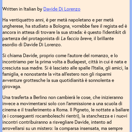
Written in Italian by
Davide Di Lorenzo
Ha ventiquattro anni, è per metà napoletano e per metà
ungherese, ha studiato a Bologna, vorrebbe fare il regista ed è
ancora in attesa di trovare la sua strada: è questo l’identikit di
partenza del protagonista di
La faccio breve
, il brillante
esordio di Davide Di Lorenzo.
Si chiama Davide, proprio come l’autore del romanzo, e lo
incontriamo per la prima volta a Budapest, città in cui è nata e
cresciuta sua madre. Si è lasciato alle spalle l’Italia, gli amici, la
famiglia, e nonostante la vita all’estero non gli risparmi
avventure grottesche la sua quotidianità è sonnolenta e
girovaga.
Una trasferta a Berlino non cambierà le cose, che inizieranno
invece a movimentarsi solo con l’ammissione a una scuola di
cinema e il trasferimento a Roma. Il Pigneto, le nottate a ballare
(e i conseguenti rocamboleschi rientri), la stanchezza e i nuovi
incontri contribuiranno a risvegliare Davide, intento ad
arrovellarsi su un mistero: la comparsa insensata, ma sempre