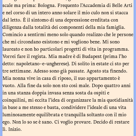
scale ma prima: Bologna. Frequento l’Accademia di Belle Arti
e nel corso di un intero anno solare il mio culo non si stacca
dal letto. È il sintomo di una depressione ereditata con
diligenza dalla totalità dei componenti della mia famiglia.
Comincio a sentirmi meno solo quando realizzo che le persone
che mi circondano esistono e mi vogliono bene. Mi sono
laureato e non ho particolari progetti di vita in programma.
Vorrei fare il regista. Mia madre è di Budapest (prima l’ho
detto: napoletano-e-ungherese). Di solito in estate ci sto per
tre settimane. Adesso sono già passate. Agosto sta finendo.
Mia nonna vive in casa di riposo, il suo appartamento è
vuoto. Alla fine da solo non sto così male. Dopo quattro anni
in una stanza doppia invasa senza sosta da ospiti e
coinquilini, mi eccita l’idea di organizzare la mia quotidianità
in base a me stesso e basta, condividere l’ideale di una vita
luminosamente equilibrata e tranquilla soltanto con il mio
ego. Non lo so se è sano. Ci voglio provare. Decido di restare
lì. Inizio.