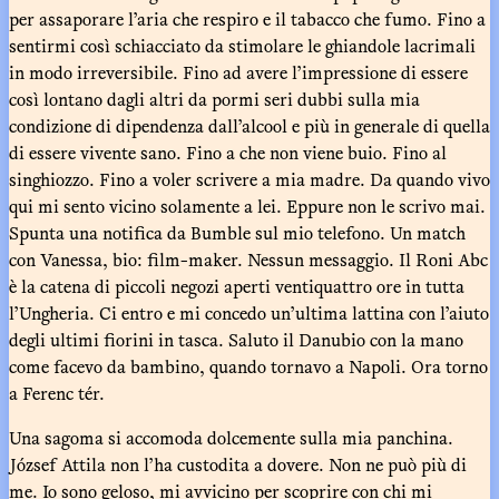
per assaporare l’aria che respiro e il tabacco che fumo. Fino a
sentirmi così schiacciato da stimolare le ghiandole lacrimali
in modo irreversibile. Fino ad avere l’impressione di essere
così lontano dagli altri da pormi seri dubbi sulla mia
condizione di dipendenza dall’alcool e più in generale di quella
di essere vivente sano. Fino a che non viene buio. Fino al
singhiozzo. Fino a voler scrivere a mia madre. Da quando vivo
qui mi sento vicino solamente a lei. Eppure non le scrivo mai.
Spunta una notifica da Bumble sul mio telefono. Un match
con Vanessa, bio: film-maker. Nessun messaggio. Il Roni Abc
è la catena di piccoli negozi aperti ventiquattro ore in tutta
l’Ungheria. Ci entro e mi concedo un’ultima lattina con l’aiuto
degli ultimi fiorini in tasca. Saluto il Danubio con la mano
come facevo da bambino, quando tornavo a Napoli. Ora torno
a Ferenc tér.
Una sagoma si accomoda dolcemente sulla mia panchina.
József Attila non l’ha custodita a dovere. Non ne può più di
me. Io sono geloso, mi avvicino per scoprire con chi mi