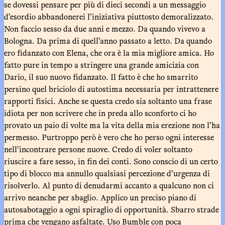
se dovessi pensare per più di dieci secondi a un messaggio
d’esordio abbandonerei l’iniziativa piuttosto demoralizzato.
Non faccio sesso da due anni e mezzo. Da quando vivevo a
Bologna. Da prima di quell’anno passato a letto. Da quando
ero fidanzato con Elena, che ora è la mia migliore amica. Ho
fatto pure in tempo a stringere una grande amicizia con
Dario, il suo nuovo fidanzato. Il fatto è che ho smarrito
persino quel briciolo di autostima necessaria per intrattenere
rapporti fisici. Anche se questa credo sia soltanto una frase
idiota per non scrivere che in preda allo sconforto ci ho
provato un paio di volte ma la vita della mia erezione non l’ha
permesso. Purtroppo però è vero che ho perso ogni interesse
nell’incontrare persone nuove. Credo di voler soltanto
riuscire a fare sesso, in fin dei conti. Sono conscio di un certo
tipo di blocco ma annullo qualsiasi percezione d’urgenza di
risolverlo. Al punto di denudarmi accanto a qualcuno non ci
arrivo neanche per sbaglio. Applico un preciso piano di
autosabotaggio a ogni spiraglio di opportunità. Sbarro strade
prima che vengano asfaltate. Uso Bumble con poca