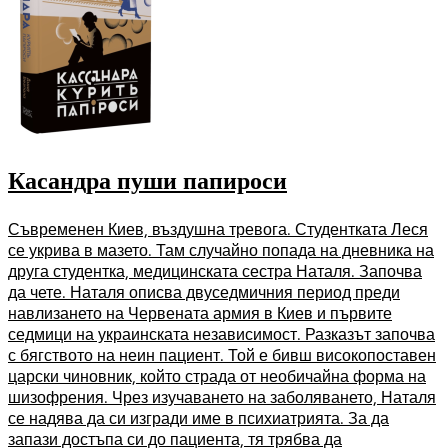
Касандра пуши папироси
Съвременен Киев, въздушна тревога. Студентката Леся
се укрива в мазето. Там случайно попада на дневника на
друга студентка, медицинската сестра Наталя. Започва
да чете. Наталя описва двуседмичния период преди
навлизането на Червената армия в Киев и първите
седмици на украинската независимост. Разказът започва
с бягството на неин пациент. Той е бивш високопоставен
царски чиновник, който страда от необичайна форма на
шизофрения. Чрез изучаването на заболяването, Наталя
се надява да си изгради име в психиатрията. За да
запази достъпа си до пациента, тя трябва да