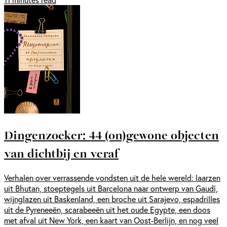
Dingenzoeker: 44 (on)gewone objecten
van dichtbij en veraf
Verhalen over verrassende vondsten uit de hele wereld: laarzen
uit Bhutan, stoeptegels uit Barcelona naar ontwerp van Gaudí,
wijnglazen uit Baskenland, een broche uit Sarajevo, espadrilles
uit de Pyreneeën, scarabeeën uit het oude Egypte, een doos
met afval uit New York, een kaart van Oost-Berlijn, en nog veel