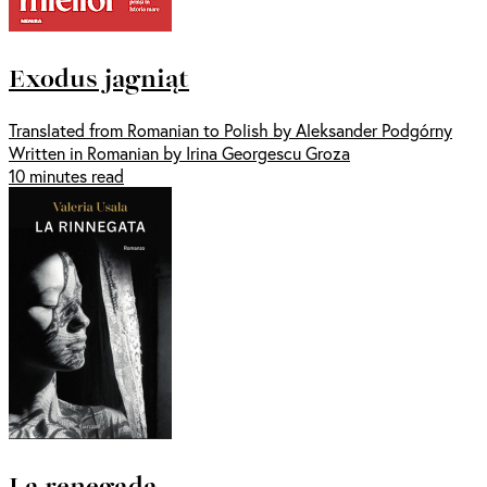
Exodus jagniąt
Translated from Romanian to Polish by Aleksander Podgórny
Written in Romanian by Irina Georgescu Groza
10 minutes read
La renegada