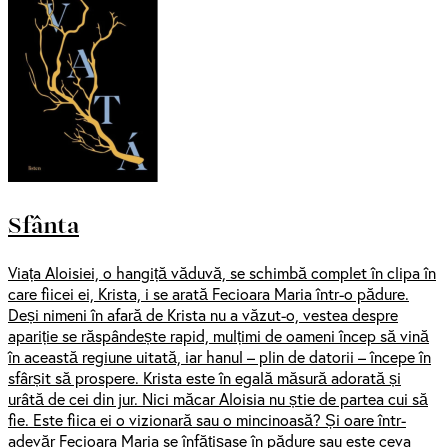
Sfânta
Viața Aloisiei, o hangiță văduvă, se schimbă complet în clipa în
care fiicei ei, Krista, i se arată Fecioara Maria într-o pădure.
Deși nimeni în afară de Krista nu a văzut-o, vestea despre
apariție se răspândește rapid, mulțimi de oameni încep să vină
în această regiune uitată, iar hanul – plin de datorii – începe în
sfârșit să prospere. Krista este în egală măsură adorată și
urâtă de cei din jur. Nici măcar Aloisia nu știe de partea cui să
fie. Este fiica ei o vizionară sau o mincinoasă? Și oare într-
adevăr Fecioara Maria se înfățișase în pădure sau este ceva