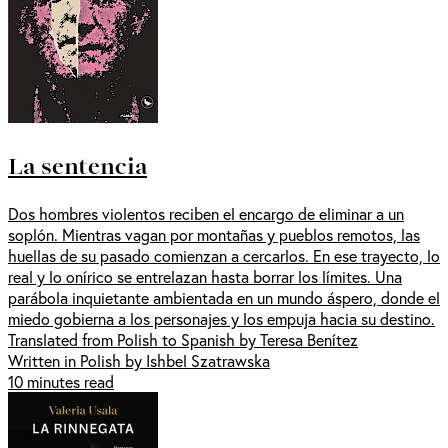
La sentencia
Dos hombres violentos reciben el encargo de eliminar a un
soplón. Mientras vagan por montañas y pueblos remotos, las
huellas de su pasado comienzan a cercarlos. En ese trayecto, lo
real y lo onírico se entrelazan hasta borrar los límites. Una
parábola inquietante ambientada en un mundo áspero, donde el
miedo gobierna a los personajes y los empuja hacia su destino.
Translated from Polish to Spanish by Teresa Benítez
Written in Polish by Ishbel Szatrawska
10 minutes read