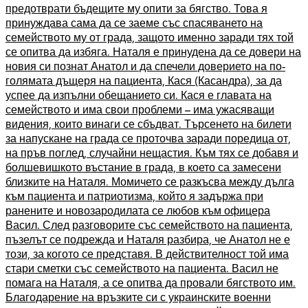
предотврати бъдещите му опити за бягство. Това я
принуждава сама да се заеме със спасяването на
семейството му от града, защото именно заради тях той
се опитва да избяга. Наталя е принудена да се довери на
новия си познат Анатол и да спечели доверието на по-
голямата дъщеря на пациента, Кася (Касандра), за да
успее да изпълни обещанието си. Кася е главата на
семейството и има свои проблеми – има ужасяващи
видения, които винаги се сбъдват. Търсенето на билети
за напускане на града се проточва заради поредица от,
на пръв поглед, случайни нещастия. Към тях се добавя и
болшевишкото въстание в града, в което са замесени
близките на Наталя. Момичето се разкъсва между дълга
към пациента и патриотизма, който я задържа при
ранените и новозародилата се любов към офицера
Васил. След разговорите със семейството на пациента,
пъзелът се подрежда и Наталя разбира, че Анатол не е
този, за когото се представя. В действителност той има
стари сметки със семейството на пациента. Васил не
помага на Наталя, а се опитва да провали бягството им.
Благодарение на връзките си с украинските военни