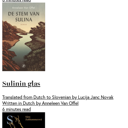
Sulinin glas
Translated from Dutch to Slovenian by Lucija Janc Novak
Written in Dutch by Anneleen Van Offel
6 minutes read