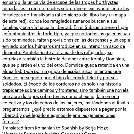
embargo, la única vía de escape de las tropas horthystas
armadas es la red de túneles subterráneos excavados entre las
fortalezas de Transilvania (al comienzo del libro hay un mapa
de esta red), donde los refugiados rumanos buscan a sus
familias y una vía hacia la libertad. En el Subsuelo tienen lugar
enfrentamientos de todo tipo, ya que no todas las galerías han
sido terminadas, faltan provisiones en las despensas y un espía
enviado por los húngaros introduce en su interior un saco de
dinamita. Paralelamente al drama de los refugiados, se
entrelaza también la historia de amor entre Romi y Domnica,
que se pierden el uno del otro. Domnica queda retenida en una
aldea habitada por un grupo de espías rusos, mientras que
Romi es perseguido por el hijo del conde Teleki y por sus
soldados. El éxodo de los corderos no es solo una historia
trepidante sobre caminos y fronteras, sino también una novela
que abre diálogos sobre temas como el exilio, la memoria
colectiva y los derechos de las mujeres, invitándonos al final a
preguntarnos: ¿qué precio estamos dispuestos a pagar por la
libertad y qué legado elegimos dejar a las generaciones
futuras?
Translated from Romanian to Spanish by Borja Mozo
Written in Romanian by Irina Georgescu Groza