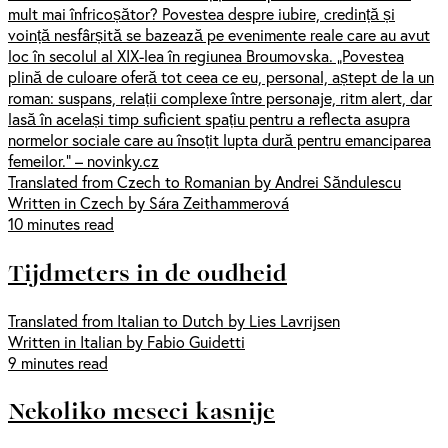
mult mai înfricoșător? Povestea despre iubire, credință și
voință nesfârșită se bazează pe evenimente reale care au avut
loc în secolul al XIX-lea în regiunea Broumovska. „Povestea
plină de culoare oferă tot ceea ce eu, personal, aștept de la un
roman: suspans, relații complexe între personaje, ritm alert, dar
lasă în același timp suficient spațiu pentru a reflecta asupra
normelor sociale care au însoțit lupta dură pentru emanciparea
femeilor.” – novinky.cz
Translated from Czech to Romanian by Andrei Săndulescu
Written in Czech by Sára Zeithammerová
10 minutes read
Tijdmeters in de oudheid
Translated from Italian to Dutch by Lies Lavrijsen
Written in Italian by Fabio Guidetti
9 minutes read
Nekoliko meseci kasnije