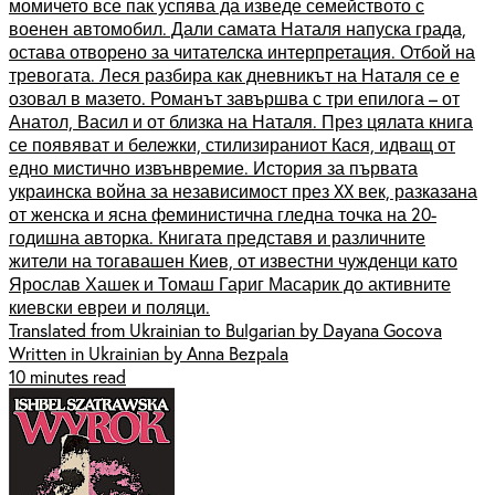
момичето все пак успява да изведе семейството с
военен автомобил. Дали самата Наталя напуска града,
остава отворено за читателска интерпретация. Отбой на
тревогата. Леся разбира как дневникът на Наталя се е
озовал в мазето. Романът завършва с три епилога – от
Анатол, Васил и от близка на Наталя. През цялата книга
се появяват и бележки, стилизираниот Кася, идващ от
едно мистично извънвремие. История за първата
украинска война за независимост през XX век, разказана
от женска и ясна феминистична гледна точка на 20-
годишна авторка. Книгата представя и различните
жители на тогавашен Киев, от известни чужденци като
Ярослав Хашек и Томаш Гариг Масарик до активните
киевски евреи и поляци.
Translated from Ukrainian to Bulgarian by Dayana Gocova
Written in Ukrainian by Anna Bezpala
10 minutes read