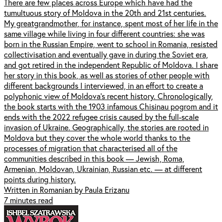
There are few places across Europe which have had the
tumultuous story of Moldova in the 20th and 21st centuries.
My greatgrandmother, for instance, spent most of her life in the
same village while living in four different countries: she was
born in the Russian Empire, went to school in Romania, resisted
collectivisation and eventually gave in during the Soviet era,
and got retired in the independent Republic of Moldova. I share
her story in this book, as well as stories of other people with
different backgrounds I interviewed, in an effort to create a
polyphonic view of Moldova’s recent history. Chronologically,
the book starts with the 1903 infamous Chisinau pogrom and it
ends with the 2022 refugee crisis caused by the full-scale
invasion of Ukraine. Geographically, the stories are rooted in
Moldova but they cover the whole world thanks to the
processes of migration that characterised all of the
communities described in this book — Jewish, Roma,
Armenian, Moldovan, Ukrainian, Russian etc. — at different
points during history.
Written in Romanian by Paula Erizanu
7 minutes read